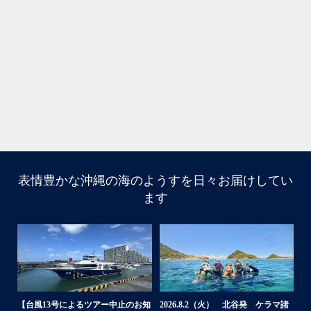
本当によかったです
・
立公
・
ま
グ
また来年も社員旅行で沖縄へいらっしゃる際は是非ご利用ください
ね！！
ありがとうございました
ウ
・
・
...
6月 28
・
・
表情豊かな沖縄の海のようすを日々お届けしてい
はいさい
ます
アイランドメッセージです
・
最近は、連日クルーザーチャーターのご利用が続いていて
梅雨明け後のパーフェクトな海でバナナボートに船上
BBQ、シュノーケリングとお楽しみ頂いております
・
・
何ヶ月も前からやり取りさせて頂き温めていたご予約でし
たので、お天気とコンディションに恵まれて、皆さん大満
諸
2026.7.18 北谷発 慶良間行き シ
2026.7.6（月） 北谷発 ケラマ諸
2