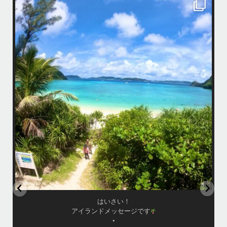
island.message
はいさい！
アイランドメッセージです
•
最近投稿できてませんでしたが今シーズンも渡嘉敷島上陸ツアーとケラ
マ体験ダイビング&シュノーケル班に分かれて毎日海へ行っております
い
•
海が穏やかな日がずーっと続いていてボートダイビングには最高のコン
ディションです！
昔よく潜りに来て下さっていたリピーターさんの子供が10才になったの
で一緒にダイビングデビュー…なんて嬉しいシチュエーションもあり、
毎日色々なお客様と楽しくご一緒させて頂いてます
•
立公
渡嘉敷島の方も夏には珍しい北風つづきのおかげでビーチが穏やか
グ
...
8月 14
はいさい！
アイランドメッセージです
•