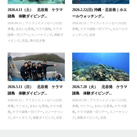
2026.4.11（土） 北谷発 ケラマ
2026.2.22(日) 沖縄・北谷発｜ホエ
諸島 体験ダイビング...
ールウォッチング...
2026.04.11
アイランドメッセージの出
2026.02.23
アイランドメッセージの出
来事
,
きれいな景色
,
ケラマ諸島
,
ケラマ
来事
,
ケラマ諸島一日ツアー
,
ホエールウ
諸島一日ツアー
,
スノーケリング
,
体験ダ
ォッチング
,
北谷
イビング
,
北谷
,
海の生き物
2026.5.11（日） 北谷発 ケラマ
2026.7.28（火） 北谷発 ケラマ
諸島 体験ダイビング...
諸島 体験ダイビング...
2026.05.12
アイランドメッセージの出
2026.07.30
アイランドメッセージの出
来事
,
ウミガメ
,
きれいな景色
,
ケラマ諸
来事
,
ウミウシ
,
きれいな景色
,
ケラマ諸
島
,
ケラマ諸島一日ツアー
,
スノーケリン
島
,
ケラマ諸島一日ツアー
,
スノーケリン
グ
,
ボートダイブ
,
体験ダイビング
,
北谷
グ
,
体験ダイビング
,
北谷