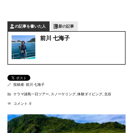
この記事を書いた人
最新の記事
前川 七海子
投稿者:
前川 七海子
ケラマ諸島一日ツアー
,
スノーケリング
,
体験ダイビング
,
北谷
コメント:
0