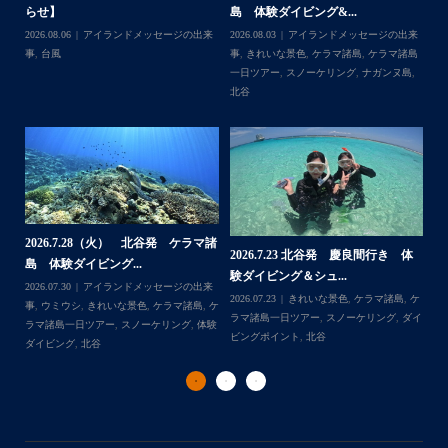
足な一日を過ごして頂けて本当によかったです
ュノーケル＆ダイビ...
島 ３ダイブ体験ダイ...
島
・
来
2026.07.19
ウミガメ
,
きれいな景色
,
ケラ
2026.07.08
アイランドメッセージの出来
202
・
島
マ諸島
,
ケラマ諸島一日ツアー
,
スノーケリ
事
,
きれいな景色
,
ケラマ諸島
,
ケラマ諸島
事
また来年も社員旅行で沖縄へいらっしゃる際は是非ご利用
島
,
ング
,
ダイビングポイント
,
体験ダイビン
一日ツアー
,
スノーケリング
,
ボートダイ
ラ
くださいね！！
グ
,
北谷
,
海の生き物
ブ
,
北谷
,
沖縄本島
ン
ありがとうございました
谷
・
・
...
2026.7.1（水） 北谷発 ケラマ諸
2026.6.29（月）那覇発 クルーザー
体
2
島 体験ダイビング&...
チャーター ブログ...
チ
2026.07.06
アイランドメッセージの出来
2026.07.03
BBQ
,
アイランドメッセージ
Follow on Instagram
,
ケ
事
,
ウミガメ
,
きれいな景色
,
ケラマ諸島
,
ケ
の出来事
,
きれいな景色
,
ケラマ諸島一日ツ
202
ダイ
ラマ諸島一日ツアー
,
スノーケリング
,
ボー
アー
,
スノーケリング
,
チャータークルー
の
トダイブ
,
体験ダイビング
,
北谷
,
沖縄本島
ズ
,
沖縄本島
,
社員旅行
,
那覇発
ズ