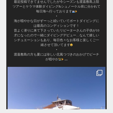
最近投稿できてませんでしたが今シーズンも渡嘉敷島上陸
ツアーとケラマ体験ダイビング&シュノーケル班に分かれて
毎日海へ行っております
•
海が穏やかな日がずーっと続いていてボートダイビングに
は最高のコンディションです！
昔よく潜りに来て下さっていたリピーターさんの子供が10
才になったので一緒にダイビングデビュー…なんて嬉しい
シチュエーションもあり、毎日色々なお客様と楽しくご一
緒させて頂いてます
•
渡嘉敷島の方も夏には珍しい北風つづきのおかげでビーチ
...
が穏やか
island.message
・
・
はいさい
アイランドメッセージです
・
最近は、連日クルーザーチャーターのご利用が続いていて梅雨明け後の
どな
パーフェクトな海でバナナボートに船上BBQ、シュノーケリングとお楽
しみ頂いております
・
・
何ヶ月も前からやり取りさせて頂き温めていたご予約でしたので、お天
「
気とコンディションに恵まれて、皆さん大満足な一日を過ごして頂けて