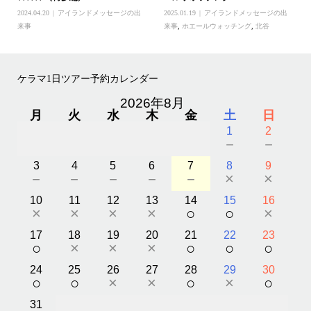
2024.04.20
アイランドメッセージの出
2025.01.19
アイランドメッセージの出
来事
来事
,
ホエールウォッチング
,
北谷
ケラマ1日ツアー予約カレンダー
2026年8月
月
火
水
木
金
土
日
1
2
－
－
3
4
5
6
7
8
9
－
－
－
－
－
×
×
10
11
12
13
14
15
16
×
×
×
×
○
○
×
17
18
19
20
21
22
23
○
×
×
×
○
○
○
24
25
26
27
28
29
30
○
○
×
×
○
×
○
31