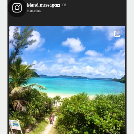
island.message
396
Instagram
island.message
はいさい！
アイランドメッセージです
•
最近投稿できてませんでしたが今シーズンも渡嘉敷島上陸ツアーとケラ
マ体験ダイビング&シュノーケル班に分かれて毎日海へ行っております
い
•
海が穏やかな日がずーっと続いていてボートダイビングには最高のコン
ディションです！
昔よく潜りに来て下さっていたリピーターさんの子供が10才になったの
で一緒にダイビングデビュー…なんて嬉しいシチュエーションもあり、
毎日色々なお客様と楽しくご一緒させて頂いてます
•
立公
渡嘉敷島の方も夏には珍しい北風つづきのおかげでビーチが穏やか
グ
...
8月 14