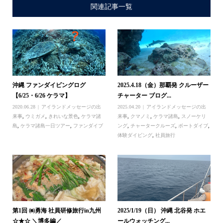
関連記事一覧
沖縄 ファンダイビングログ
2025.4.18（金）那覇発 クルーザー
【6/25・6/26 ケラマ】
チャーター ブログ...
2020.06.28
アイランドメッセージの出
2025.04.20
アイランドメッセージの出
来事
,
ウミガメ
,
きれいな景色
,
ケラマ諸
来事
,
クマノミ
,
ケラマ諸島
,
スノーケリ
島
,
ケラマ諸島一日ツアー
,
ファンダイブ
ング
,
チャータークルーズ
,
ボートダイブ
,
体験ダイビング
,
社員旅行
第1回 ㈱勇海 社員研修旅行in九州
2025/1/19（日） 沖縄 北谷発 ホエ
☆★☆ ＼博多編／
ールウォッチング...