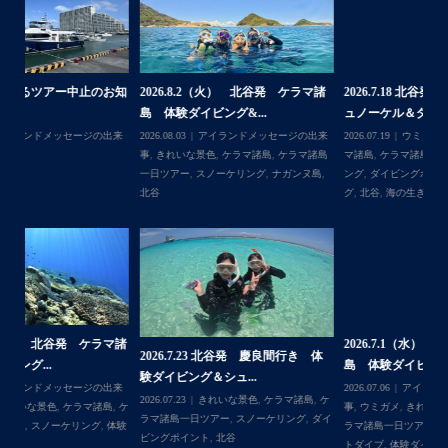
BBQ、シュノーケリングとお楽しみ頂いております
・
・
何ヶ月も前からやり取りさせて頂き温めていたご予約でし
たので、お天気とコンディションに恵まれて、皆さん大満
諸
2026.7.18 北谷発 慶良間行き シ
2026.7.6（月） 北谷発 ケラマ諸
2
足な一日を過ごして頂けて本当によかったです
ュノーケル＆ダイビ...
島 ３ダイブ体験ダイ...
島
・
来
2026.07.19
ウミガメ
,
きれいな景色
,
ケラ
2026.07.08
アイランドメッセージの出来
202
・
島
マ諸島
,
ケラマ諸島一日ツアー
,
スノーケリ
事
,
きれいな景色
,
ケラマ諸島
,
ケラマ諸島
事
また来年も社員旅行で沖縄へいらっしゃる際は是非ご利用
島
,
ング
,
ダイビングポイント
,
体験ダイビン
一日ツアー
,
スノーケリング
,
ボートダイ
ラ
くださいね！！
グ
,
北谷
,
海の生き物
ブ
,
北谷
,
沖縄本島
ン
ありがとうございました
谷
・
・
...
2026.7.1（水） 北谷発 ケラマ諸
2026.6.29（月）那覇発 クルーザー
体
2
島 体験ダイビング&...
チャーター ブログ...
チ
2026.07.06
アイランドメッセージの出来
2026.07.03
BBQ
,
アイランドメッセージ
Follow on Instagram
,
ケ
事
,
ウミガメ
,
きれいな景色
,
ケラマ諸島
,
ケ
の出来事
,
きれいな景色
,
ケラマ諸島一日ツ
202
ダイ
ラマ諸島一日ツアー
,
スノーケリング
,
ボー
アー
,
スノーケリング
,
チャータークルー
の
トダイブ
,
体験ダイビング
,
北谷
,
沖縄本島
ズ
,
沖縄本島
,
社員旅行
,
那覇発
ズ