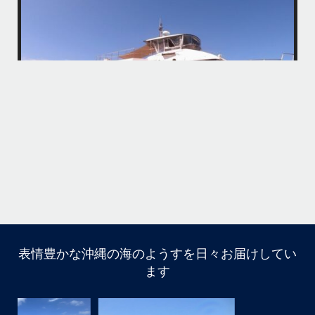
・
最近は、連日クルーザーチャーターのご利用が続いていて梅雨明け後の
どな
パーフェクトな海でバナナボートに船上BBQ、シュノーケリングとお楽
しみ頂いております
・
・
何ヶ月も前からやり取りさせて頂き温めていたご予約でしたので、お天
「
気とコンディションに恵まれて、皆さん大満足な一日を過ごして頂けて
本当によかったです
・
立公
・
ま
グ
また来年も社員旅行で沖縄へいらっしゃる際は是非ご利用ください
ね！！
ありがとうございました
ウ
・
・
...
6月 28
・
・
表情豊かな沖縄の海のようすを日々お届けしてい
はいさい
ます
アイランドメッセージです
・
最近は、連日クルーザーチャーターのご利用が続いていて
梅雨明け後のパーフェクトな海でバナナボートに船上