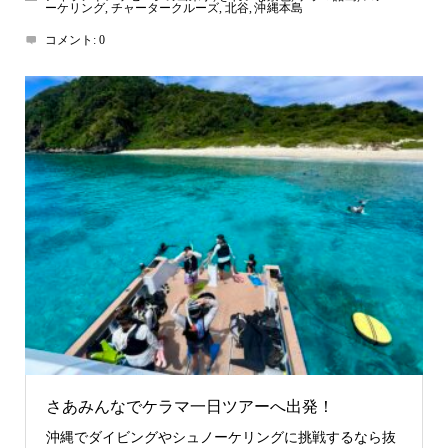
ーケリング
,
チャータークルーズ
,
北谷
,
沖縄本島
コメント:
0
さあみんなでケラマ一日ツアーへ出発！
沖縄でダイビングやシュノーケリングに挑戦するなら抜