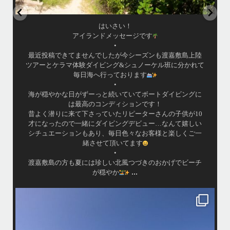
はいさい！
アイランドメッセージです
•
最近投稿できてませんでしたが今シーズンも渡嘉敷島上陸
ツアーとケラマ体験ダイビング&シュノーケル班に分かれて
毎日海へ行っております
•
海が穏やかな日がずーっと続いていてボートダイビングに
は最高のコンディションです！
昔よく潜りに来て下さっていたリピーターさんの子供が10
才になったので一緒にダイビングデビュー…なんて嬉しい
シチュエーションもあり、毎日色々なお客様と楽しくご一
緒させて頂いてます
•
渡嘉敷島の方も夏には珍しい北風つづきのおかげでビーチ
...
が穏やか
island.message
・
・
はいさい
アイランドメッセージです