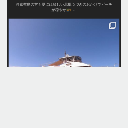
渡嘉敷島の方も夏には珍しい北風つづきのおかげでビーチ
...
が穏やか
island.message
・
・
はいさい
アイランドメッセージです
・
最近は、連日クルーザーチャーターのご利用が続いていて梅雨明け後の
どな
パーフェクトな海でバナナボートに船上BBQ、シュノーケリングとお楽
しみ頂いております
・
・
何ヶ月も前からやり取りさせて頂き温めていたご予約でしたので、お天
「
気とコンディションに恵まれて、皆さん大満足な一日を過ごして頂けて
本当によかったです
・
立公
・
ま
グ
また来年も社員旅行で沖縄へいらっしゃる際は是非ご利用ください
ね！！
ありがとうございました
ウ
・
・
...
6月 28