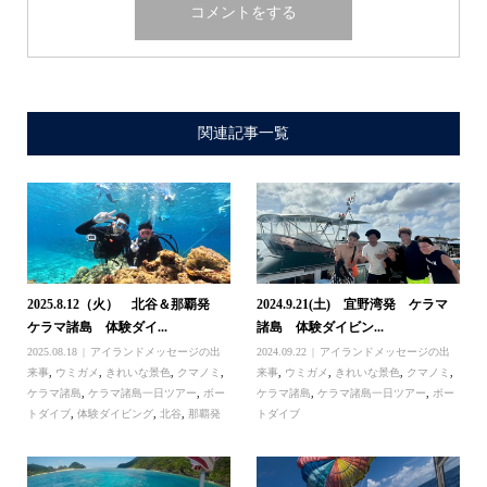
関連記事一覧
2025.8.12（火） 北谷＆那覇発
2024.9.21(土) 宜野湾発 ケラマ
ケラマ諸島 体験ダイ...
諸島 体験ダイビン...
2025.08.18
アイランドメッセージの出
2024.09.22
アイランドメッセージの出
来事
,
ウミガメ
,
きれいな景色
,
クマノミ
,
来事
,
ウミガメ
,
きれいな景色
,
クマノミ
,
ケラマ諸島
,
ケラマ諸島一日ツアー
,
ボー
ケラマ諸島
,
ケラマ諸島一日ツアー
,
ボー
トダイブ
,
体験ダイビング
,
北谷
,
那覇発
トダイブ