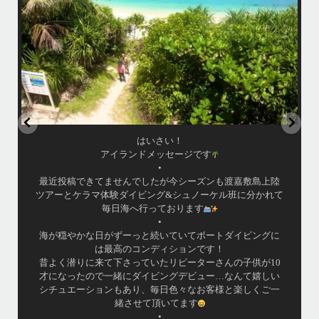
グ
...
8月 14
はいさい！
アイランドメッセージです
•
最近投稿できてませんでしたが今シーズンも渡嘉敷島上陸
ツアーとケラマ体験ダイビング&シュノーケル班に分かれて
毎日海へ行っております
•
海が穏やかな日がずーっと続いていてボートダイビングに
は最高のコンディションです！
昔よく潜りに来て下さっていたリピーターさんの子供が10
才になったので一緒にダイビングデビュー…なんて嬉しい
シチュエーションもあり、毎日色々なお客様と楽しくご一
緒させて頂いてます
•