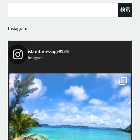
Instagram
island.message
396
Instagram
island.message
はいさい！
アイランドメッセージです
•
最近投稿できてませんでしたが今シーズンも渡嘉敷島上陸ツアーとケラ
マ体験ダイビング&シュノーケル班に分かれて毎日海へ行っております
い
•
海が穏やかな日がずーっと続いていてボートダイビングには最高のコン
ディションです！
昔よく潜りに来て下さっていたリピーターさんの子供が10才になったの
で一緒にダイビングデビュー…なんて嬉しいシチュエーションもあり、
毎日色々なお客様と楽しくご一緒させて頂いてます
•
立公
渡嘉敷島の方も夏には珍しい北風つづきのおかげでビーチが穏やか