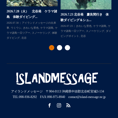
2026.7.1（水） 北谷発 ケラマ諸
2026.6.29（月）那覇発 クルーザー
体
2
島 体験ダイビング&...
チャーター ブログ...
チ
2026.07.06
アイランドメッセージの出来
2026.07.03
BBQ
,
アイランドメッセージ
Follow on Instagram
,
ケ
事
,
ウミガメ
,
きれいな景色
,
ケラマ諸島
,
ケ
の出来事
,
きれいな景色
,
ケラマ諸島一日ツ
202
ダイ
ラマ諸島一日ツアー
,
スノーケリング
,
ボー
アー
,
スノーケリング
,
チャータークルー
の
トダイブ
,
体験ダイビング
,
北谷
,
沖縄本島
ズ
,
沖縄本島
,
社員旅行
,
那覇発
ズ
アイランドメッセージ 〒904-0113 沖縄県中頭郡北谷町宮城3-134
TEL:098-936-8292 FAX:098-975-8940 contact@island-message.ne.jp