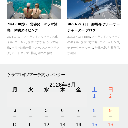
2024.7.10(水) 北谷発 ケラマ諸
2025.6.29（日）那覇発 クルーザー
島 体験ダイビング...
チャーター ブログ...
2024.07.12
アイランドメッセージの出
2025.07.02
BBQ
,
アイランドメッセージ
来事
,
ウミガメ
,
きれいな景色
,
ケラマ諸
の出来事
,
きれいな景色
,
スノーケリング
,
島
,
ケラマ諸島一日ツアー
,
スノーケリン
チャータークルーズ
,
沖縄本島
,
社員旅行
,
グ
,
ボートダイブ
,
北谷
,
海の生き物
那覇発
ケラマ1日ツアー予約カレンダー
2026年8月
月
火
水
木
金
土
日
1
2
－
－
3
4
5
6
7
8
9
－
－
－
－
－
－
－
10
11
12
13
14
15
16