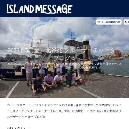
2026.6.5（金）北谷発 クルーザーチャーター
ブログ☆
2026.06.06
アイランドメッセージの出来事
,
きれいな景色
,
ケラマ諸島一日ツアー
,
ス
ノーケリング
,
チャータークルーズ
,
北谷
,
社員旅行
ブログ
アイランドメッセージの出来事
,
きれいな景色
,
ケラマ諸島一日ツア
ー
,
スノーケリング
,
チャータークルーズ
,
北谷
,
社員旅行
2026.6.5（金）北谷発 ク
ルーザーチャーター ブログ☆
はいさい！