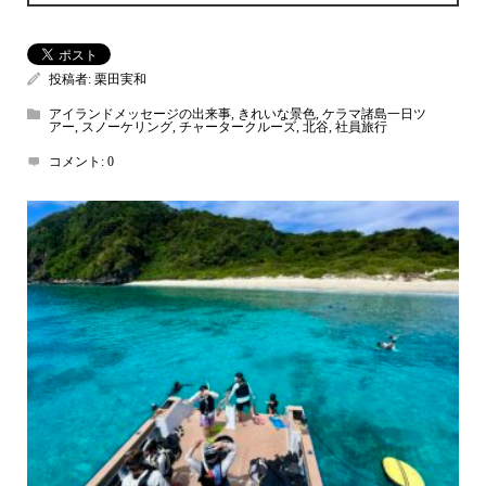
投稿者:
栗田実和
アイランドメッセージの出来事
,
きれいな景色
,
ケラマ諸島一日ツ
アー
,
スノーケリング
,
チャータークルーズ
,
北谷
,
社員旅行
コメント:
0