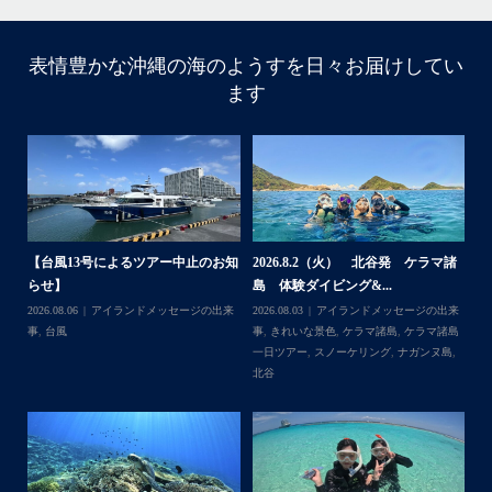
・
・
表情豊かな沖縄の海のようすを日々お届けしてい
はいさい
ます
アイランドメッセージです
・
最近は、連日クルーザーチャーターのご利用が続いていて
梅雨明け後のパーフェクトな海でバナナボートに船上
BBQ、シュノーケリングとお楽しみ頂いております
・
・
何ヶ月も前からやり取りさせて頂き温めていたご予約でし
たので、お天気とコンディションに恵まれて、皆さん大満
諸
2026.7.18 北谷発 慶良間行き シ
2026.7.6（月） 北谷発 ケラマ諸
2
足な一日を過ごして頂けて本当によかったです
ュノーケル＆ダイビ...
島 ３ダイブ体験ダイ...
島
・
来
2026.07.19
ウミガメ
,
きれいな景色
,
ケラ
2026.07.08
アイランドメッセージの出来
202
・
島
マ諸島
,
ケラマ諸島一日ツアー
,
スノーケリ
事
,
きれいな景色
,
ケラマ諸島
,
ケラマ諸島
事
また来年も社員旅行で沖縄へいらっしゃる際は是非ご利用
島
,
ング
,
ダイビングポイント
,
体験ダイビン
一日ツアー
,
スノーケリング
,
ボートダイ
ラ
くださいね！！
グ
,
北谷
,
海の生き物
ブ
,
北谷
,
沖縄本島
ン
ありがとうございました
谷
・
・
...