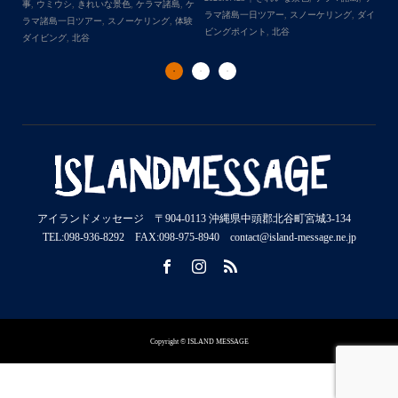
来
事
,
ウミウシ
,
きれいな景色
,
ケラマ諸島
,
ケ
事
ラマ諸島一日ツアー
,
スノーケリング
,
ダイ
,
ケ
ラマ諸島一日ツアー
,
スノーケリング
,
体験
ラ
ビングポイント
,
北谷
ダイビング
,
北谷
ト
アイランドメッセージ 〒904-0113 沖縄県中頭郡北谷町宮城3-134
TEL:098-936-8292 FAX:098-975-8940 contact@island-message.ne.jp
Copyright © ISLAND MESSAGE