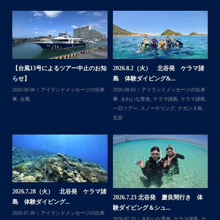
体
【台風13号によるツアー中止のお知
2026.8.2（火） 北谷発 ケラマ諸
2
らせ】
島 体験ダイビング&...
ュ
,
ケ
2026.08.06
アイランドメッセージの出来
2026.08.03
アイランドメッセージの出来
202
ダイ
事
,
台風
事
,
きれいな景色
,
ケラマ諸島
,
ケラマ諸島
マ
一日ツアー
,
スノーケリング
,
ナガンヌ島
,
ン
北谷
グ
2026.7.28（火） 北谷発 ケラマ諸
2
2026.7.23 北谷発 慶良間行き 体
マ諸
島 体験ダイビング...
島
験ダイビング＆シュ...
2026.07.30
アイランドメッセージの出来
202
2026.07.23
きれいな景色
,
ケラマ諸島
,
ケ