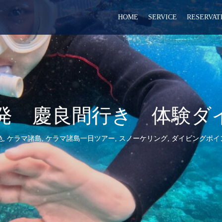
HOME
SERVICE
RESERVAT
8 北谷発 慶良間行き 体
色
,
ケラマ諸島
,
ケラマ諸島一日ツアー
,
スノーケリング
,
ダイビングポイ