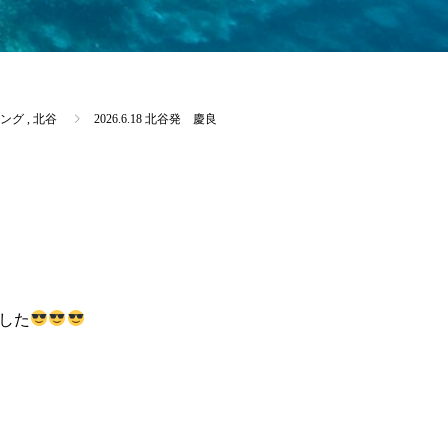
ング
,
北谷
2026.6.18 北谷発 慶良
した