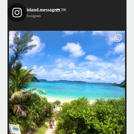
island.message
396
Instagram
island.message
はいさい！
アイランドメッセージです
•
最近投稿できてませんでしたが今シーズンも渡嘉敷島上陸ツアーとケラ
マ体験ダイビング&シュノーケル班に分かれて毎日海へ行っております
い
•
海が穏やかな日がずーっと続いていてボートダイビングには最高のコン
ディションです！
昔よく潜りに来て下さっていたリピーターさんの子供が10才になったの
で一緒にダイビングデビュー…なんて嬉しいシチュエーションもあり、
毎日色々なお客様と楽しくご一緒させて頂いてます
•
立公
渡嘉敷島の方も夏には珍しい北風つづきのおかげでビーチが穏やか
グ
...
8月 14