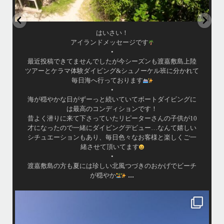
はいさい！
アイランドメッセージです
•
最近投稿できてませんでしたが今シーズンも渡嘉敷島上陸
ツアーとケラマ体験ダイビング&シュノーケル班に分かれて
毎日海へ行っております
•
海が穏やかな日がずーっと続いていてボートダイビングに
は最高のコンディションです！
昔よく潜りに来て下さっていたリピーターさんの子供が10
才になったので一緒にダイビングデビュー…なんて嬉しい
シチュエーションもあり、毎日色々なお客様と楽しくご一
緒させて頂いてます
•
渡嘉敷島の方も夏には珍しい北風つづきのおかげでビーチ
...
が穏やか
island.message
・
・
はいさい