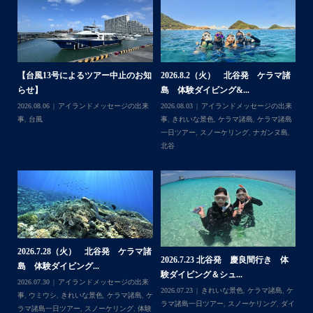
梅雨明け後のパーフェクトな海でバナナボートに船上
BBQ、シュノーケリングとお楽しみ頂いております
・
・
何ヶ月も前からやり取りさせて頂き温めていたご予約でし
たので、お天気とコンディションに恵まれて、皆さん大満
諸
2026.7.18 北谷発 慶良間行き シ
2026.7.6（月） 北谷発 ケラマ諸
2
足な一日を過ごして頂けて本当によかったです
ュノーケル＆ダイビ...
島 ３ダイブ体験ダイ...
島
・
来
2026.07.19
ウミガメ
,
きれいな景色
,
ケラ
2026.07.08
アイランドメッセージの出来
202
・
島
マ諸島
,
ケラマ諸島一日ツアー
,
スノーケリ
事
,
きれいな景色
,
ケラマ諸島
,
ケラマ諸島
事
また来年も社員旅行で沖縄へいらっしゃる際は是非ご利用
島
,
ング
,
ダイビングポイント
,
体験ダイビン
一日ツアー
,
スノーケリング
,
ボートダイ
ラ
くださいね！！
グ
,
北谷
,
海の生き物
ブ
,
北谷
,
沖縄本島
ン
ありがとうございました
谷
・
・
...
2026.7.1（水） 北谷発 ケラマ諸
2026.6.29（月）那覇発 クルーザー
体
2
島 体験ダイビング&...
チャーター ブログ...
チ
2026.07.06
アイランドメッセージの出来
2026.07.03
BBQ
,
アイランドメッセージ
Follow on Instagram
,
ケ
事
,
ウミガメ
,
きれいな景色
,
ケラマ諸島
,
ケ
の出来事
,
きれいな景色
,
ケラマ諸島一日ツ
202
ダイ
ラマ諸島一日ツアー
,
スノーケリング
,
ボー
アー
,
スノーケリング
,
チャータークルー
の