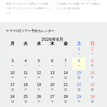
来事
,
ウミガメ
,
ケラマ諸島
,
ケラマ諸島
ラマ諸島
,
ケラマ諸島一日ツアー
,
体験ダ
一日ツアー
,
スノーケリング
,
体験ダイビ
イビング
,
海の生き物
ング
ケラマ1日ツアー予約カレンダー
2026年8月
月
火
水
木
金
土
日
1
2
－
－
3
4
5
6
7
8
9
－
－
－
－
－
－
×
10
11
12
13
14
15
16
×
×
×
×
○
○
×
17
18
19
20
21
22
23
○
×
×
×
○
○
○
24
25
26
27
28
29
30
○
○
×
×
○
×
○