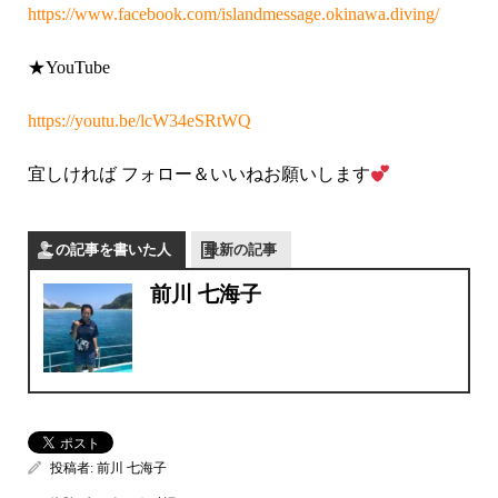
https://www.facebook.com/islandmessage.okinawa.diving/
★YouTube
https://youtu.be/lcW34eSRtWQ
宜しければ
フォロー＆いいねお願いします
この記事を書いた人
最新の記事
前川 七海子
投稿者:
前川 七海子