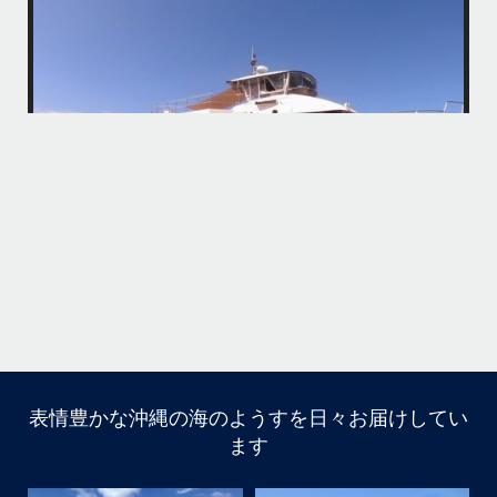
アイランドメッセージです
・
最近は、連日クルーザーチャーターのご利用が続いていて梅雨明け後の
どな
パーフェクトな海でバナナボートに船上BBQ、シュノーケリングとお楽
しみ頂いております
・
・
何ヶ月も前からやり取りさせて頂き温めていたご予約でしたので、お天
「
気とコンディションに恵まれて、皆さん大満足な一日を過ごして頂けて
本当によかったです
・
立公
・
ま
グ
また来年も社員旅行で沖縄へいらっしゃる際は是非ご利用ください
ね！！
ありがとうございました
ウ
・
・
...
6月 28
・
・
表情豊かな沖縄の海のようすを日々お届けしてい
はいさい
ます
アイランドメッセージです
・
最近は、連日クルーザーチャーターのご利用が続いていて