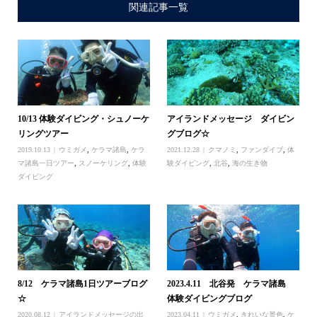
関連記事一覧
10/13 体験ダイビング・シュノーケ
アイランドメッセージ ダイビン
リングツアー
グブログ☆
2019.10.13
ウミガメ
,
ケラマ諸島
,
ケラ
2021.12.28
クマノミ
,
ファンダイブ
,
体
マ諸島一日ツアー
,
スノーケリング
,
体験
験ダイビング
,
北谷
,
海の生き物
ダイビング
8/12 ケラマ諸島1日ツアーブログ
2023.4.11 北谷発 ケラマ諸島
☆
体験ダイビングブログ
2020.08.12
アイランドメッセージの出
2023.04.11
ウミガメ
,
きれいな景色
,
ケ