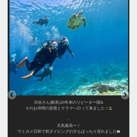
・
最
天気最高ー！
マ
ウミガメ日和で初ダイビングの方もばっちり見れました
きま
・
海
あっという間の一日でした！
また一緒に潜りましょう
昔
ありがとうございました
で
＊＊＊
アイランドメッセージは北谷町の浜川漁港を拠点に、中部発着の国立公
渡
園指定の慶良間諸島(#ケラマ)の日帰り#ダイビング・#スノーケリング
ツアーを開催しているマリンショップです
女性インストラスターも常勤です
...
10月 17
渋谷さん(船長)20年来のリピーター様&
そのお仲間の皆様とケラマへ行って来ました！
・
天気最高ー！
ウミガメ日和で初ダイビングの方もばっちり見れました