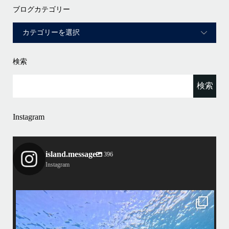
ブログカテゴリー
検索
Instagram
island.message
396
Instagram
island.message
渋谷さん(船長)20年来のリピーター様&
そのお仲間の皆様とケラマへ行って来ました！