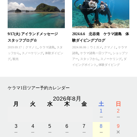
9/17(火) アイランドメッセージ
2024.6.6 北谷発 ケラマ諸島 体
スタッフブログ☆
験ダイビングブログ
2019.09.17
クマノミ
,
ケラマ諸島
,
スタ
2024.06.06
ウミガメ
,
クマノミ
,
ケラマ
ッフから
,
スノーケリング
,
体験ダイビン
諸島
,
ケラマ諸島一日ツアー
,
ショップツ
グ
,
観光
アー
,
スタッフから
,
スノーケリング
,
ダ
イビングポイント
,
体験ダイビング
ケラマ1日ツアー予約カレンダー
2026年8月
月
火
水
木
金
土
日
1
2
－
－
3
4
5
6
7
8
9
－
－
－
－
－
－
×