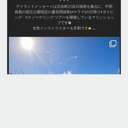
＊＊＊
アイランドメッセージは北谷町の浜川漁港を拠点に、中部
発着の国立公園指定の慶良間諸島(#ケラマ)の日帰り#ダイビ
ング・#スノーケリング ツアーを開催しているマリンショッ
プです
...
女性インストラスターも常勤です
island.message
10月前半クルーザーチャーター
たくさんのご利用本当にありがとうございました
・
最
BBQにジェットスキー、バナナボート、SUP、パラセーリングなどな
パ
ど…勇海号を拠点に色々お楽しみ頂きましたよ〜
・
海も荒れずにいい天気の中開催できたので何よりです
また来年もリピートして頂けたら嬉しいです
何
・
気
＊＊＊
アイランドメッセージは北谷町の浜川漁港を拠点に、中部発着の国立公
園指定の慶良間諸島(#ケラマ)の日帰り#ダイビング・#スノーケリング
ツアーを開催しているマリンショップです
...
10月 14
立公
グ