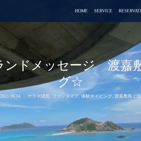
HOME
SERVICE
RESERVAT
イランドメッセージ 渡
グ☆
2021.06.14
ケラマ諸島
,
ファンダイブ
,
体験ダイビング
,
渡嘉敷島上陸