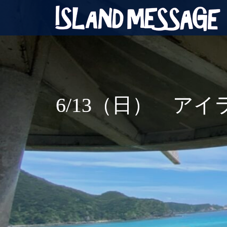
6/13（日） ア