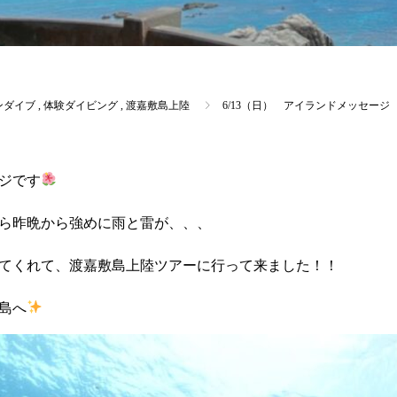
ンダイブ
,
体験ダイビング
,
渡嘉敷島上陸
6/13（日） アイランドメッセー
ジです
ら昨晩から強めに雨と雷が、、、
てくれて、渡嘉敷島上陸ツアーに行って来ました！！
島へ