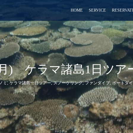
HOME
SERVICE
RESERVAT
.25(月) ケラマ諸島1日
ノミ
,
ケラマ諸島一日ツアー
,
スノーケリング
,
ファンダイブ
,
ボートダイ