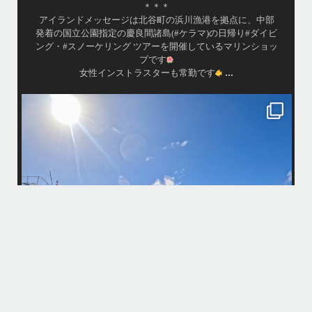
緒させて頂いてます
に、中部
•
ダイビ
渡嘉敷島の方も夏には珍しい北風つづきのおかげでビーチ
...
ンショッ
が穏やか
island.message
・
・
はいさい
アイランドメッセージです
・
最近は、連日クルーザーチャーターのご利用が続いていて梅雨明け
リングなどな
パーフェクトな海でバナナボートに船上BBQ、シュノーケリングと
しみ頂いております
・
す
・
何ヶ月も前からやり取りさせて頂き温めていたご予約でしたので、
気とコンディションに恵まれて、皆さん大満足な一日を過ごして頂
本当によかったです
・
発着の国立公
・
ーケリング
また来年も社員旅行で沖縄へいらっしゃる際は是非ご利用くださ
ね！！
ありがとうございました
・
・
...
6月 28