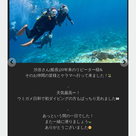
毎日色々なお客様と楽しくご一緒させて頂いてます
•
発着の国立公
渡嘉敷島の方も夏には珍しい北風つづきのおかげでビーチが穏やか
ーケリング
...
8月 14
はいさい！
！
アイランドメッセージです
•
最近投稿できてませんでしたが今シーズンも渡嘉敷島上陸
ツアーとケラマ体験ダイビング&シュノーケル班に分かれて
ました
毎日海へ行っております
•
海が穏やかな日がずーっと続いていてボートダイビングに
は最高のコンディションです！
昔よく潜りに来て下さっていたリピーターさんの子供が10
才になったので一緒にダイビングデビュー…なんて嬉しい
シチュエーションもあり、毎日色々なお客様と楽しくご一