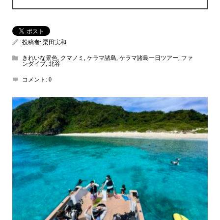
投稿者:
栗田実和
きれいな景色
,
クマノミ
,
ケラマ諸島
,
ケラマ諸島一日ツアー
,
ファ
ンダイブ
,
北谷
コメント:
0