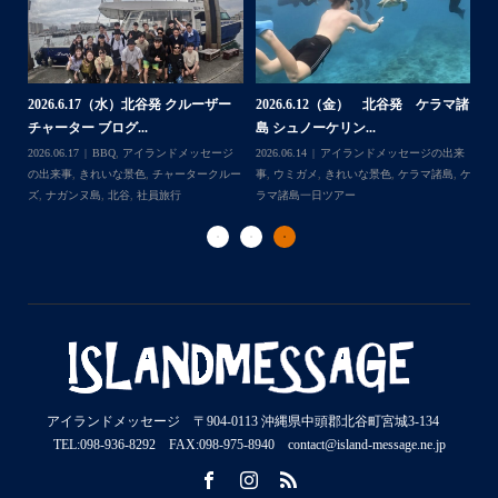
...
2026.7.28（火） 北谷発 ケラマ諸
2
2026.7.23 北谷発 慶良間行き 体
マ諸
島 体験ダイビング...
島
験ダイビング＆シュ...
2026.07.30
アイランドメッセージの出来
202
Follow on Instagram
2026.07.23
きれいな景色
,
ケラマ諸島
,
ケ
来
事
,
ウミウシ
,
きれいな景色
,
ケラマ諸島
,
ケ
事
ラマ諸島一日ツアー
,
スノーケリング
,
ダイ
,
ケ
ラマ諸島一日ツアー
,
スノーケリング
,
体験
ラ
ビングポイント
,
北谷
ダイビング
,
北谷
ト
アイランドメッセージ 〒904-0113 沖縄県中頭郡北谷町宮城3-134
TEL:098-936-8292 FAX:098-975-8940 contact@island-message.ne.jp