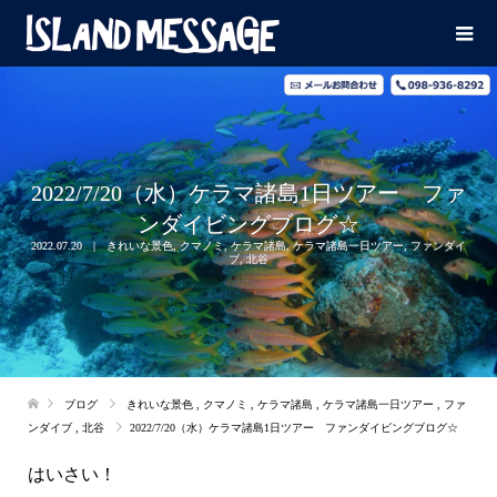
2022/7/20（水）ケラマ諸島1日ツアー ファ
ンダイビングブログ☆
2022.07.20
きれいな景色
,
クマノミ
,
ケラマ諸島
,
ケラマ諸島一日ツアー
,
ファンダイ
ブ
,
北谷
ブログ
きれいな景色
,
クマノミ
,
ケラマ諸島
,
ケラマ諸島一日ツアー
,
ファ
ンダイブ
,
北谷
2022/7/20（水）ケラマ諸島1日ツアー ファンダイビングブログ☆
はいさい！