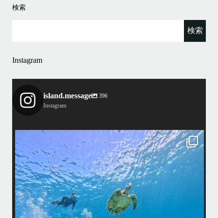
検索
Instagram
island.message
396
Instagram
island.message
はいさい！
アイランドメッセージです
•
最近投稿できてませんでしたが今シーズンも渡嘉敷島上陸ツアーと
マ体験ダイビング&シュノーケル班に分かれて毎日海へ行っており
した
•
海が穏やかな日がずーっと続いていてボートダイビングには最高の
ディションです！
昔よく潜りに来て下さっていたリピーターさんの子供が10才になっ
で一緒にダイビングデビュー…なんて嬉しいシチュエーションもあ