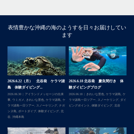
・
・
表情豊かな沖縄の海のようすを日々お届けしてい
はいさい
ます
た
アイランドメッセージです
・
ラセーリ
最近は、連日クルーザーチャーターのご利用が続いていて
ました
梅雨明け後のパーフェクトな海でバナナボートに船上
BBQ、シュノーケリングとお楽しみ頂いております
・
です
・
何ヶ月も前からやり取りさせて頂き温めていたご予約でし
たので、お天気とコンディションに恵まれて、皆さん大満
体
【台風13号によるツアー中止のお知
2026.8.2（火） 北谷発 ケラマ諸
2
足な一日を過ごして頂けて本当によかったです
らせ】
島 体験ダイビング&...
ュ
・
,
ケ
2026.08.06
アイランドメッセージの出来
2026.08.03
アイランドメッセージの出来
202
に、中部
・
ダイ
事
,
台風
事
,
きれいな景色
,
ケラマ諸島
,
ケラマ諸島
マ
ダイビ
また来年も社員旅行で沖縄へいらっしゃる際は是非ご利用
一日ツアー
,
スノーケリング
,
ナガンヌ島
,
ン
ンショッ
くださいね！！
北谷
グ
ありがとうございました
・
・