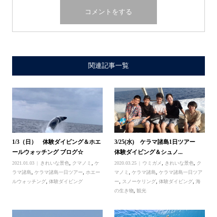
関連記事一覧
1/3（日） 体験ダイビング＆ホエ
3/25(水) ケラマ諸島1日ツアー
ールウォッチング ブログ☆
体験ダイビング＆シュノ...
2021.01.03
きれいな景色
,
クマノミ
,
ケ
2020.03.25
ウミガメ
,
きれいな景色
,
ク
ラマ諸島
,
ケラマ諸島一日ツアー
,
ホエー
マノミ
,
ケラマ諸島
,
ケラマ諸島一日ツア
ルウォッチング
,
体験ダイビング
ー
,
スノーケリング
,
体験ダイビング
,
海
の生き物
,
観光