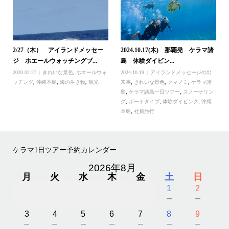
2/27（木） アイランドメッセー
2024.10.17(木) 那覇発 ケラマ諸
ジ ホエールウォッチングブ...
島 体験ダイビン...
2020.02.27
きれいな景色
,
ホエールウォ
2024.10.19
アイランドメッセージの出
ッチング
,
沖縄本島
,
海の生き物
,
観光
来事
,
きれいな景色
,
クマノミ
,
ケラマ諸
島
,
ケラマ諸島一日ツアー
,
スノーケリン
グ
,
ボートダイブ
,
体験ダイビング
,
沖縄
本島
,
社員旅行
ケラマ1日ツアー予約カレンダー
2026年8月
月
火
水
木
金
土
日
1
2
－
－
3
4
5
6
7
8
9
－
－
－
－
－
－
－