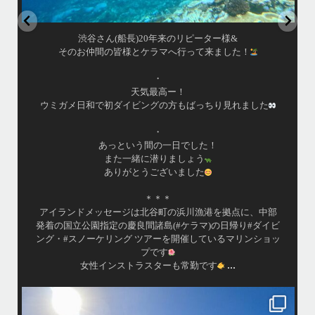
渋谷さん(船長)20年来のリピーター様&
そのお仲間の皆様とケラマへ行って来ました！
・
天気最高ー！
ウミガメ日和で初ダイビングの方もばっちり見れました
・
あっという間の一日でした！
また一緒に潜りましょう
ありがとうございました
＊＊＊
アイランドメッセージは北谷町の浜川漁港を拠点に、中部
発着の国立公園指定の慶良間諸島(#ケラマ)の日帰り#ダイビ
ング・#スノーケリング ツアーを開催しているマリンショッ
プです
...
女性インストラスターも常勤です
island.message
10月前半クルーザーチャーター