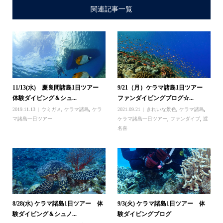
関連記事一覧
11/13(水) 慶良間諸島1日ツアー
9/21（月）ケラマ諸島1日ツアー
体験ダイビング＆シュ...
ファンダイビングブログ☆...
2019.11.13
ウミガメ
,
ケラマ諸島
,
ケラ
2021.09.21
きれいな景色
,
ケラマ諸島
,
マ諸島一日ツアー
ケラマ諸島一日ツアー
,
ファンダイブ
,
渡
名喜
8/28(水) ケラマ諸島1日ツアー 体
9/3(火) ケラマ諸島1日ツアー 体
験ダイビング＆シュノ...
験ダイビングブログ