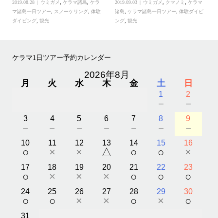
2019.08.28
ウミガメ
,
ケラマ諸島
,
ケラ
2019.09.03
ウミガメ
,
クマノミ
,
ケラマ
マ諸島一日ツアー
,
スノーケリング
,
体験
諸島
,
ケラマ諸島一日ツアー
,
体験ダイビ
ダイビング
,
観光
ング
,
観光
ケラマ1日ツアー予約カレンダー
2026年8月
月
火
水
木
金
土
日
1
2
－
－
3
4
5
6
7
8
9
－
－
－
－
－
－
－
10
11
12
13
14
15
16
○
×
×
△
○
○
×
17
18
19
20
21
22
23
○
×
×
×
○
○
○
24
25
26
27
28
29
30
○
○
×
×
○
×
○
31