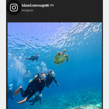
island.message
396
Instagram
island.message
渋谷さん(船長)20年来のリピーター様&
そのお仲間の皆様とケラマへ行って来ました！
・
最
天気最高ー！
マ
ウミガメ日和で初ダイビングの方もばっちり見れました
きま
・
海
あっという間の一日でした！
また一緒に潜りましょう
昔
ありがとうございました
で
＊＊＊
アイランドメッセージは北谷町の浜川漁港を拠点に、中部発着の国立公
渡
園指定の慶良間諸島(#ケラマ)の日帰り#ダイビング・#スノーケリング
ツアーを開催しているマリンショップです
女性インストラスターも常勤です
...
10月 17