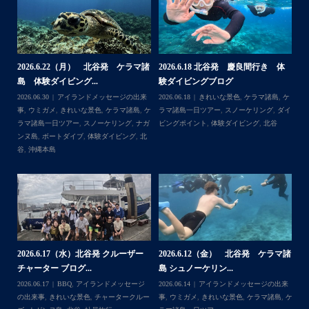
よ〜
・
海も荒れずにいい天気の中開催できたので何よりです
また来年もリピートして頂けたら嬉しいです
・
体
【台風13号によるツアー中止のお知
2026.8.2（火） 北谷発 ケラマ諸
らせ】
島 体験ダイビング&...
＊＊＊
,
ケ
2026.08.06
アイランドメッセージの出来
2026.08.03
アイランドメッセージの出来
アイランドメッセージは北谷町の浜川漁港を拠点に、中部
ダイ
事
,
台風
事
,
きれいな景色
,
ケラマ諸島
,
ケラマ諸島
発着の国立公園指定の慶良間諸島(#ケラマ)の日帰り#ダイビ
一日ツアー
,
スノーケリング
,
ナガンヌ島
,
ング・#スノーケリング ツアーを開催しているマリンショッ
北谷
...
゙
プです
ッ
2026.7.28（火） 北谷発 ケラマ諸
2026.7.23 北谷発 慶良間行き 体
マ諸
島 体験ダイビング...
験ダイビング＆シュ...
2026.07.30
アイランドメッセージの出来
Follow on Instagram
2026.07.23
きれいな景色
,
ケラマ諸島
,
ケ
出来
事
,
ウミウシ
,
きれいな景色
,
ケラマ諸島
,
ケ
ラマ諸島一日ツアー
,
スノーケリング
,
ダイ
島
,
ケ
ラマ諸島一日ツアー
,
スノーケリング
,
体験
ビングポイント
,
北谷