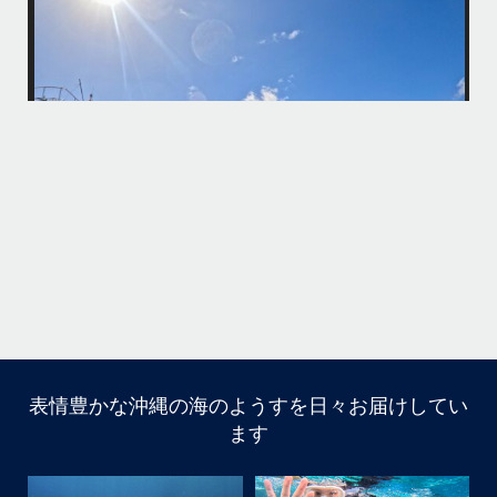
たくさんのご利用本当にありがとうございました
・
最
BBQにジェットスキー、バナナボート、SUP、パラセーリングなどな
パ
ど…勇海号を拠点に色々お楽しみ頂きましたよ〜
・
海も荒れずにいい天気の中開催できたので何よりです
また来年もリピートして頂けたら嬉しいです
何
・
気
＊＊＊
アイランドメッセージは北谷町の浜川漁港を拠点に、中部発着の国立公
園指定の慶良間諸島(#ケラマ)の日帰り#ダイビング・#スノーケリング
ツアーを開催しているマリンショップです
...
10月 14
立公
グ
表情豊かな沖縄の海のようすを日々お届けしてい
10月前半クルーザーチャーター
ます
たくさんのご利用本当にありがとうございました
・
BBQにジェットスキー、バナナボート、SUP、パラセーリ
ングなどなど…勇海号を拠点に色々お楽しみ頂きました