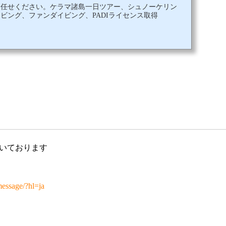
お任せください。ケラマ諸島一日ツアー、シュノーケリン
ビング、ファンダイビング、PADIライセンス取得
いております
message/?hl=ja