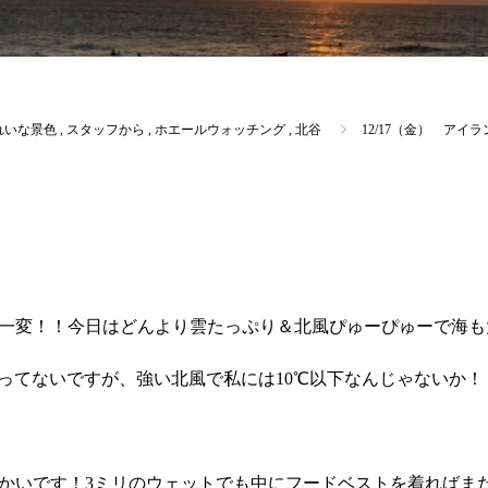
れいな景色
,
スタッフから
,
ホエールウォッチング
,
北谷
12/17（金） ア
一変！！今日はどんより雲たっぷり＆北風ぴゅーぴゅーで海も
切ってないですが、強い北風で私には10℃以下なんじゃないか
かいです！3ミリのウェットでも中にフードベストを着ればま