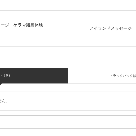
ッセージ ケラマ諸島体験
アイランドメッセージ 
( 0 )
トラックバック
せん。