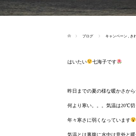
ブログ
キャンペーン
,
き
はいたい
七海子です
昨日までの夏の様な暖かさから
何より寒い。。。気温は20℃
年々寒さに弱くなっています
気温とは裏腹に水中は意外と暖