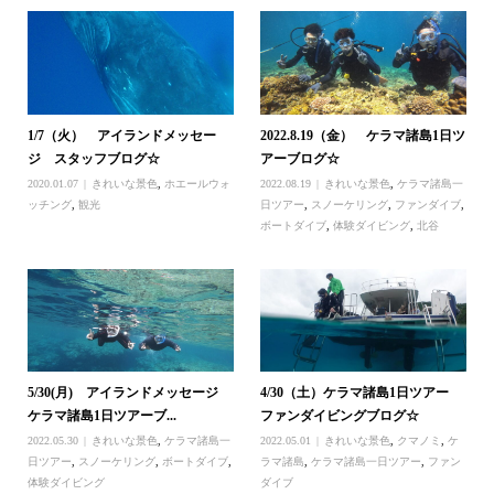
1/7（火） アイランドメッセー
2022.8.19（金） ケラマ諸島1日ツ
ジ スタッフブログ☆
アーブログ☆
2020.01.07
きれいな景色
,
ホエールウォ
2022.08.19
きれいな景色
,
ケラマ諸島一
ッチング
,
観光
日ツアー
,
スノーケリング
,
ファンダイブ
,
ボートダイブ
,
体験ダイビング
,
北谷
5/30(月) アイランドメッセージ
4/30（土）ケラマ諸島1日ツアー
ケラマ諸島1日ツアーブ...
ファンダイビングブログ☆
2022.05.30
きれいな景色
,
ケラマ諸島一
2022.05.01
きれいな景色
,
クマノミ
,
ケ
日ツアー
,
スノーケリング
,
ボートダイブ
,
ラマ諸島
,
ケラマ諸島一日ツアー
,
ファン
体験ダイビング
ダイブ