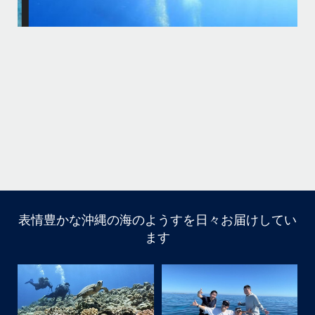
カメも全員会えてよかった
りた
今回の船はほかの船が行かないところなのでカメが人馴れしてなくてス
先
グに逃げられる
ホワイトチップも近くまで寄ってきて怖かった
家族の集合写真はいいね
次回は夏！お待ちしてます
＊＊＊
...
11月 5
表情豊かな沖縄の海のようすを日々お届けしてい
はいさ〜い
ます
今回は家族でご参加頂きました
海になかなか入ってくれなくて苦戦
でも途中からガンガン入ってくれ良かった
大人は全員ダイビング！！！
カメも全員会えてよかった
今回の船はほかの船が行かないところなのでカメが人馴れ