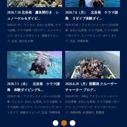
してなくてスグに逃げられる
ホワイトチップも近くまで寄ってきて怖かった
家族の集合写真はいいね
 シ
2026.7.6（月） 北谷発 ケラマ諸
2026.6.22（月） 北谷発 ケラマ諸
次回は夏！お待ちしてます
島 ３ダイブ体験ダイ...
島 体験ダイビング...
,
ケラ
2026.07.08
アイランドメッセージの出来
2026.06.30
アイランドメッセージの出来
...
＊＊＊
ーケリ
事
,
きれいな景色
,
ケラマ諸島
,
ケラマ諸島
事
,
ウミガメ
,
きれいな景色
,
ケラマ諸島
,
ケ
ビン
一日ツアー
,
スノーケリング
,
ボートダイ
ラマ諸島一日ツアー
,
スノーケリング
,
ナガ
ブ
,
北谷
,
沖縄本島
ンヌ島
,
ボートダイブ
,
体験ダイビング
,
北
谷
,
沖縄本島
ラマ諸
2026.6.29（月）那覇発 クルーザー
2026.6.17（水）北谷発 クルーザー
チャーター ブログ...
チャーター ブログ...
の出来
2026.07.03
BBQ
,
アイランドメッセージ
Follow on Instagram
諸島
,
ケ
の出来事
,
きれいな景色
,
ケラマ諸島一日ツ
2026.06.17
BBQ
,
アイランドメッセージ
,
ボー
アー
,
スノーケリング
,
チャータークルー
の出来事
,
きれいな景色
,
チャータークルー
縄本島
ズ
,
沖縄本島
,
社員旅行
,
那覇発
ズ
,
ナガンヌ島
,
北谷
,
社員旅行