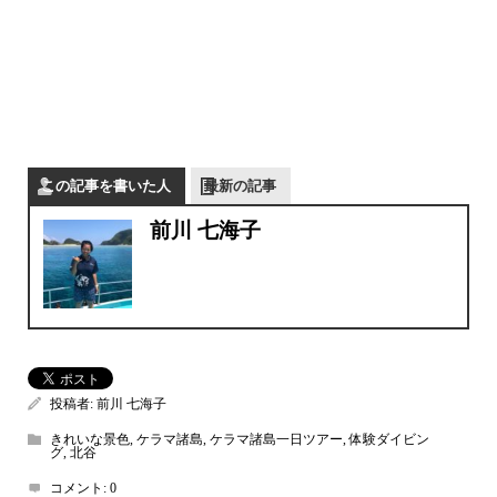
この記事を書いた人
最新の記事
前川 七海子
投稿者:
前川 七海子
きれいな景色
,
ケラマ諸島
,
ケラマ諸島一日ツアー
,
体験ダイビン
グ
,
北谷
コメント:
0