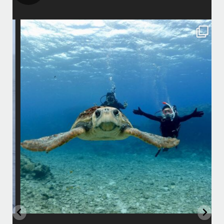
island.message
まし
•
はいさい！
みわです
で終
•
ッチ
先日のリピーター様との3日間のダイビングではアオウミガメ、アカウ
ミガメ、タイマイとトリプルカメが見られました
グ船
•
アカウミガメさんは偶然いてくれない限り探すのは難しいですが… 最近
ア
ちょくちょく見れているようなので会えたらラッキーです
園
母ク
恐竜のようにかわいいお顔に夢中になりましたょ〜
•
ウチザンでロウニンアジも見れて、砂地では小さいエビやサンゴにびっ
しりなデバスズメダイなど冬らしい景色も楽しめました
•
...
11月 25