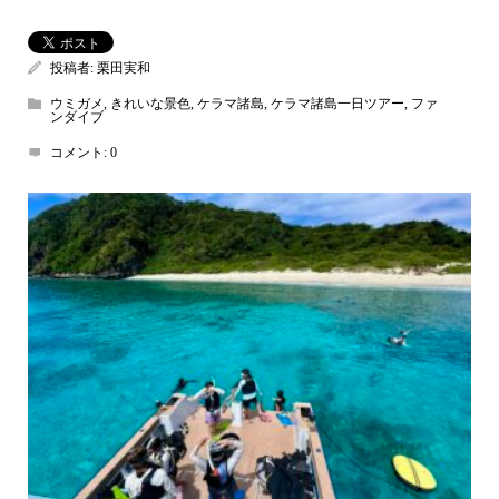
投稿者:
栗田実和
ウミガメ
,
きれいな景色
,
ケラマ諸島
,
ケラマ諸島一日ツアー
,
ファ
ンダイブ
コメント:
0