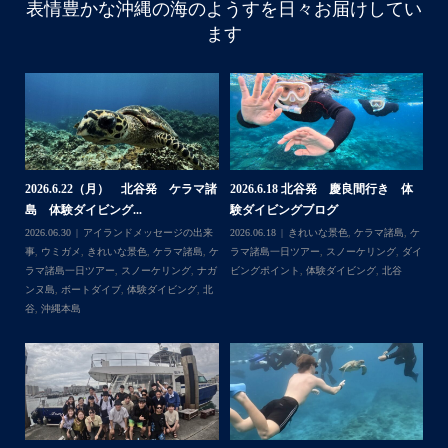
表情豊かな沖縄の海のようすを日々お届けしてい
10月前半クルーザーチャーター
ます
たくさんのご利用本当にありがとうございました
・
BBQにジェットスキー、バナナボート、SUP、パラセーリ
ングなどなど…勇海号を拠点に色々お楽しみ頂きました
よ〜
・
海も荒れずにいい天気の中開催できたので何よりです
また来年もリピートして頂けたら嬉しいです
・
諸
2026.6.22（月） 北谷発 ケラマ諸
2026.6.18 北谷発 慶良間行き 体
【
島 体験ダイビング...
験ダイビングブログ
ら
＊＊＊
来
2026.06.30
アイランドメッセージの出来
2026.06.18
きれいな景色
,
ケラマ諸島
,
ケ
202
アイランドメッセージは北谷町の浜川漁港を拠点に、中部
島
事
,
ウミガメ
,
きれいな景色
,
ケラマ諸島
,
ケ
ラマ諸島一日ツアー
,
スノーケリング
,
ダイ
事
発着の国立公園指定の慶良間諸島(#ケラマ)の日帰り#ダイビ
イ
ラマ諸島一日ツアー
,
スノーケリング
,
ナガ
ビングポイント
,
体験ダイビング
,
北谷
ング・#スノーケリング ツアーを開催しているマリンショッ
ンヌ島
,
ボートダイブ
,
体験ダイビング
,
北
...
゙
プです
谷
,
沖縄本島
ッ
ー
2