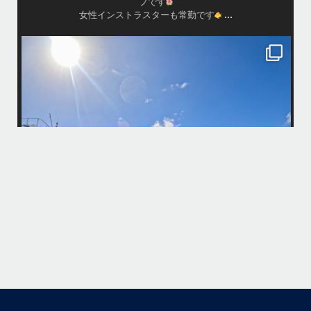
プです
...
女性インストラスターも常勤です
island.message
10月前半クルーザーチャーター
たくさんのご利用本当にありがとうございました
・
最
BBQにジェットスキー、バナナボート、SUP、パラセーリングなどな
パ
ど…勇海号を拠点に色々お楽しみ頂きましたよ〜
・
海も荒れずにいい天気の中開催できたので何よりです
また来年もリピートして頂けたら嬉しいです
何
・
気
＊＊＊
アイランドメッセージは北谷町の浜川漁港を拠点に、中部発着の国立公
園指定の慶良間諸島(#ケラマ)の日帰り#ダイビング・#スノーケリング
ツアーを開催しているマリンショップです
...
10月 14
立公
グ