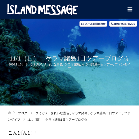
11/1（日） ケラマ諸島1日ツアーブログ☆
2020.11.01
ウミガメ
,
きれいな景色
,
ケラマ諸島
,
ケラマ諸島一日ツアー
,
ファンダイ
ブ
ブログ
ウミガメ
,
きれいな景色
,
ケラマ諸島
,
ケラマ諸島一日ツアー
,
ファ
ンダイブ
11/1（日） ケラマ諸島1日ツアーブログ☆
こんばんは！