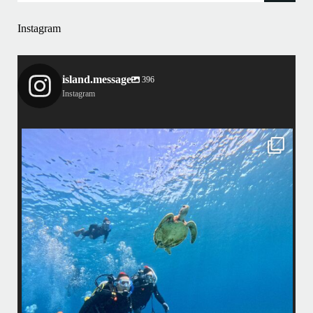
Instagram
island.message
396
Instagram
island.message
渋谷さん(船長)20年来のリピーター様&
そのお仲間の皆様とケラマへ行って来ました！
・
最
天気最高ー！
マ
ウミガメ日和で初ダイビングの方もばっちり見れました
きま
・
海
あっという間の一日でした！
また一緒に潜りましょう
昔
ありがとうございました
で
＊＊＊
アイランドメッセージは北谷町の浜川漁港を拠点に、中部発着の国立公
渡
園指定の慶良間諸島(#ケラマ)の日帰り#ダイビング・#スノーケリング
ツアーを開催しているマリンショップです
女性インストラスターも常勤です
...
10月 17