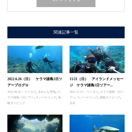
関連記事一覧
2022.6.26（日） ケラマ諸島1日ツ
11/21（日） アイランドメッセー
アーブログ☆
ジ ケラマ諸島1日ツアー...
2022.06.26
ウミガメ
,
きれいな景色
,
ケ
2021.11.21
ウミガメ
,
ケラマ諸島一日ツ
ラマ諸島一日ツアー
,
スノーケリング
,
体
アー
,
スノーケリング
,
体験ダイビング
,
験ダイビング
北谷