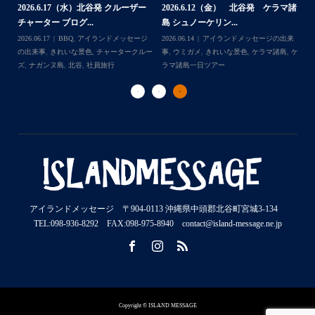
2026.6.17（水）北谷発 クルーザー
2026.6.12（金） 北谷発 ケラマ諸
島
チャーター ブログ...
島 シュノーケリン...
ジ
202
Follow on Instagram
日ツ
2026.06.17
BBQ
,
アイランドメッセージ
2026.06.14
アイランドメッセージの出来
事
ー
の出来事
,
きれいな景色
,
チャータークルー
事
,
ウミガメ
,
きれいな景色
,
ケラマ諸島
,
ケ
ラ
ズ
,
ナガンヌ島
,
北谷
,
社員旅行
ラマ諸島一日ツアー
ダ
アイランドメッセージ 〒904-0113 沖縄県中頭郡北谷町宮城3-134
TEL:098-936-8292 FAX:098-975-8940 contact@island-message.ne.jp
Copyright © ISLAND MESSAGE