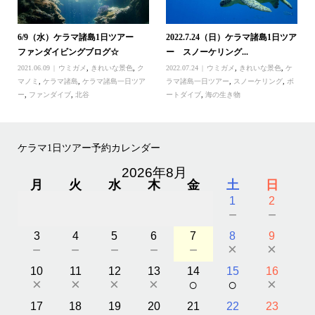
6/9（水）ケラマ諸島1日ツアー
2022.7.24（日）ケラマ諸島1日ツア
ファンダイビングブログ☆
ー スノーケリング...
2021.06.09
ウミガメ
,
きれいな景色
,
ク
2022.07.24
ウミガメ
,
きれいな景色
,
ケ
マノミ
,
ケラマ諸島
,
ケラマ諸島一日ツア
ラマ諸島一日ツアー
,
スノーケリング
,
ボ
ー
,
ファンダイブ
,
北谷
ートダイブ
,
海の生き物
ケラマ1日ツアー予約カレンダー
2026年8月
月
火
水
木
金
土
日
1
2
－
－
3
4
5
6
7
8
9
－
－
－
－
－
×
×
10
11
12
13
14
15
16
×
×
×
×
○
○
×
17
18
19
20
21
22
23