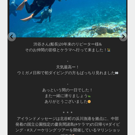
渋谷さん(船長)20年来のリピーター様&
そのお仲間の皆様とケラマへ行って来ました！
・
天気最高ー！
ウミガメ日和で初ダイビングの方もばっちり見れました
・
あっという間の一日でした！
また一緒に潜りましょう
ありがとうございました
＊＊＊
アイランドメッセージは北谷町の浜川漁港を拠点に、中部
発着の国立公園指定の慶良間諸島(#ケラマ)の日帰り#ダイビ
ング・#スノーケリング ツアーを開催しているマリンショッ