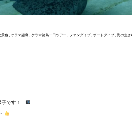
な景色
,
ケラマ諸島
,
ケラマ諸島一日ツアー
,
ファンダイブ
,
ボートダイブ
,
海の生き
様子です！！
～