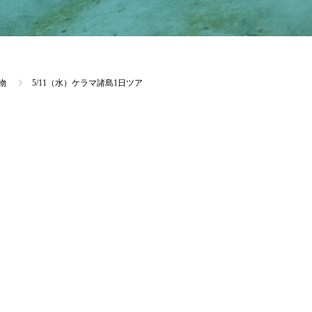
物
5/11（水）ケラマ諸島1日ツア