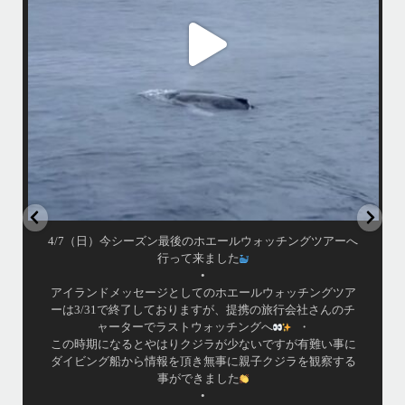
小雨降りしきる中でしたが海は凪で、産まれて間も無い子クジラと母ク
ジラが寄り添って泳ぐ光景は神秘的でしたよ〜
•
...
ウ
4月 7
4/7（日）今シーズン最後のホエールウォッチングツアーへ
行って来ました
•
アイランドメッセージとしてのホエールウォッチングツア
ーは3/31で終了しておりますが、提携の旅行会社さんのチ
ャーターでラストウォッチングへ
・
この時期になるとやはりクジラが少ないですが有難い事に
ダイビング船から情報を頂き無事に親子クジラを観察する
事ができました
•