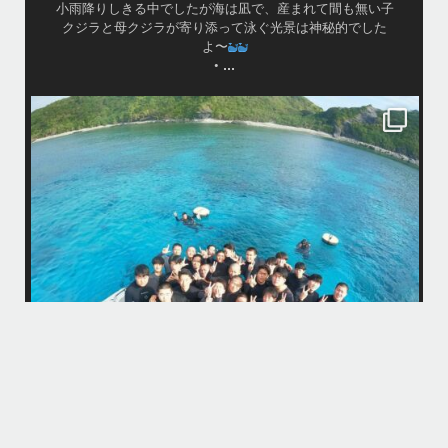
小雨降りしきる中でしたが海は凪で、産まれて間も無い子
クジラと母クジラが寄り添って泳ぐ光景は神秘的でした
よ〜
...
•
island.message
はいさ〜い！
今年も青森高校の修学旅行～体験ダイビング～
1日目は呼吸の練習！！！
2日目は実際に泳いで遊んでみよう！
水中で呼吸ができる不思議な遊びはどうだっかな？！？！
タイミングがよかったチームはカメも見れてチョーラッキー
スポーツ科なので運動神経抜群
海況は荒れてましたが、2日間とも船出せたのは運がいいね！！
高校生でダイビングできるのは羨ましい！！！
なかなかできない経験
今回は海の世界にほんの少し足を入れただけなのでもっともっと知りた
今
くなったら是非ライセンス取得して遊びに来てね
...
12月 1
そう
多い
まし
きで