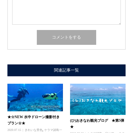
関連記事一覧
★☆NEW 水中ドローン撮影付き
(ひ)おきなわ観光ブログ ★第5弾
プラン☆★
★
2020.07.15
きれいな景色
,
ケラマ諸島一