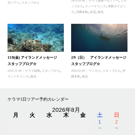
2019.03.06
ケラマ諸島一日ツアー
,
スタ
日ツアー
,
スタッフから
ッフから
,
スノーケリング
,
体験ダイビン
グ
,
沖縄本島
,
砂辺
,
観光
11/8(金) アイランドメッセージ
2/9（日） アイランドメッセージ
スタッフブログ☆
スタッフブログ☆
2019.11.08
ケラマ諸島
,
スタッフから
,
2020.02.09
ウミガメ
,
スタッフから
,
沖
スノーケリング
,
観光
縄本島
,
観光
ケラマ1日ツアー予約カレンダー
2026年8月
月
火
水
木
金
土
日
1
2
－
－