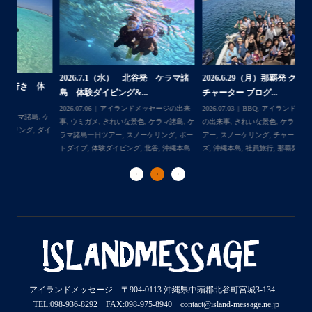
2026.7.1（水） 北谷発 ケラマ諸
2026.6.29（月）那覇発 クルーザー
体
2
島 体験ダイビング&...
チャーター ブログ...
チ
2026.07.06
アイランドメッセージの出来
2026.07.03
BBQ
,
アイランドメッセージ
Follow on Instagram
,
ケ
事
,
ウミガメ
,
きれいな景色
,
ケラマ諸島
,
ケ
の出来事
,
きれいな景色
,
ケラマ諸島一日ツ
202
ダイ
ラマ諸島一日ツアー
,
スノーケリング
,
ボー
アー
,
スノーケリング
,
チャータークルー
の
トダイブ
,
体験ダイビング
,
北谷
,
沖縄本島
ズ
,
沖縄本島
,
社員旅行
,
那覇発
ズ
アイランドメッセージ 〒904-0113 沖縄県中頭郡北谷町宮城3-134
TEL:098-936-8292 FAX:098-975-8940 contact@island-message.ne.jp