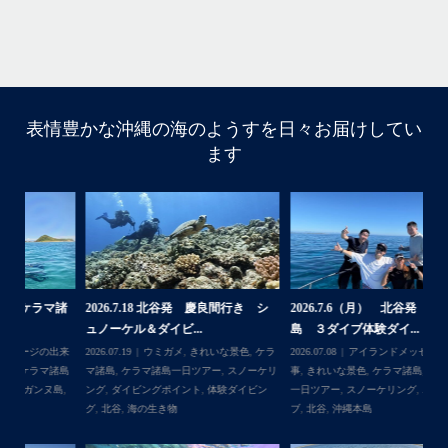
はいさ〜い！
今年も青森高校の修学旅行～体験ダイビング～
1日目は呼吸の練習！！！
2日目は実際に泳いで遊んでみよう！
表情豊かな沖縄の海のようすを日々お届けしてい
ます
水中で呼吸ができる不思議な遊びはどうだっかな？！？！
タイミングがよかったチームはカメも見れてチョーラッキ
ー
スポーツ科なので運動神経抜群
海況は荒れてましたが、2日間とも船出せたのは運がいい
ね！！
高校生でダイビングできるのは羨ましい！！！
なかなかできない経験
今回は海の世界にほんの少し足を入れただけなのでもっと
諸
2026.7.18 北谷発 慶良間行き シ
2026.7.6（月） 北谷発 ケラマ諸
2
もっと知りたくなったら是非ライセンス取得して遊びに来
ュノーケル＆ダイビ...
島 ３ダイブ体験ダイ...
島
...
てね
来
2026.07.19
ウミガメ
,
きれいな景色
,
ケラ
2026.07.08
アイランドメッセージの出来
202
島
マ諸島
,
ケラマ諸島一日ツアー
,
スノーケリ
事
,
きれいな景色
,
ケラマ諸島
,
ケラマ諸島
事
島
,
ング
,
ダイビングポイント
,
体験ダイビン
一日ツアー
,
スノーケリング
,
ボートダイ
ラ
グ
,
北谷
,
海の生き物
ブ
,
北谷
,
沖縄本島
ン
谷