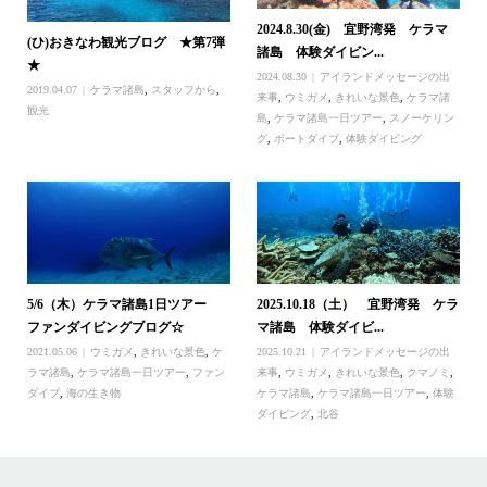
2024.8.30(金) 宜野湾発 ケラマ
(ひ)おきなわ観光ブログ ★第7弾
諸島 体験ダイビン...
★
2024.08.30
アイランドメッセージの出
2019.04.07
ケラマ諸島
,
スタッフから
,
来事
,
ウミガメ
,
きれいな景色
,
ケラマ諸
観光
島
,
ケラマ諸島一日ツアー
,
スノーケリン
グ
,
ボートダイブ
,
体験ダイビング
5/6（木）ケラマ諸島1日ツアー
2025.10.18（土） 宜野湾発 ケラ
ファンダイビングブログ☆
マ諸島 体験ダイビ...
2021.05.06
ウミガメ
,
きれいな景色
,
ケ
2025.10.21
アイランドメッセージの出
ラマ諸島
,
ケラマ諸島一日ツアー
,
ファン
来事
,
ウミガメ
,
きれいな景色
,
クマノミ
,
ダイブ
,
海の生き物
ケラマ諸島
,
ケラマ諸島一日ツアー
,
体験
ダイビング
,
北谷