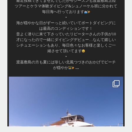
最近投稿できてませんでしたが今シーズンも渡嘉敷島上陸
ツアーとケラマ体験ダイビング&シュノーケル班に分かれて
毎日海へ行っております
•
海が穏やかな日がずーっと続いていてボートダイビングに
は最高のコンディションです！
昔よく潜りに来て下さっていたリピーターさんの子供が10
才になったので一緒にダイビングデビュー…なんて嬉しい
シチュエーションもあり、毎日色々なお客様と楽しくご一
緒させて頂いてます
•
渡嘉敷島の方も夏には珍しい北風つづきのおかげでビーチ
...
が穏やか
island.message
・
・
はいさい
アイランドメッセージです
・
最近は、連日クルーザーチャーターのご利用が続いていて梅雨明け後の
どな
パーフェクトな海でバナナボートに船上BBQ、シュノーケリングとお楽
しみ頂いております
・
・
何ヶ月も前からやり取りさせて頂き温めていたご予約でしたので、お天
「
気とコンディションに恵まれて、皆さん大満足な一日を過ごして頂けて