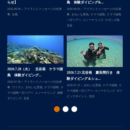
足な一日を過ごして頂けて本当によかったです
らせ】
島 体験ダイビング&...
ュ
・
,
ケ
2026.08.06
アイランドメッセージの出来
2026.08.03
アイランドメッセージの出来
202
・
ダイ
事
,
台風
事
,
きれいな景色
,
ケラマ諸島
,
ケラマ諸島
マ
また来年も社員旅行で沖縄へいらっしゃる際は是非ご利用
一日ツアー
,
スノーケリング
,
ナガンヌ島
,
ン
くださいね！！
北谷
グ
ありがとうございました
・
・
...
2026.7.28（火） 北谷発 ケラマ諸
2
2026.7.23 北谷発 慶良間行き 体
マ諸
島 体験ダイビング...
島
験ダイビング＆シュ...
2026.07.30
アイランドメッセージの出来
202
Follow on Instagram
2026.07.23
きれいな景色
,
ケラマ諸島
,
ケ
来
事
,
ウミウシ
,
きれいな景色
,
ケラマ諸島
,
ケ
事
ラマ諸島一日ツアー
,
スノーケリング
,
ダイ
,
ケ
ラマ諸島一日ツアー
,
スノーケリング
,
体験
ラ
ビングポイント
,
北谷
ダイビング
,
北谷
ト