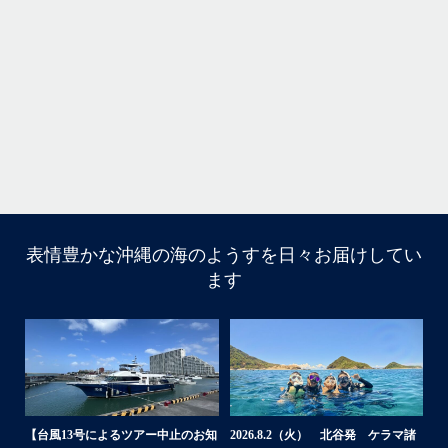
本当によかったです
・
立公
・
ま
グ
また来年も社員旅行で沖縄へいらっしゃる際は是非ご利用ください
ね！！
ありがとうございました
ウ
・
・
...
6月 28
・
・
表情豊かな沖縄の海のようすを日々お届けしてい
はいさい
ます
アイランドメッセージです
・
最近は、連日クルーザーチャーターのご利用が続いていて
梅雨明け後のパーフェクトな海でバナナボートに船上
BBQ、シュノーケリングとお楽しみ頂いております
・
・
何ヶ月も前からやり取りさせて頂き温めていたご予約でし
たので、お天気とコンディションに恵まれて、皆さん大満
体
【台風13号によるツアー中止のお知
2026.8.2（火） 北谷発 ケラマ諸
2