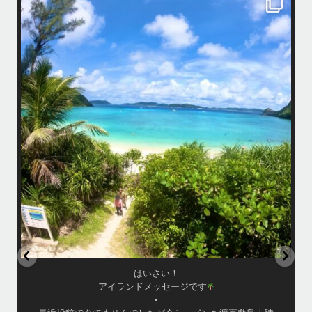
はいさい！
アイランドメッセージです
•
最近投稿できてませんでしたが今シーズンも渡嘉敷島上陸ツアーとケラ
マ体験ダイビング&シュノーケル班に分かれて毎日海へ行っております
い
•
海が穏やかな日がずーっと続いていてボートダイビングには最高のコン
ディションです！
昔よく潜りに来て下さっていたリピーターさんの子供が10才になったの
で一緒にダイビングデビュー…なんて嬉しいシチュエーションもあり、
毎日色々なお客様と楽しくご一緒させて頂いてます
•
立公
渡嘉敷島の方も夏には珍しい北風つづきのおかげでビーチが穏やか
グ
...
8月 14
はいさい！
アイランドメッセージです
•