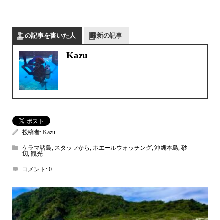
この記事を書いた人
最新の記事
Kazu
投稿者:
Kazu
ケラマ諸島
,
スタッフから
,
ホエールウォッチング
,
沖縄本島
,
砂
辺
,
観光
コメント:
0