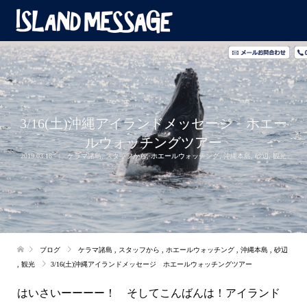
3/16(土)沖縄アイランドメッセージ ホエー
ルウォッチングツアー
2019.03.16
ケラマ諸島
,
スタッフから
,
ホエールウォッチング
,
沖縄本島
,
砂辺
,
観光
ブログ
ケラマ諸島
,
スタッフから
,
ホエールウォッチング
,
沖縄本島
,
砂辺
,
観光
3/16(土)沖縄アイランドメッセージ ホエールウォッチングツアー
はいさいーーーー！ そしてこんばんは！アイランド