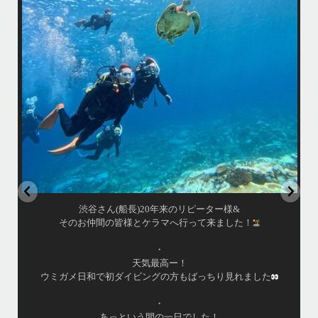
きま
・
海
あっという間の一日でした！
また一緒に潜りましょう
昔
ありがとうございました
で
＊＊＊
アイランドメッセージは北谷町の浜川漁港を拠点に、中部発着の国立公
渡
園指定の慶良間諸島(#ケラマ)の日帰り#ダイビング・#スノーケリング
ツアーを開催しているマリンショップです
女性インストラスターも常勤です
...
10月 17
渋谷さん(船長)20年来のリピーター様&
そのお仲間の皆様とケラマへ行って来ました！
・
天気最高ー！
ウミガメ日和で初ダイビングの方もばっちり見れました
・
あっという間の一日でした！