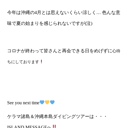
今年は沖縄の
4
月とは思えないくらい涼しく
…
色んな意
味で夏の始まりを感じられないですが
(
泣
)
コロナが終わって皆さんと再会できる日をめげずに
心待
ちにしております
See you next time
ケラマ諸島＆沖縄本島ダイビングツアーは・・・
ISLAND MESSAGEへ