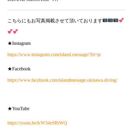
こちらにもお写真掲載させて頂いております
★Instagram
https://www.instagram.com/island.message/?hl=ja
★Facebook
https://www.facebook.com/islandmessage.okinawa.diving/
★YouTube
https://youtu.be/lcW34eSRtWQ