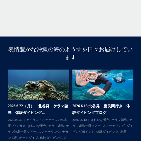
表情豊かな沖縄の海のようすを日々お届けしてい
10月前半クルーザーチャーター
ます
たくさんのご利用本当にありがとうございました
・
BBQにジェットスキー、バナナボート、SUP、パラセーリ
ングなどなど…勇海号を拠点に色々お楽しみ頂きました
よ〜
・
海も荒れずにいい天気の中開催できたので何よりです
また来年もリピートして頂けたら嬉しいです
・
諸
2026.6.22（月） 北谷発 ケラマ諸
2026.6.18 北谷発 慶良間行き 体
【
島 体験ダイビング...
験ダイビングブログ
ら
＊＊＊
来
2026.06.30
アイランドメッセージの出来
2026.06.18
きれいな景色
,
ケラマ諸島
,
ケ
202
アイランドメッセージは北谷町の浜川漁港を拠点に、中部
島
事
,
ウミガメ
,
きれいな景色
,
ケラマ諸島
,
ケ
ラマ諸島一日ツアー
,
スノーケリング
,
ダイ
事
発着の国立公園指定の慶良間諸島(#ケラマ)の日帰り#ダイビ
イ
ラマ諸島一日ツアー
,
スノーケリング
,
ナガ
ビングポイント
,
体験ダイビング
,
北谷
ング・#スノーケリング ツアーを開催しているマリンショッ
ンヌ島
,
ボートダイブ
,
体験ダイビング
,
北
...
゙
プです