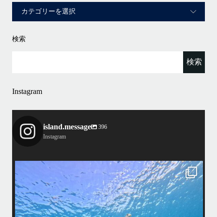
検索
Instagram
island.message
396
Instagram
island.message
渋谷さん(船長)20年来のリピーター様&
そのお仲間の皆様とケラマへ行って来ました！
・
最
天気最高ー！
マ
ウミガメ日和で初ダイビングの方もばっちり見れました