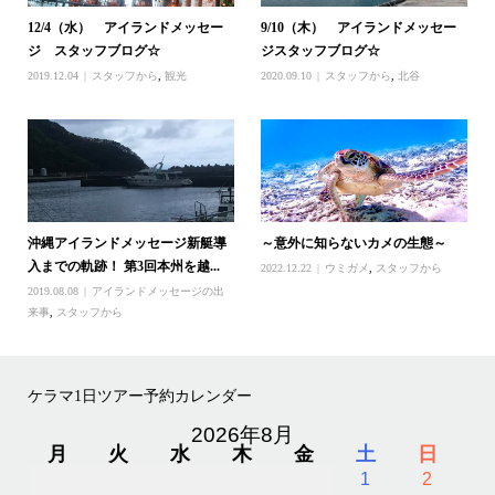
12/4（水） アイランドメッセー
9/10（木） アイランドメッセー
ジ スタッフブログ☆
ジスタッフブログ☆
2019.12.04
スタッフから
,
観光
2020.09.10
スタッフから
,
北谷
沖縄アイランドメッセージ新艇導
～意外に知らないカメの生態～
入までの軌跡！ 第3回本州を越...
2022.12.22
ウミガメ
,
スタッフから
2019.08.08
アイランドメッセージの出
来事
,
スタッフから
ケラマ1日ツアー予約カレンダー
2026年8月
月
火
水
木
金
土
日
1
2