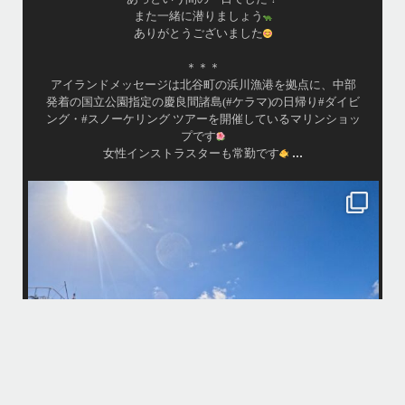
また一緒に潜りましょう
ありがとうございました
＊＊＊
アイランドメッセージは北谷町の浜川漁港を拠点に、中部
発着の国立公園指定の慶良間諸島(#ケラマ)の日帰り#ダイビ
ング・#スノーケリング ツアーを開催しているマリンショッ
プです
...
女性インストラスターも常勤です
island.message
10月前半クルーザーチャーター
たくさんのご利用本当にありがとうございました
・
最
BBQにジェットスキー、バナナボート、SUP、パラセーリングなどな
パ
ど…勇海号を拠点に色々お楽しみ頂きましたよ〜
・
海も荒れずにいい天気の中開催できたので何よりです
また来年もリピートして頂けたら嬉しいです
何
・
気
＊＊＊
アイランドメッセージは北谷町の浜川漁港を拠点に、中部発着の国立公
園指定の慶良間諸島(#ケラマ)の日帰り#ダイビング・#スノーケリング
ツアーを開催しているマリンショップです
...
10月 14
立公
グ