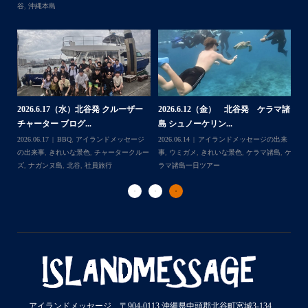
谷
,
沖縄本島
ッ
ー
2
2026.6.17（水）北谷発 クルーザー
2026.6.12（金） 北谷発 ケラマ諸
島
チャーター ブログ...
島 シュノーケリン...
ジ
202
Follow on Instagram
日ツ
2026.06.17
BBQ
,
アイランドメッセージ
2026.06.14
アイランドメッセージの出来
事
ー
の出来事
,
きれいな景色
,
チャータークルー
事
,
ウミガメ
,
きれいな景色
,
ケラマ諸島
,
ケ
ラ
ズ
,
ナガンヌ島
,
北谷
,
社員旅行
ラマ諸島一日ツアー
ダ
アイランドメッセージ 〒904-0113 沖縄県中頭郡北谷町宮城3-134