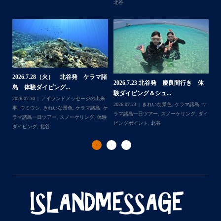
グ
,
北谷
,
海の生き物
ブ
,
北谷
,
沖縄本
ありがとうございました
・
・
...
2026.7.1（水） 北谷発 ケラマ諸
2026.6.29
.7.23 北谷発 慶良間行き 体
島 体験ダイビング&...
チャーター ブログ
ング＆シュ...
2026.07.06
アイランドメッセージの出来
2026.07.03
BBQ
Follow on Instagram
3
きれいな景色
,
ケラマ諸島
,
ケ
事
,
ウミガメ
,
きれいな景色
,
ケラマ諸島
,
ケ
の出来事
,
きれい
一日ツアー
,
スノーケリング
,
ダイ
ラマ諸島一日ツアー
,
スノーケリング
,
ボー
アー
,
スノーケリ
イント
,
北谷
トダイブ
,
体験ダイビング
,
北谷
,
沖縄本島
ズ
,
沖縄本島
,
社