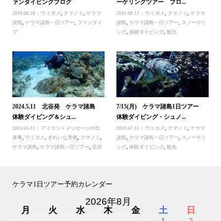
ァンダイビングブログ
ーケリングツアー ブロ...
2019.08.28
ウミガメ
,
クマノミ
,
ケラマ
2019.08.13
ウミガメ
,
クマノミ
,
ケラマ
諸島
,
ケラマ諸島一日ツアー
,
ファンダイ
諸島
,
ケラマ諸島一日ツアー
,
スノーケリ
ブ
ング
,
体験ダイビング
,
観光
2024.5.11 北谷発 ケラマ諸島
7/15(月) ケラマ諸島1日ツアー
体験ダイビング＆シュ...
体験ダイビング・シュノ...
2024.05.11
アイランドメッセージの出
2019.07.15
ウミガメ
,
クマノミ
,
ケラマ
来事
,
ウミガメ
,
きれいな景色
,
クマノミ
,
諸島
,
ケラマ諸島一日ツアー
,
スノーケリ
ケラマ諸島
,
ケラマ諸島一日ツアー
,
北谷
ング
,
体験ダイビング
,
観光
ケラマ1日ツアー予約カレンダー
2026年8月
月
火
水
木
金
土
日