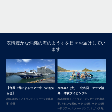
・
・
...
6月 28
・
・
表情豊かな沖縄の海のようすを日々お届けしてい
はいさい
ます
アイランドメッセージです
・
最近は、連日クルーザーチャーターのご利用が続いていて
梅雨明け後のパーフェクトな海でバナナボートに船上
BBQ、シュノーケリングとお楽しみ頂いております
・
・
何ヶ月も前からやり取りさせて頂き温めていたご予約でし
たので、お天気とコンディションに恵まれて、皆さん大満
.8.2（火） 北谷発 ケラマ諸
2026.7.18 北谷発 慶良間行き シ
2026.7.6
足な一日を過ごして頂けて本当によかったです
ダイビング&...
ュノーケル＆ダイビ...
島 ３ダイブ体験
・
3
アイランドメッセージの出来
2026.07.19
ウミガメ
,
きれいな景色
,
ケラ
2026.07.08
アイ
・
いな景色
,
ケラマ諸島
,
ケラマ諸島
マ諸島
,
ケラマ諸島一日ツアー
,
スノーケリ
事
,
きれいな景色
また来年も社員旅行で沖縄へいらっしゃる際は是非ご利用
ー
,
スノーケリング
,
ナガンヌ島
,
ング
,
ダイビングポイント
,
体験ダイビン
一日ツアー
,
スノ
くださいね！！