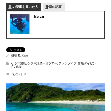
この記事を書いた人
最新の記事
Kazu
投稿者:
Kazu
ケラマ諸島
,
ケラマ諸島一日ツアー
,
ファンダイブ
,
体験ダイビン
グ
,
観光
コメント:
0