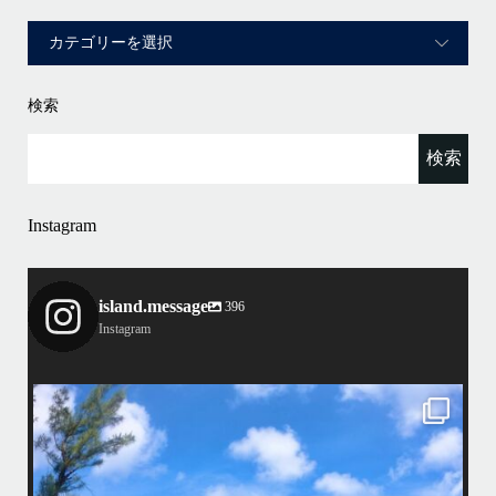
検索
Instagram
island.message
396
Instagram
island.message
はいさい！
アイランドメッセージです
•
最近投稿できてませんでしたが今シーズンも渡嘉敷島上陸ツアーとケラ
マ体験ダイビング&シュノーケル班に分かれて毎日海へ行っております