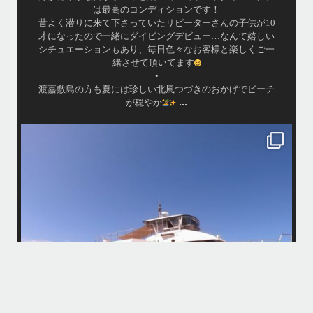
は最高のコンディションです！
昔よく潜りに来て下さっていたリピーターさんの子供が10
才になったので一緒にダイビングデビュー…なんて嬉しい
シチュエーションもあり、毎日色々なお客様と楽しくご一
緒させて頂いてます
•
渡嘉敷島の方も夏には珍しい北風つづきのおかげでビーチ
...
が穏やか
island.message
・
・
はいさい
アイランドメッセージです
・
最近は、連日クルーザーチャーターのご利用が続いていて梅雨明け後の
どな
パーフェクトな海でバナナボートに船上BBQ、シュノーケリングとお楽
しみ頂いております
・
・
何ヶ月も前からやり取りさせて頂き温めていたご予約でしたので、お天
「
気とコンディションに恵まれて、皆さん大満足な一日を過ごして頂けて
本当によかったです
・
立公
・
ま
グ
また来年も社員旅行で沖縄へいらっしゃる際は是非ご利用ください
ね！！
ありがとうございました
ウ