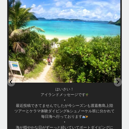
い
•
海が穏やかな日がずーっと続いていてボートダイビングには最高のコン
ディションです！
昔よく潜りに来て下さっていたリピーターさんの子供が10才になったの
で一緒にダイビングデビュー…なんて嬉しいシチュエーションもあり、
毎日色々なお客様と楽しくご一緒させて頂いてます
•
立公
渡嘉敷島の方も夏には珍しい北風つづきのおかげでビーチが穏やか
グ
...
8月 14
はいさい！
アイランドメッセージです
•
最近投稿できてませんでしたが今シーズンも渡嘉敷島上陸
ツアーとケラマ体験ダイビング&シュノーケル班に分かれて
毎日海へ行っております
•
海が穏やかな日がずーっと続いていてボートダイビングに