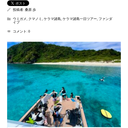
投稿者:
桑原 歩
ウミガメ
,
クマノミ
,
ケラマ諸島
,
ケラマ諸島一日ツアー
,
ファンダ
イブ
コメント:
0