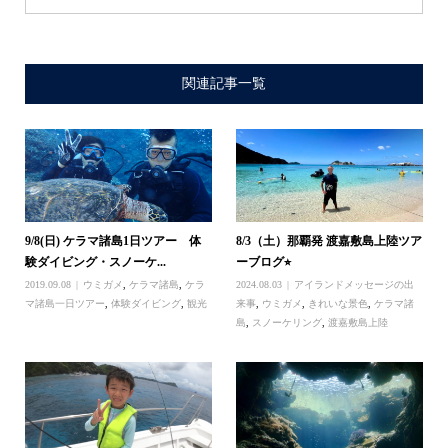
関連記事一覧
9/8(日) ケラマ諸島1日ツアー 体
8/3（土）那覇発 渡嘉敷島上陸ツア
験ダイビング・スノーケ...
ーブログ⭐︎
2019.09.08
ウミガメ
,
ケラマ諸島
,
ケラ
2024.08.03
アイランドメッセージの出
マ諸島一日ツアー
,
体験ダイビング
,
観光
来事
,
ウミガメ
,
きれいな景色
,
ケラマ諸
島
,
スノーケリング
,
渡嘉敷島上陸