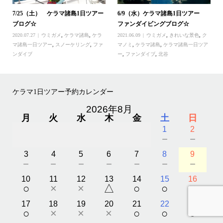
7/25（土） ケラマ諸島1日ツアー
6/9（水）ケラマ諸島1日ツアー
ブログ☆
ファンダイビングブログ☆
2020.07.27
ウミガメ
,
ケラマ諸島
,
ケラ
2021.06.09
ウミガメ
,
きれいな景色
,
ク
マ諸島一日ツアー
,
スノーケリング
,
ファ
マノミ
,
ケラマ諸島
,
ケラマ諸島一日ツア
ンダイブ
ー
,
ファンダイブ
,
北谷
ケラマ1日ツアー予約カレンダー
2026年8月
月
火
水
木
金
土
日
1
2
－
－
3
4
5
6
7
8
9
－
－
－
－
－
－
－
10
11
12
13
14
15
16
○
×
×
△
○
○
×
17
18
19
20
21
22
23
○
×
×
×
○
○
○