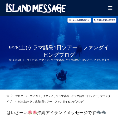
9/28(土)ケラマ諸島1日ツアー ファンダイ
ビングブログ
2019.09.28
ウミガメ
,
クマノミ
,
ケラマ諸島
,
ケラマ諸島一日ツアー
,
ファンダイブ
ブログ
ウミガメ
,
クマノミ
,
ケラマ諸島
,
ケラマ諸島一日ツアー
,
ファンダ
イブ
9/28(土)ケラマ諸島1日ツアー ファンダイビングブログ
はいさーい
沖縄アイランドメッセージです