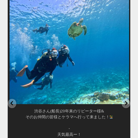
アイランドメッセージです
•
最近投稿できてませんでしたが今シーズンも渡嘉敷島上陸ツアーとケラ
マ体験ダイビング&シュノーケル班に分かれて毎日海へ行っております
い
•
海が穏やかな日がずーっと続いていてボートダイビングには最高のコン
ディションです！
昔よく潜りに来て下さっていたリピーターさんの子供が10才になったの
で一緒にダイビングデビュー…なんて嬉しいシチュエーションもあり、
毎日色々なお客様と楽しくご一緒させて頂いてます
•
立公
渡嘉敷島の方も夏には珍しい北風つづきのおかげでビーチが穏やか
グ
...
8月 14
はいさい！
アイランドメッセージです
•
最近投稿できてませんでしたが今シーズンも渡嘉敷島上陸
ツアーとケラマ体験ダイビング&シュノーケル班に分かれて