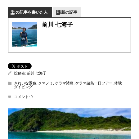
この記事を書いた人
最新の記事
前川 七海子
投稿者:
前川 七海子
きれいな景色
,
クマノミ
,
ケラマ諸島
,
ケラマ諸島一日ツアー
,
体験
ダイビング
コメント:
0