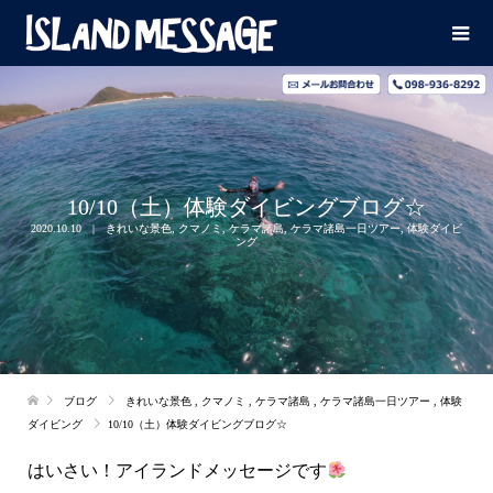
10/10（土）体験ダイビングブログ☆
2020.10.10
きれいな景色
,
クマノミ
,
ケラマ諸島
,
ケラマ諸島一日ツアー
,
体験ダイビ
ング
ブログ
きれいな景色
,
クマノミ
,
ケラマ諸島
,
ケラマ諸島一日ツアー
,
体験
ダイビング
10/10（土）体験ダイビングブログ☆
はいさい！アイランドメッセージです