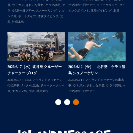
・
ダイ
事
,
台風
事
,
きれいな景色
,
ケラマ諸島
,
ケラマ諸島
マ
また来年も社員旅行で沖縄へいらっしゃる際は是非ご利用
一日ツアー
,
スノーケリング
,
ナガンヌ島
,
ン
くださいね！！
北谷
グ
ありがとうございました
・
・
...
2026.7.28（火） 北谷発 ケラマ諸
2
2026.7.23 北谷発 慶良間行き 体
マ諸
島 体験ダイビング...
島
験ダイビング＆シュ...
2026.07.30
アイランドメッセージの出来
202
Follow on Instagram
2026.07.23
きれいな景色
,
ケラマ諸島
,
ケ
来
事
,
ウミウシ
,
きれいな景色
,
ケラマ諸島
,
ケ
事
ラマ諸島一日ツアー
,
スノーケリング
,
ダイ
,
ケ
ラマ諸島一日ツアー
,
スノーケリング
,
体験
ラ
ビングポイント
,
北谷
ダイビング
,
北谷
ト