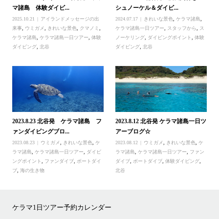
マ諸島 体験ダイビ...
シュノーケル＆ダイビ...
2025.10.21
アイランドメッセージの出
2024.07.17
きれいな景色
,
ケラマ諸島
,
来事
,
ウミガメ
,
きれいな景色
,
クマノミ
,
ケラマ諸島一日ツアー
,
スタッフから
,
ス
ケラマ諸島
,
ケラマ諸島一日ツアー
,
体験
ノーケリング
,
ダイビングポイント
,
体験
ダイビング
,
北谷
ダイビング
,
北谷
2023.8.23 北谷発 ケラマ諸島 フ
2023.8.12 北谷発 ケラマ諸島一日ツ
ァンダイビングブロ...
アーブログ☆
2023.08.23
ウミガメ
,
きれいな景色
,
ケ
2023.08.12
ウミガメ
,
きれいな景色
,
ケ
ラマ諸島
,
ケラマ諸島一日ツアー
,
ダイビ
ラマ諸島
,
ケラマ諸島一日ツアー
,
ファン
ングポイント
,
ファンダイブ
,
ボートダイ
ダイブ
,
ボートダイブ
,
体験ダイビング
,
ブ
,
海の生き物
北谷
ケラマ1日ツアー予約カレンダー