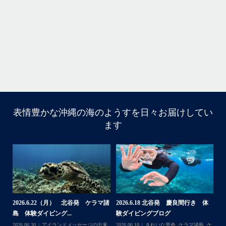
・
ま
グ
また来年も社員旅行で沖縄へいらっしゃる際は是非ご利用ください
ね！！
ありがとうございました
ウ
・
・
...
6月 28
・
・
表情豊かな沖縄の海のようすを日々お届けしてい
はいさい
ます
アイランドメッセージです
・
最近は、連日クルーザーチャーターのご利用が続いていて
梅雨明け後のパーフェクトな海でバナナボートに船上
BBQ、シュノーケリングとお楽しみ頂いております
・
・
何ヶ月も前からやり取りさせて頂き温めていたご予約でし
たので、お天気とコンディションに恵まれて、皆さん大満
体
【台風13号によるツアー中止のお知
2026.8.2（火） 北谷発 ケラマ諸
2
足な一日を過ごして頂けて本当によかったです
らせ】
島 体験ダイビング&...
ュ
・
,
ケ
2026.08.06
アイランドメッセージの出来
2026.08.03
アイランドメッセージの出来
202