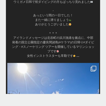
毎日海へ行っております
•
海が穏やかな日がずーっと続いていてボートダイビングに
は最高のコンディションです！
昔よく潜りに来て下さっていたリピーターさんの子供が10
才になったので一緒にダイビングデビュー…なんて嬉しい
シチュエーションもあり、毎日色々なお客様と楽しくご一
緒させて頂いてます
•
渡嘉敷島の方も夏には珍しい北風つづきのおかげでビーチ
...
が穏やか
island.message
・
・
はいさい
アイランドメッセージです
・
最近は、連日クルーザーチャーターのご利用が続いていて梅雨明け後の
どな
パーフェクトな海でバナナボートに船上BBQ、シュノーケリングとお楽
しみ頂いております
・
・
何ヶ月も前からやり取りさせて頂き温めていたご予約でしたので、お天
「
気とコンディションに恵まれて、皆さん大満足な一日を過ごして頂けて
本当によかったです
・
立公