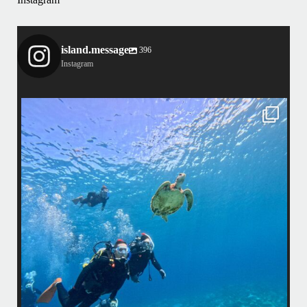
island.message
396
Instagram
island.message
渋谷さん(船長)20年来のリピーター様&
そのお仲間の皆様とケラマへ行って来ました！
・
最
天気最高ー！
マ
ウミガメ日和で初ダイビングの方もばっちり見れました
きま
・
海
あっという間の一日でした！
また一緒に潜りましょう
昔
ありがとうございました
で
＊＊＊
アイランドメッセージは北谷町の浜川漁港を拠点に、中部発着の国立公
渡
園指定の慶良間諸島(#ケラマ)の日帰り#ダイビング・#スノーケリング
ツアーを開催しているマリンショップです
女性インストラスターも常勤です
...
10月 17