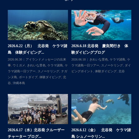
・
BBQにジェットスキー、バナナボート、SUP、パラセーリ
ングなどなど…勇海号を拠点に色々お楽しみ頂きました
よ〜
・
海も荒れずにいい天気の中開催できたので何よりです
また来年もリピートして頂けたら嬉しいです
・
体
【台風13号によるツアー中止のお知
2026.8.2（火） 北谷発 ケラマ諸
2
らせ】
島 体験ダイビング&...
ュ
＊＊＊
,
ケ
2026.08.06
アイランドメッセージの出来
2026.08.03
アイランドメッセージの出来
202
アイランドメッセージは北谷町の浜川漁港を拠点に、中部
ダイ
事
,
台風
事
,
きれいな景色
,
ケラマ諸島
,
ケラマ諸島
マ
発着の国立公園指定の慶良間諸島(#ケラマ)の日帰り#ダイビ
一日ツアー
,
スノーケリング
,
ナガンヌ島
,
ン
ング・#スノーケリング ツアーを開催しているマリンショッ
北谷
グ
...
゙
プです
ッ
2026.7.28（火） 北谷発 ケラマ諸
2
2026.7.23 北谷発 慶良間行き 体
マ諸
島 体験ダイビング...
島
験ダイビング＆シュ...
2026.07.30
アイランドメッセージの出来
202