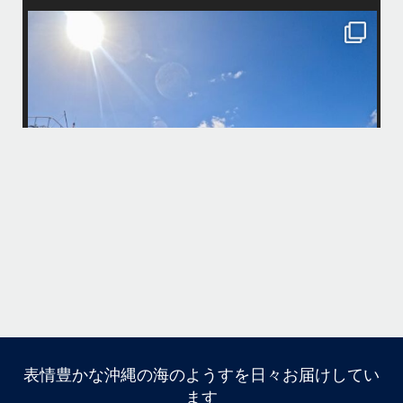
island.message
10月前半クルーザーチャーター
たくさんのご利用本当にありがとうございました
・
最
BBQにジェットスキー、バナナボート、SUP、パラセーリングなどな
パ
ど…勇海号を拠点に色々お楽しみ頂きましたよ〜
・
海も荒れずにいい天気の中開催できたので何よりです
また来年もリピートして頂けたら嬉しいです
何
・
気
＊＊＊
アイランドメッセージは北谷町の浜川漁港を拠点に、中部発着の国立公
園指定の慶良間諸島(#ケラマ)の日帰り#ダイビング・#スノーケリング
ツアーを開催しているマリンショップです
...
10月 14
立公
グ
表情豊かな沖縄の海のようすを日々お届けしてい
10月前半クルーザーチャーター
ます
たくさんのご利用本当にありがとうございました