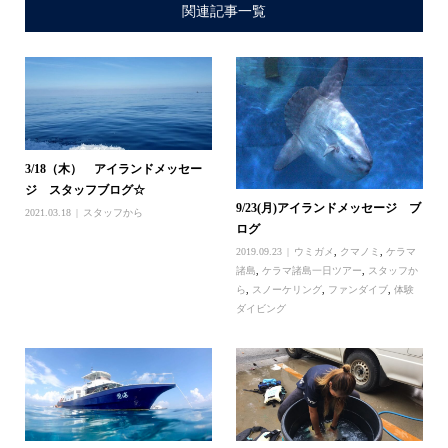
関連記事一覧
3/18（木） アイランドメッセー
ジ スタッフブログ☆
9/23(月)アイランドメッセージ ブ
2021.03.18
スタッフから
ログ
2019.09.23
ウミガメ
,
クマノミ
,
ケラマ
諸島
,
ケラマ諸島一日ツアー
,
スタッフか
ら
,
スノーケリング
,
ファンダイブ
,
体験
ダイビング