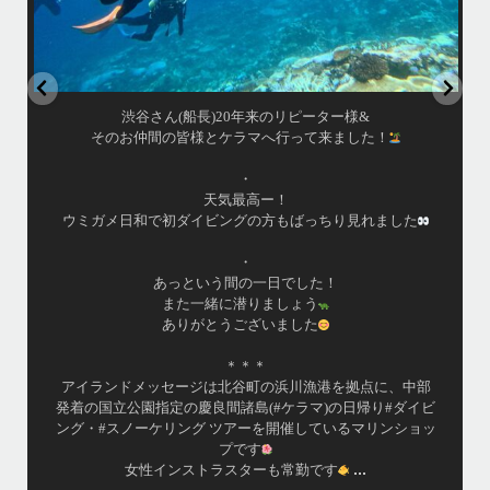
渋谷さん(船長)20年来のリピーター様&
そのお仲間の皆様とケラマへ行って来ました！
・
天気最高ー！
ウミガメ日和で初ダイビングの方もばっちり見れました
・
あっという間の一日でした！
また一緒に潜りましょう
ありがとうございました
＊＊＊
アイランドメッセージは北谷町の浜川漁港を拠点に、中部
発着の国立公園指定の慶良間諸島(#ケラマ)の日帰り#ダイビ
ング・#スノーケリング ツアーを開催しているマリンショッ
プです
...
女性インストラスターも常勤です