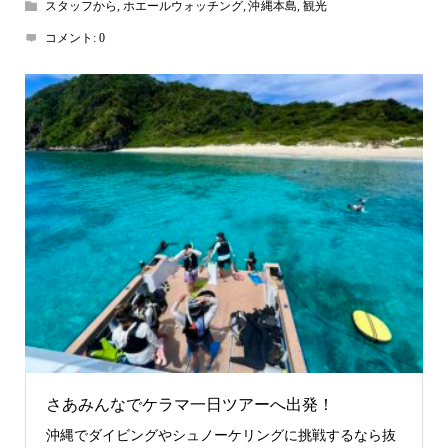
スタッフから
,
ホエールウォッチング
,
沖縄本島
,
観光
コメント:
0
さあみんなでケラマ一日ツアーへ出発！
沖縄でダイビングやシュノーケリングに挑戦するなら抜