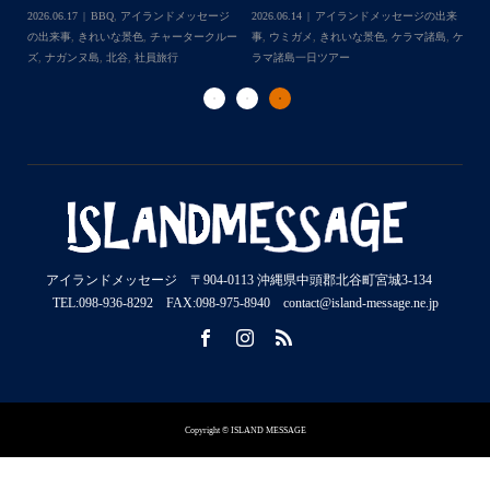
Follow on Instagram
2026.07.23
きれいな景色
,
ケラマ諸島
,
ケ
来
事
,
ウミウシ
,
きれいな景色
,
ケラマ諸島
,
ケ
事
ラマ諸島一日ツアー
,
スノーケリング
,
ダイ
,
ケ
ラマ諸島一日ツアー
,
スノーケリング
,
体験
ラ
ビングポイント
,
北谷
ダイビング
,
北谷
ト
アイランドメッセージ 〒904-0113 沖縄県中頭郡北谷町宮城3-134
TEL:098-936-8292 FAX:098-975-8940 contact@island-message.ne.jp
Copyright © ISLAND MESSAGE