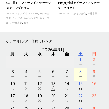
5/3（日） アイランドメッセージ
4/19(金)沖縄アイランドメッセー
スタッフブログ☆
ジ ブログ☆
2020.05.03
アイランドメッセージの出
2019.04.19
スタッフから
,
沖縄本島
来事
,
ウミガメ
,
きれいな景色
,
スタッフ
から
,
沖縄本島
,
観光
ケラマ1日ツアー予約カレンダー
2026年8月
月
火
水
木
金
土
日
1
2
－
－
3
4
5
6
7
8
9
－
－
－
－
－
－
×
10
11
12
13
14
15
16
○
×
×
△
○
○
×
17
18
19
20
21
22
23
○
×
×
×
○
○
○
24
25
26
27
28
29
30