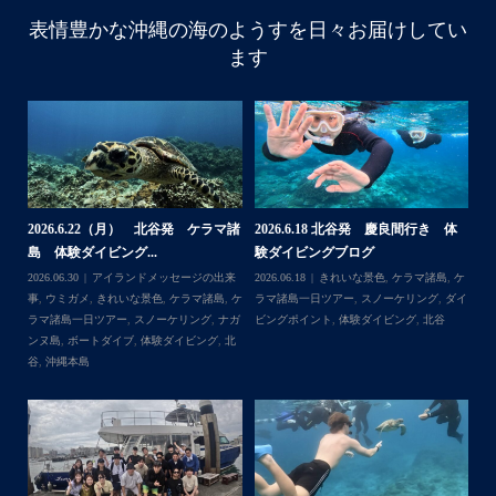
・
表情豊かな沖縄の海のようすを日々お届けしてい
はいさい
ます
アイランドメッセージです
・
リ
最近は、連日クルーザーチャーターのご利用が続いていて
梅雨明け後のパーフェクトな海でバナナボートに船上
BBQ、シュノーケリングとお楽しみ頂いております
・
・
何ヶ月も前からやり取りさせて頂き温めていたご予約でし
たので、お天気とコンディションに恵まれて、皆さん大満
体
【台風13号によるツアー中止のお知
2026.8.2（火） 北谷発 ケラマ諸
2
足な一日を過ごして頂けて本当によかったです
らせ】
島 体験ダイビング&...
ュ
・
,
ケ
2026.08.06
アイランドメッセージの出来
2026.08.03
アイランドメッセージの出来
202
部
・
ダイ
事
,
台風
事
,
きれいな景色
,
ケラマ諸島
,
ケラマ諸島
マ
゙
また来年も社員旅行で沖縄へいらっしゃる際は是非ご利用
一日ツアー
,
スノーケリング
,
ナガンヌ島
,
ン
ッ
くださいね！！
北谷
グ
ありがとうございました
・
・
...