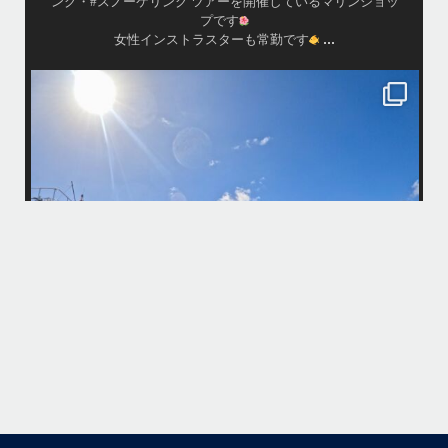
...
ッ
が穏やか
island.message
・
・
はいさい
アイランドメッセージです
・
最近は、連日クルーザーチャーターのご利用が続いていて梅雨明け後の
どな
パーフェクトな海でバナナボートに船上BBQ、シュノーケリングとお楽
しみ頂いております
・
・
何ヶ月も前からやり取りさせて頂き温めていたご予約でしたので、お天
気とコンディションに恵まれて、皆さん大満足な一日を過ごして頂けて
本当によかったです
・
国立公
・
ング
また来年も社員旅行で沖縄へいらっしゃる際は是非ご利用ください
ね！！
ありがとうございました
・
・
...
6月 28
・