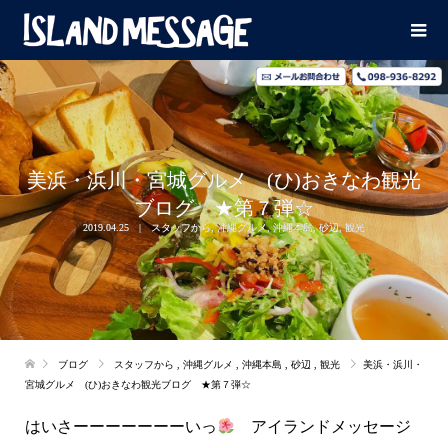
美浜・浜川・宮城グルメ (ひ)おきなわ観光
ブログ ★第７弾☆
2019.04.25
スタッフから
,
沖縄グルメ
,
沖縄本島
,
砂辺
,
観光
ブログ
スタッフから
,
沖縄グルメ
,
沖縄本島
,
砂辺
,
観光
美浜・浜川・
宮城グルメ (ひ)おきなわ観光ブログ ★第７弾☆
はいさーーーーーーーいっ
アイランドメッセージ