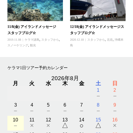
11/8(金) アイランドメッセージ
12/18(金) アイランドメッセージス
スタッフブログ☆
タッフブログ☆
2019.11.08
ケラマ諸島
,
スタッフから
,
2020.12.18
スタッフから
,
北谷
,
沖縄本
スノーケリング
,
観光
島
ケラマ1日ツアー予約カレンダー
2026年8月
月
火
水
木
金
土
日
1
2
－
－
3
4
5
6
7
8
9
－
－
－
－
－
－
－
10
11
12
13
14
15
16
－
×
×
△
○
△
×