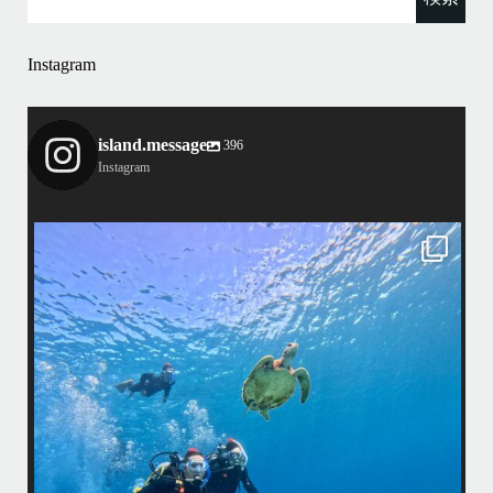
Instagram
island.message
396
Instagram
island.message
はいさい！
アイランドメッセージです
•
最近投稿できてませんでしたが今シーズンも渡嘉敷島上陸ツアーとケラ
マ体験ダイビング&シュノーケル班に分かれて毎日海へ行っております
•
海が穏やかな日がずーっと続いていてボートダイビングには最高のコン
ディションです！
昔よく潜りに来て下さっていたリピーターさんの子供が10才になったの
で一緒にダイビングデビュー…なんて嬉しいシチュエーションもあり、
毎日色々なお客様と楽しくご一緒させて頂いてます
•
国立公
渡嘉敷島の方も夏には珍しい北風つづきのおかげでビーチが穏やか
ング
...
8月 14