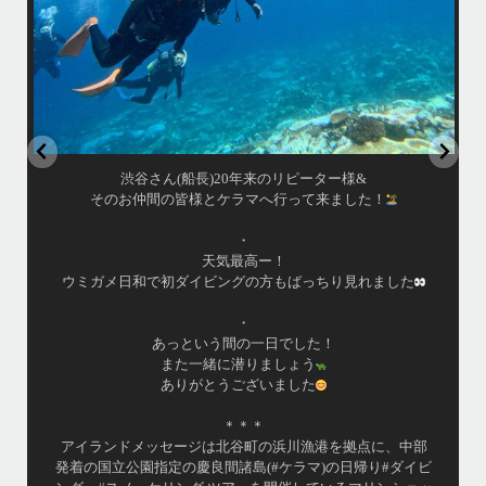
はいさい！
アイランドメッセージです
•
最近投稿できてませんでしたが今シーズンも渡嘉敷島上陸
ツアーとケラマ体験ダイビング&シュノーケル班に分かれて
毎日海へ行っております
•
海が穏やかな日がずーっと続いていてボートダイビングに
は最高のコンディションです！
昔よく潜りに来て下さっていたリピーターさんの子供が10
才になったので一緒にダイビングデビュー…なんて嬉しい
シチュエーションもあり、毎日色々なお客様と楽しくご一
緒させて頂いてます
部
•
゙
渡嘉敷島の方も夏には珍しい北風つづきのおかげでビーチ