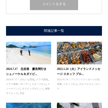
関連記事一覧
2024.7.17 北谷発 慶良間行き
2022.1.24（火）アイランドメッセ
シュノーケル＆ダイビ...
ージ スタッフ ブロ...
2024.07.17
きれいな景色
,
ケラマ諸島
,
2023.01.24
アイランドメッセージの出
ケラマ諸島一日ツアー
,
スタッフから
,
ス
来事
,
スタッフから
,
ホエールウォッチン
ノーケリング
,
ダイビングポイント
,
体験
グ
ダイビング
,
北谷