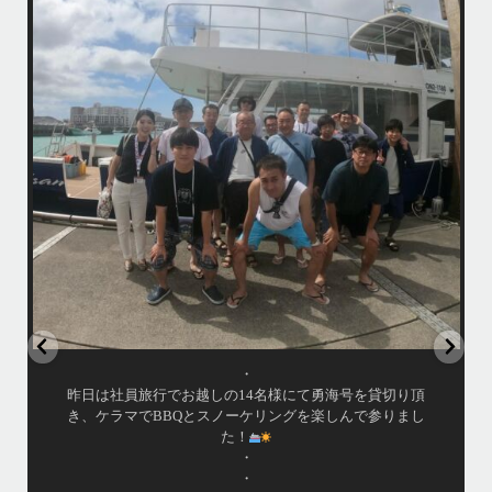
アイランドメッセージとしてのホエールウォッチングツアーは3/31で終
了しておりますが、提携の旅行会社さんのチャーターでラストウォッチ
先
ごし
ングへ
・
この時期になるとやはりクジラが少ないですが有難い事にダイビング船
から情報を頂き無事に親子クジラを観察する事ができました
ア
•
小雨降りしきる中でしたが海は凪で、産まれて間も無い子クジラと母ク
ジラが寄り添って泳ぐ光景は神秘的でしたよ〜
•
...
ウ
4月 7
4/7（日）今シーズン最後のホエールウォッチングツアーへ
行って来ました
•
アイランドメッセージとしてのホエールウォッチングツア
ーは3/31で終了しておりますが、提携の旅行会社さんのチ
ャーターでラストウォッチングへ
・