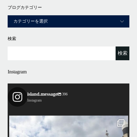
ブログカテゴリー
検索
Instagram
island.message
396
Instagram
island.message
4/7（日）今シーズン最後のホエールウォッチングツアーへ行って来まし
マで
た
•