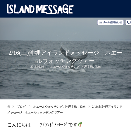
2/16(土)沖縄アイランドメッセージ ホエー
ルウォッチングツアー
2019.02.16
ホエールウォッチング
,
沖縄本島
,
観光
ブログ
ホエールウォッチング
,
沖縄本島
,
観光
2/16(土)沖縄アイランド
メッセージ ホエールウォッチングツアー
こんにちは！ ｱｲﾗﾝﾄﾞﾒｯｾｰｼﾞです