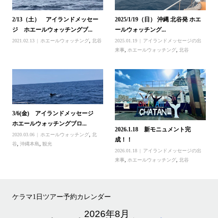
2/13（土） アイランドメッセー
2025/1/19（日） 沖縄 北谷発 ホエ
ジ ホエールウォッチングブ...
ールウォッチング...
2021.02.13
ホエールウォッチング
,
北谷
2025.01.19
アイランドメッセージの出
来事
,
ホエールウォッチング
,
北谷
3/6(金) アイランドメッセージ
ホエールウォッチングブロ...
2026.1.18 新モニュメント完
2020.03.06
ホエールウォッチング
,
北
成！！
谷
,
沖縄本島
,
観光
2026.01.18
アイランドメッセージの出
来事
,
ホエールウォッチング
,
北谷
ケラマ1日ツアー予約カレンダー
2026年8月