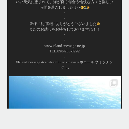
この時期になるとやはりクジラが少ないですが有難い事に
ダイビング船から情報を頂き無事に親子クジラを観察する
事ができました
•
小雨降りしきる中でしたが海は凪で、産まれて間も無い子
クジラと母クジラが寄り添って泳ぐ光景は神秘的でした
よ〜
...
•
island.message
はいさ〜い！
今年も青森高校の修学旅行～体験ダイビング～
1日目は呼吸の練習！！！
2日目は実際に泳いで遊んでみよう！
水中で呼吸ができる不思議な遊びはどうだっかな？！？！
タイミングがよかったチームはカメも見れてチョーラッキー
スポーツ科なので運動神経抜群
海況は荒れてましたが、2日間とも船出せたのは運がいいね！！
高校生でダイビングできるのは羨ましい！！！
なかなかできない経験
今回は海の世界にほんの少し足を入れただけなのでもっともっと知りた
今
くなったら是非ライセンス取得して遊びに来てね
...
12月 1
そう
多い