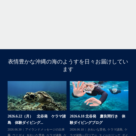
まし
きで
はいさ〜い！
今年も青森高校の修学旅行～体験ダイビング～
1日目は呼吸の練習！！！
2日目は実際に泳いで遊んでみよう！
表情豊かな沖縄の海のようすを日々お届けしてい
ます
水中で呼吸ができる不思議な遊びはどうだっかな？！？！
タイミングがよかったチームはカメも見れてチョーラッキ
ー
スポーツ科なので運動神経抜群
海況は荒れてましたが、2日間とも船出せたのは運がいい
ね！！
高校生でダイビングできるのは羨ましい！！！
なかなかできない経験
今回は海の世界にほんの少し足を入れただけなのでもっと
体
【台風13号によるツアー中止のお知
2026.8.2（火） 北谷発 ケラマ諸
2
もっと知りたくなったら是非ライセンス取得して遊びに来
らせ】
島 体験ダイビング&...
ュ
...
てね
,
ケ
2026.08.06
アイランドメッセージの出来
2026.08.03
アイランドメッセージの出来
202
ダイ
事
,
台風
事
,
きれいな景色
,
ケラマ諸島
,
ケラマ諸島
マ