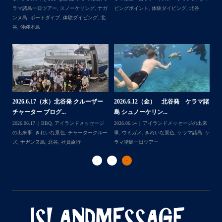
一日ツアー
,
スノーケリング
,
ナガンヌ島
,
ン
北谷
グ
2026.7.28（火） 北谷発 ケラマ諸
2
2026.7.23 北谷発 慶良間行き 体
マ諸
島 体験ダイビング...
島
験ダイビング＆シュ...
2026.07.30
アイランドメッセージの出来
202
Follow on Instagram
2026.07.23
きれいな景色
,
ケラマ諸島
,
ケ
来
事
,
ウミウシ
,
きれいな景色
,
ケラマ諸島
,
ケ
事
ラマ諸島一日ツアー
,
スノーケリング
,
ダイ
,
ケ
ラマ諸島一日ツアー
,
スノーケリング
,
体験
ラ
ビングポイント
,
北谷
ダイビング
,
北谷
ト