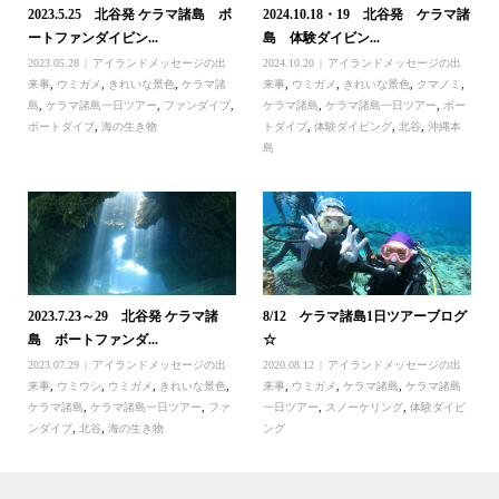
2023.5.25 北谷発 ケラマ諸島 ボ
2024.10.18・19 北谷発 ケラマ諸
ートファンダイビン...
島 体験ダイビン...
2023.05.28
アイランドメッセージの出
2024.10.20
アイランドメッセージの出
来事
,
ウミガメ
,
きれいな景色
,
ケラマ諸
来事
,
ウミガメ
,
きれいな景色
,
クマノミ
,
島
,
ケラマ諸島一日ツアー
,
ファンダイブ
,
ケラマ諸島
,
ケラマ諸島一日ツアー
,
ボー
ボートダイブ
,
海の生き物
トダイブ
,
体験ダイビング
,
北谷
,
沖縄本
島
2023.7.23～29 北谷発 ケラマ諸
8/12 ケラマ諸島1日ツアーブログ
島 ボートファンダ...
☆
2023.07.29
アイランドメッセージの出
2020.08.12
アイランドメッセージの出
来事
,
ウミウシ
,
ウミガメ
,
きれいな景色
,
来事
,
ウミガメ
,
ケラマ諸島
,
ケラマ諸島
ケラマ諸島
,
ケラマ諸島一日ツアー
,
ファ
一日ツアー
,
スノーケリング
,
体験ダイビ
ンダイブ
,
北谷
,
海の生き物
ング