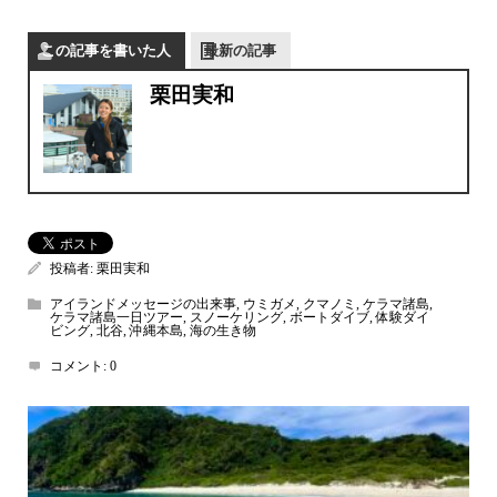
この記事を書いた人
最新の記事
栗田実和
投稿者:
栗田実和
アイランドメッセージの出来事
,
ウミガメ
,
クマノミ
,
ケラマ諸島
,
ケラマ諸島一日ツアー
,
スノーケリング
,
ボートダイブ
,
体験ダイ
ビング
,
北谷
,
沖縄本島
,
海の生き物
コメント:
0