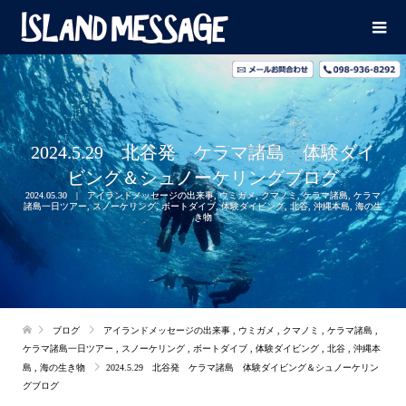
2024.5.29 北谷発 ケラマ諸島 体験ダイ
ビング＆シュノーケリングブログ
2024.05.30
アイランドメッセージの出来事
,
ウミガメ
,
クマノミ
,
ケラマ諸島
,
ケラマ
諸島一日ツアー
,
スノーケリング
,
ボートダイブ
,
体験ダイビング
,
北谷
,
沖縄本島
,
海の生
き物
ブログ
アイランドメッセージの出来事
,
ウミガメ
,
クマノミ
,
ケラマ諸島
,
ケラマ諸島一日ツアー
,
スノーケリング
,
ボートダイブ
,
体験ダイビング
,
北谷
,
沖縄本
島
,
海の生き物
2024.5.29 北谷発 ケラマ諸島 体験ダイビング＆シュノーケリン
グブログ