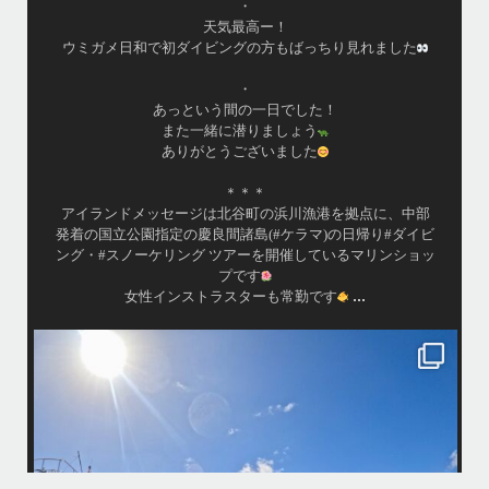
最近投稿できてませんでしたが今シーズンも渡嘉敷島上陸
ツアーとケラマ体験ダイビング&シュノーケル班に分かれて
毎日海へ行っております
•
海が穏やかな日がずーっと続いていてボートダイビングに
は最高のコンディションです！
昔よく潜りに来て下さっていたリピーターさんの子供が10
才になったので一緒にダイビングデビュー…なんて嬉しい
シチュエーションもあり、毎日色々なお客様と楽しくご一
緒させて頂いてます
•
渡嘉敷島の方も夏には珍しい北風つづきのおかげでビーチ
...
が穏やか
island.message
・
・
はいさい
アイランドメッセージです
・
最近は、連日クルーザーチャーターのご利用が続いていて梅雨明け後の
どな
パーフェクトな海でバナナボートに船上BBQ、シュノーケリングとお楽
しみ頂いております
・
・
何ヶ月も前からやり取りさせて頂き温めていたご予約でしたので、お天
「
気とコンディションに恵まれて、皆さん大満足な一日を過ごして頂けて