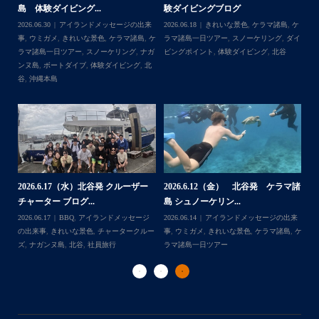
足な一日を過ごして頂けて本当によかったです
らせ】
島 体験ダイビング&...
ュ
・
,
ケ
2026.08.06
アイランドメッセージの出来
2026.08.03
アイランドメッセージの出来
202
・
ダイ
事
,
台風
事
,
きれいな景色
,
ケラマ諸島
,
ケラマ諸島
マ
また来年も社員旅行で沖縄へいらっしゃる際は是非ご利用
一日ツアー
,
スノーケリング
,
ナガンヌ島
,
ン
くださいね！！
北谷
グ
ありがとうございました
・
・
...
2026.7.28（火） 北谷発 ケラマ諸
2
2026.7.23 北谷発 慶良間行き 体
マ諸
島 体験ダイビング...
島
験ダイビング＆シュ...
2026.07.30
アイランドメッセージの出来
202
Follow on Instagram
2026.07.23
きれいな景色
,
ケラマ諸島
,
ケ
来
事
,
ウミウシ
,
きれいな景色
,
ケラマ諸島
,
ケ
事
ラマ諸島一日ツアー
,
スノーケリング
,
ダイ
,
ケ
ラマ諸島一日ツアー
,
スノーケリング
,
体験
ラ
ビングポイント
,
北谷
ダイビング
,
北谷
ト