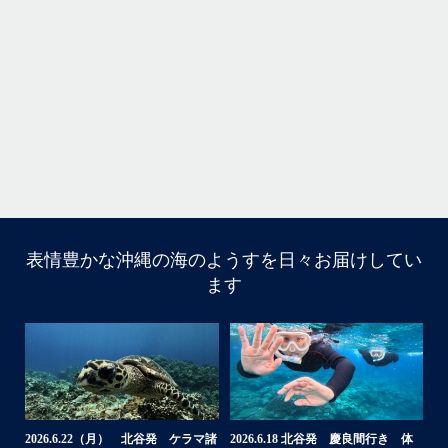
本当によかったです
・
立公
・
ま
グ
また来年も社員旅行で沖縄へいらっしゃる際は是非ご利用ください
ね！！
ありがとうございました
ウ
・
・
...
6月 28
・
・
表情豊かな沖縄の海のようすを日々お届けしてい
はいさい
ます
アイランドメッセージです
・
最近は、連日クルーザーチャーターのご利用が続いていて
梅雨明け後のパーフェクトな海でバナナボートに船上
BBQ、シュノーケリングとお楽しみ頂いております
・
・
何ヶ月も前からやり取りさせて頂き温めていたご予約でし
たので、お天気とコンディションに恵まれて、皆さん大満
体
【台風13号によるツアー中止のお知
2026.8.2（火） 北谷発 ケラマ諸
2