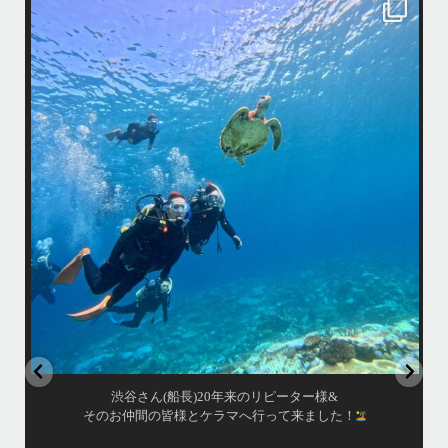
island.message
はいさい！
アイランドメッセージです
•
最近投稿できてませんでしたが今シーズンも渡嘉敷島上陸ツアーとケラ
マ体験ダイビング&シュノーケル班に分かれて毎日海へ行っております
い
•
海が穏やかな日がずーっと続いていてボートダイビングには最高のコン
ディションです！
昔よく潜りに来て下さっていたリピーターさんの子供が10才になったの
で一緒にダイビングデビュー…なんて嬉しいシチュエーションもあり、
毎日色々なお客様と楽しくご一緒させて頂いてます
•
立公
渡嘉敷島の方も夏には珍しい北風つづきのおかげでビーチが穏やか
グ
...
8月 14
はいさい！
アイランドメッセージです
•