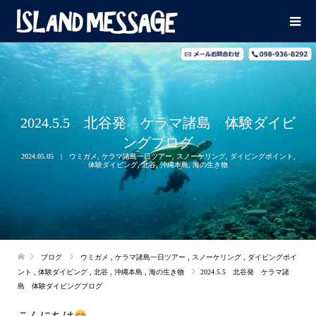
2024.5.5 北谷発 ケラマ諸島 体験ダイビ
ングブログ
2024.05.05
ウミガメ
,
ケラマ諸島一日ツアー
,
スノーケリング
,
ダイビングポイント
,
体験ダイビング
,
北谷
,
沖縄本島
,
海の生き物
ブログ
ウミガメ
,
ケラマ諸島一日ツアー
,
スノーケリング
,
ダイビングポイ
ント
,
体験ダイビング
,
北谷
,
沖縄本島
,
海の生き物
2024.5.5 北谷発 ケラマ諸
島 体験ダイビングブログ
こんにちは