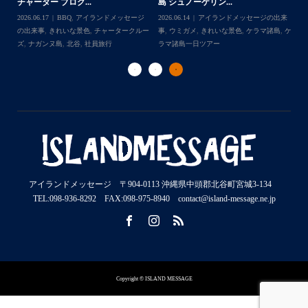
2026.07.30
アイランドメッセージの出来
202
Follow on Instagram
2026.07.23
きれいな景色
,
ケラマ諸島
,
ケ
来
事
,
ウミウシ
,
きれいな景色
,
ケラマ諸島
,
ケ
事
ラマ諸島一日ツアー
,
スノーケリング
,
ダイ
,
ケ
ラマ諸島一日ツアー
,
スノーケリング
,
体験
ラ
ビングポイント
,
北谷
ダイビング
,
北谷
ト
アイランドメッセージ 〒904-0113 沖縄県中頭郡北谷町宮城3-134
TEL:098-936-8292 FAX:098-975-8940 contact@island-message.ne.jp
Copyright © ISLAND MESSAGE