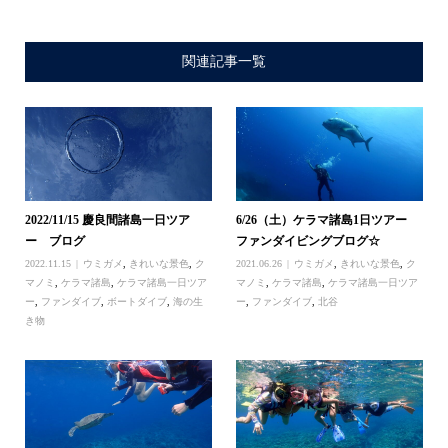
関連記事一覧
2022/11/15 慶良間諸島一日ツア
6/26（土）ケラマ諸島1日ツアー
ー ブログ
ファンダイビングブログ☆
2022.11.15
ウミガメ
,
きれいな景色
,
ク
2021.06.26
ウミガメ
,
きれいな景色
,
ク
マノミ
,
ケラマ諸島
,
ケラマ諸島一日ツア
マノミ
,
ケラマ諸島
,
ケラマ諸島一日ツア
ー
,
ファンダイブ
,
ボートダイブ
,
海の生
ー
,
ファンダイブ
,
北谷
き物