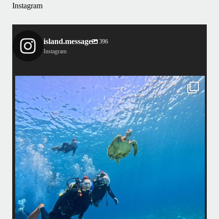
Instagram
island.message
396
Instagram
island.message
はいさい！
アイランドメッセージです
•
最近投稿できてませんでしたが今シーズンも渡嘉敷島上陸ツアーとケラ
マ体験ダイビング&シュノーケル班に分かれて毎日海へ行っております
い
•
海が穏やかな日がずーっと続いていてボートダイビングには最高のコン
ディションです！
昔よく潜りに来て下さっていたリピーターさんの子供が10才になったの
で一緒にダイビングデビュー…なんて嬉しいシチュエーションもあり、
毎日色々なお客様と楽しくご一緒させて頂いてます
•
立公
渡嘉敷島の方も夏には珍しい北風つづきのおかげでビーチが穏やか
グ
...
8月 14