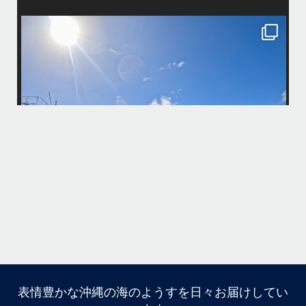
island.message
・
・
はいさい
アイランドメッセージです
・
最近は、連日クルーザーチャーターのご利用が続いていて梅雨明け後の
どな
パーフェクトな海でバナナボートに船上BBQ、シュノーケリングとお楽
しみ頂いております
・
・
何ヶ月も前からやり取りさせて頂き温めていたご予約でしたので、お天
「
気とコンディションに恵まれて、皆さん大満足な一日を過ごして頂けて
本当によかったです
・
立公
・
ま
グ
また来年も社員旅行で沖縄へいらっしゃる際は是非ご利用ください
ね！！
ありがとうございました
ウ
・
・
...
6月 28
・
・
表情豊かな沖縄の海のようすを日々お届けしてい
はいさい