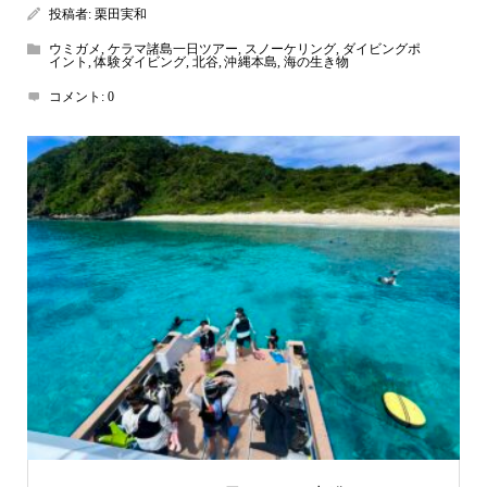
投稿者:
栗田実和
ウミガメ
,
ケラマ諸島一日ツアー
,
スノーケリング
,
ダイビングポ
イント
,
体験ダイビング
,
北谷
,
沖縄本島
,
海の生き物
コメント:
0