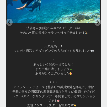
はいさい！
アイランドメッセージです
•
最近投稿できてませんでしたが今シーズンも渡嘉敷島上陸
ツアーとケラマ体験ダイビング&シュノーケル班に分かれて
毎日海へ行っております
•
海が穏やかな日がずーっと続いていてボートダイビングに
は最高のコンディションです！
昔よく潜りに来て下さっていたリピーターさんの子供が10
才になったので一緒にダイビングデビュー…なんて嬉しい
シチュエーションもあり、毎日色々なお客様と楽しくご一
緒させて頂いてます
•
渡嘉敷島の方も夏には珍しい北風つづきのおかげでビーチ
...
が穏やか