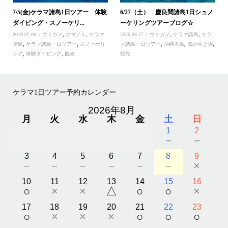
7/5(金)ケラマ諸島1日ツアー 体験
6/27（土） 慶良間諸島1日シュノ
ダイビング・スノーケリ...
ーケリングツアーブログ☆
2019.07.06
ウミガメ
,
クマノミ
,
ケラマ
2020.06.27
ウミガメ
,
ケラマ諸島
,
ケラ
諸島
,
ケラマ諸島一日ツアー
,
スノーケリ
マ諸島一日ツアー
,
沖縄本島
,
海の生き物
,
ング
,
体験ダイビング
,
観光
観光
ケラマ1日ツアー予約カレンダー
2026年8月
月
火
水
木
金
土
日
1
2
－
－
3
4
5
6
7
8
9
－
－
－
－
－
－
×
10
11
12
13
14
15
16
○
×
×
△
○
○
×
17
18
19
20
21
22
23
○
×
×
×
○
○
○