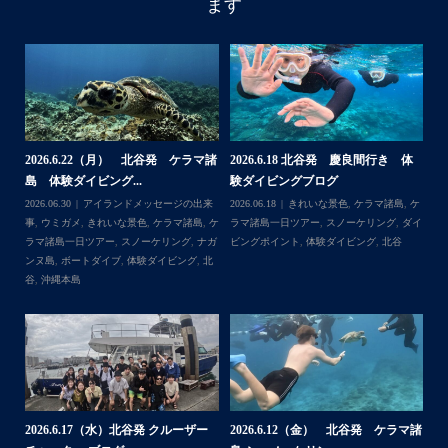
ます
アイランドメッセージです
・
最近は、連日クルーザーチャーターのご利用が続いていて
梅雨明け後のパーフェクトな海でバナナボートに船上
BBQ、シュノーケリングとお楽しみ頂いております
・
・
何ヶ月も前からやり取りさせて頂き温めていたご予約でし
たので、お天気とコンディションに恵まれて、皆さん大満
体
【台風13号によるツアー中止のお知
2026.8.2（火） 北谷発 ケラマ諸
2
足な一日を過ごして頂けて本当によかったです
らせ】
島 体験ダイビング&...
ュ
・
,
ケ
2026.08.06
アイランドメッセージの出来
2026.08.03
アイランドメッセージの出来
202
・
ダイ
事
,
台風
事
,
きれいな景色
,
ケラマ諸島
,
ケラマ諸島
マ
また来年も社員旅行で沖縄へいらっしゃる際は是非ご利用
一日ツアー
,
スノーケリング
,
ナガンヌ島
,
ン
くださいね！！
北谷
グ
ありがとうございました
・
・
...
2026.7.28（火） 北谷発 ケラマ諸
2
2026.7.23 北谷発 慶良間行き 体
マ諸
島 体験ダイビング...
島
験ダイビング＆シュ...