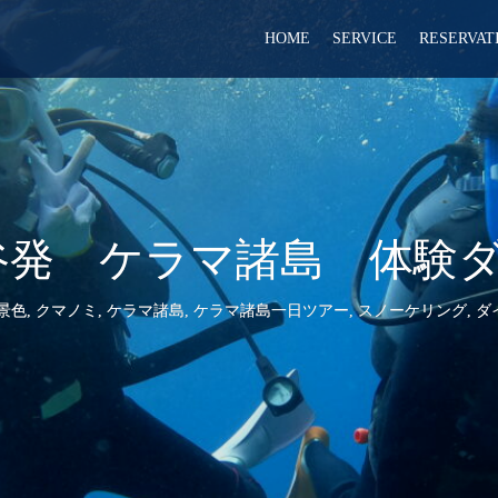
HOME
SERVICE
RESERVAT
28 北谷発 ケラマ諸島 体
景色
,
クマノミ
,
ケラマ諸島
,
ケラマ諸島一日ツアー
,
スノーケリング
,
ダ