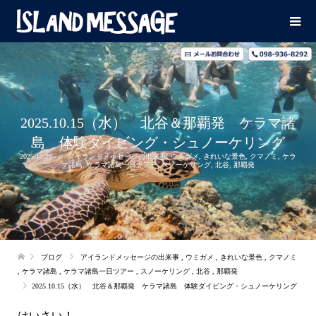
2025.10.15（水） 北谷＆那覇発 ケラマ諸
島 体験ダイビング・シュノーケリング
2025.10.20
アイランドメッセージの出来事
,
ウミガメ
,
きれいな景色
,
クマノミ
,
ケラ
マ諸島
,
ケラマ諸島一日ツアー
,
スノーケリング
,
北谷
,
那覇発
ブログ
アイランドメッセージの出来事
,
ウミガメ
,
きれいな景色
,
クマノミ
,
ケラマ諸島
,
ケラマ諸島一日ツアー
,
スノーケリング
,
北谷
,
那覇発
2025.10.15（水） 北谷＆那覇発 ケラマ諸島 体験ダイビング・シュノーケリング
はいさい！