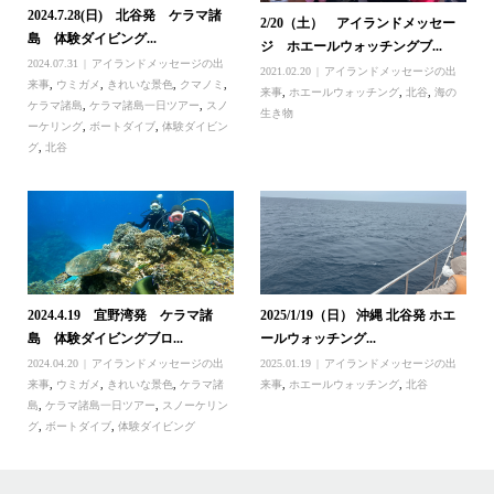
2024.7.28(日) 北谷発 ケラマ諸
2/20（土） アイランドメッセー
島 体験ダイビング...
ジ ホエールウォッチングブ...
2024.07.31
アイランドメッセージの出
2021.02.20
アイランドメッセージの出
来事
,
ウミガメ
,
きれいな景色
,
クマノミ
,
来事
,
ホエールウォッチング
,
北谷
,
海の
ケラマ諸島
,
ケラマ諸島一日ツアー
,
スノ
生き物
ーケリング
,
ボートダイブ
,
体験ダイビン
グ
,
北谷
2024.4.19 宜野湾発 ケラマ諸
2025/1/19（日） 沖縄 北谷発 ホエ
島 体験ダイビングブロ...
ールウォッチング...
2024.04.20
アイランドメッセージの出
2025.01.19
アイランドメッセージの出
来事
,
ウミガメ
,
きれいな景色
,
ケラマ諸
来事
,
ホエールウォッチング
,
北谷
島
,
ケラマ諸島一日ツアー
,
スノーケリン
グ
,
ボートダイブ
,
体験ダイビング