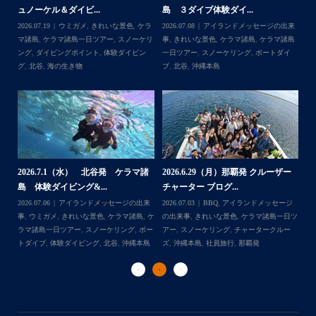
次回は夏！お待ちしてます
島 体験ダイビング...
験ダイビングブログ
ら
来
2026.06.30
アイランドメッセージの出来
2026.06.18
きれいな景色
,
ケラマ諸島
,
ケ
202
...
＊＊＊
島
事
,
ウミガメ
,
きれいな景色
,
ケラマ諸島
,
ケ
ラマ諸島一日ツアー
,
スノーケリング
,
ダイ
事
イ
ラマ諸島一日ツアー
,
スノーケリング
,
ナガ
ビングポイント
,
体験ダイビング
,
北谷
ンヌ島
,
ボートダイブ
,
体験ダイビング
,
北
谷
,
沖縄本島
ー
2
2026.6.17（水）北谷発 クルーザー
2026.6.12（金） 北谷発 ケラマ諸
島
チャーター ブログ...
島 シュノーケリン...
ジ
202
Follow on Instagram
日ツ
2026.06.17
BBQ
,
アイランドメッセージ
2026.06.14
アイランドメッセージの出来
事
ー
の出来事
,
きれいな景色
,
チャータークルー
事
,
ウミガメ
,
きれいな景色
,
ケラマ諸島
,
ケ
ラ
ズ
,
ナガンヌ島
,
北谷
,
社員旅行
ラマ諸島一日ツアー
ダ