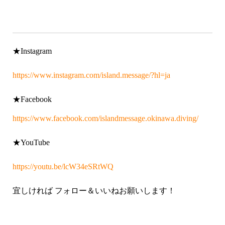
★Instagram
https://www.instagram.com/island.message/?hl=ja
★Facebook
https://www.facebook.com/islandmessage.okinawa.diving/
★YouTube
https://youtu.be/lcW34eSRtWQ
宜しければ
フォロー＆いいねお願いします！