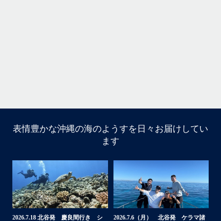
家族の集合写真はいいね
次回は夏！お待ちしてます
＊＊＊
...
11月 5
表情豊かな沖縄の海のようすを日々お届けしてい
はいさ〜い
ます
今回は家族でご参加頂きました
海になかなか入ってくれなくて苦戦
でも途中からガンガン入ってくれ良かった
大人は全員ダイビング！！！
カメも全員会えてよかった
今回の船はほかの船が行かないところなのでカメが人馴れ
してなくてスグに逃げられる
ホワイトチップも近くまで寄ってきて怖かった
家族の集合写真はいいね
諸
2026.6.22（月） 北谷発 ケラマ諸
2026.6.18 北谷発 慶良間行き 体
【