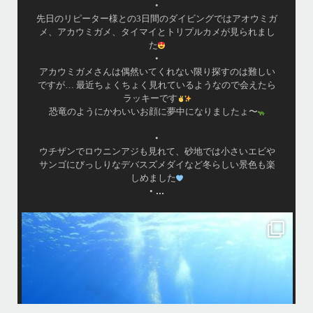
•
先日のリピーター様との3日間のダイビングではアオウミガ
メ、アカウミガメ、タイマイとトリプルカメが見られまし
た
•
アカウミガメさんは偶然いてくれない限り探すのは難しい
ですが… 最近ちょくちょく見れているようなので会えたら
ラッキーです
恐竜のようにかわいいお顔に夢中になりましたょ〜
•
ウチザンでロウニンアジも見れて、砂地では小さいエビや
サンゴにびっしりなデバスズメダイなど冬らしい景色も楽
しめました
...
•
island.message
はいさ〜い
今回は家族でご参加頂きました
海になかなか入ってくれなくて苦戦
でも途中からガンガン入ってくれ良かった
大人は全員ダイビング！！！
カメも全員会えてよかった
りた
今回の船はほかの船が行かないところなのでカメが人馴れしてなくてス
先
グに逃げられる
ホワイトチップも近くまで寄ってきて怖かった