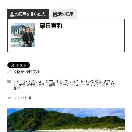
この記事を書いた人
最新の記事
栗田実和
投稿者:
栗田実和
アイランドメッセージの出来事
,
ウミガメ
,
きれいな景色
,
クマノ
ミ
,
ケラマ諸島
,
ケラマ諸島一日ツアー
,
スノーケリング
,
北谷
,
那
覇発
コメント:
0