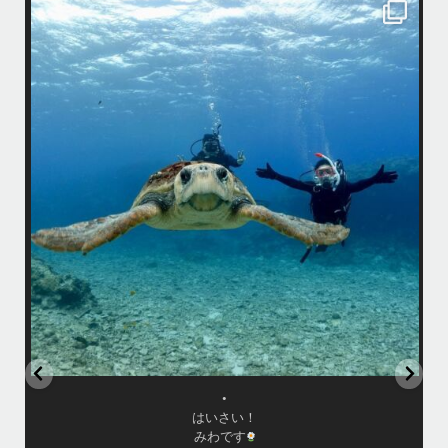
island.message
まし
•
はいさい！
みわです
で終
•
ッチ
先日のリピーター様との3日間のダイビングではアオウミガメ、アカウ
ミガメ、タイマイとトリプルカメが見られました
グ船
•
アカウミガメさんは偶然いてくれない限り探すのは難しいですが… 最近
ア
ちょくちょく見れているようなので会えたらラッキーです
園
母ク
恐竜のようにかわいいお顔に夢中になりましたょ〜
•
ウチザンでロウニンアジも見れて、砂地では小さいエビやサンゴにびっ
しりなデバスズメダイなど冬らしい景色も楽しめました
•
...
11月 25
•
はいさい！
みわです