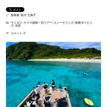
投稿者:
前川 七海子
ウミガメ
,
ケラマ諸島一日ツアー
,
スノーケリング
,
体験ダイビン
グ
,
北谷
コメント:
0