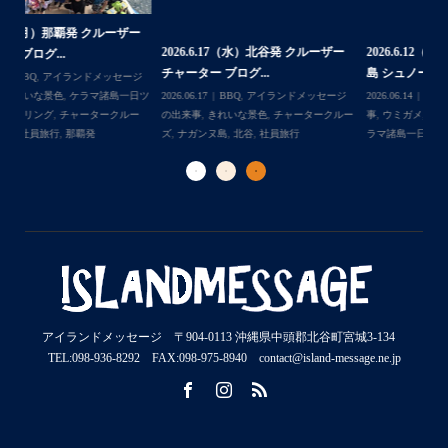
ー
2
2026.6.17（水）北谷発 クルーザー
2026.6.12（金） 北谷発 ケラマ諸
島
チャーター ブログ...
島 シュノーケリン...
ジ
202
Follow on Instagram
日ツ
2026.06.17
BBQ
,
アイランドメッセージ
2026.06.14
アイランドメッセージの出来
事
ー
の出来事
,
きれいな景色
,
チャータークルー
事
,
ウミガメ
,
きれいな景色
,
ケラマ諸島
,
ケ
ラ
ズ
,
ナガンヌ島
,
北谷
,
社員旅行
ラマ諸島一日ツアー
ダ
アイランドメッセージ 〒904-0113 沖縄県中頭郡北谷町宮城3-134
TEL:098-936-8292 FAX:098-975-8940 contact@island-message.ne.jp