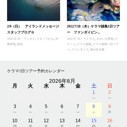
2/9（日） アイランドメッセージ
2022/7/28（木）ケラマ諸島1日ツア
スタッフブログ☆
ー ファンダイビン...
2020.02.09
ウミガメ
,
スタッフから
,
沖
2022.07.29
ウミガメ
,
きれいな景色
,
ク
縄本島
,
観光
マノミ
,
ケラマ諸島
,
ケラマ諸島一日ツア
ー
,
ファンダイブ
,
海の生き物
ケラマ1日ツアー予約カレンダー
2026年8月
月
火
水
木
金
土
日
1
2
－
－
3
4
5
6
7
8
9
－
－
－
－
－
－
×
10
11
12
13
14
15
16
○
×
×
×
○
○
×