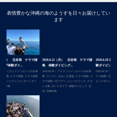
表情豊かな沖縄の海のようすを日々お届けしてい
ます
・
・
はいさい！
4月後半の沖縄は天気予報が不安定で惑わされております…
・
大雨予報でもけっきょく晴れてたり一時的だったりで…
「やっぱり海行けば良かった〜！」と後悔しそうな方がた
くさんいそうで心配です、、
諸
2026.6.22（月） 北谷発 ケラマ諸
2026.6.18 北谷発 慶良間行き 体
【
・
島 体験ダイビング...
験ダイビングブログ
ら
・
来
2026.06.30
アイランドメッセージの出来
2026.06.18
きれいな景色
,
ケラマ諸島
,
ケ
202
まだまだゲストの数が少なくのんびり付ききりでご案内で
島
事
,
ウミガメ
,
きれいな景色
,
ケラマ諸島
,
ケ
ラマ諸島一日ツアー
,
スノーケリング
,
ダイ
事
きる日も多いので、皆様ご予約お待ちしてます！
イ
ラマ諸島一日ツアー
,
スノーケリング
,
ナガ
ビングポイント
,
体験ダイビング
,
北谷
・
ンヌ島
,
ボートダイブ
,
体験ダイビング
,
北
ウミガメ運も好調で、昨日はスノーケリングでアカウミガ
谷
,
沖縄本島
メに会えましたよ〜
この時期は魚が多くめずらしい生物に会える確率が高いの
で大好きです。
...
・