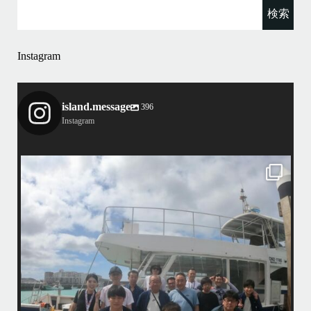
Instagram
island.message
396
Instagram
island.message
・
4
昨日は社員旅行でお越しの14名様にて勇海号を貸切り頂き、ケラマで
BBQとスノーケリングを楽しんで参りました！
ケラ
・
ア
ます
・
了
いい天気に恵まれて、海が良く似合う愉快な方々と楽しい時間を過ごし
ましたよ〜
こ
コン
・
・
たの
皆様ご利用誠にありがとうございました
小
り、
またのお越しをお待ちしておりますね！！
・
・
www.island-message.ne.jp
TEL:098-936-8292