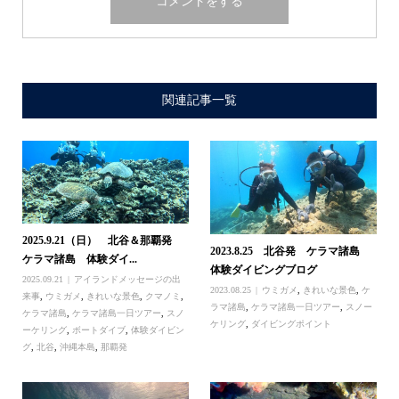
関連記事一覧
2025.9.21（日） 北谷＆那覇発
2023.8.25 北谷発 ケラマ諸島
ケラマ諸島 体験ダイ...
体験ダイビングブログ
2025.09.21
アイランドメッセージの出
2023.08.25
ウミガメ
,
きれいな景色
,
ケ
来事
,
ウミガメ
,
きれいな景色
,
クマノミ
,
ラマ諸島
,
ケラマ諸島一日ツアー
,
スノー
ケラマ諸島
,
ケラマ諸島一日ツアー
,
スノ
ケリング
,
ダイビングポイント
ーケリング
,
ボートダイブ
,
体験ダイビン
グ
,
北谷
,
沖縄本島
,
那覇発