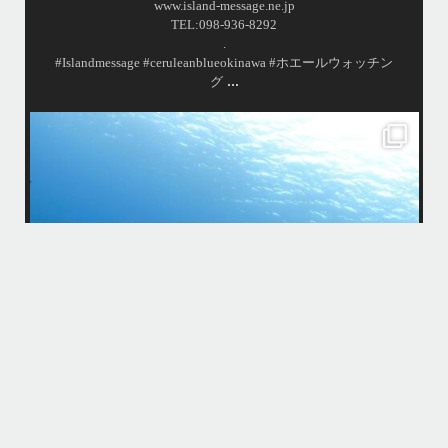
www.island-message.ne.jp
TEL:098-936-8292
.
#Islandmessage #ceruleanblueokinawa #ホエールウォッチン
...
グ
island.message
・
後の
・
お楽
はいさい！
4月後半の沖縄は天気予報が不安定で惑わされております…
今
・
大雨予報でもけっきょく晴れてたり一時的だったりで…
お天
「やっぱり海行けば良かった〜！」と後悔しそうな方がたくさんいそう
けて
で心配です、、
・
・
まだまだゲストの数が少なくのんびり付ききりでご案内できる日も多い
い
ので、皆様ご予約お待ちしてます！
・
ウミガメ運も好調で、昨日はスノーケリングでアカウミガメに会えまし
たよ〜
この時期は魚が多くめずらしい生物に会える確率が高いので大好きで
す。
・
...
4月 29