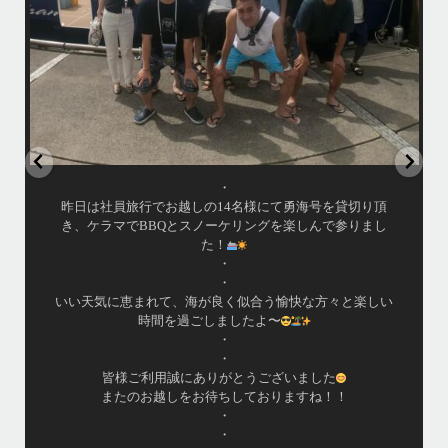
.
#Islandmessage #ceruleanblueokinawa #ホエールウォッチング
...
5月 21
・
昨日は社員旅行でお越しの14名様にて勇海号を貸切り頂
き、ケラマでBBQとスノーケリングを楽しんで参りまし
た！
て
・
・
いい天気に恵まれて、海が良く似合う愉快な方々と楽しい
時間を過ごしましたよ〜
・
・
皆様ご利用誠にありがとうございました
またのお越しをお待ちしておりますね！！
・
・