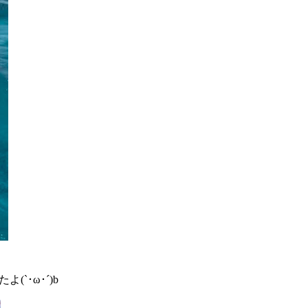
･ω･´)b