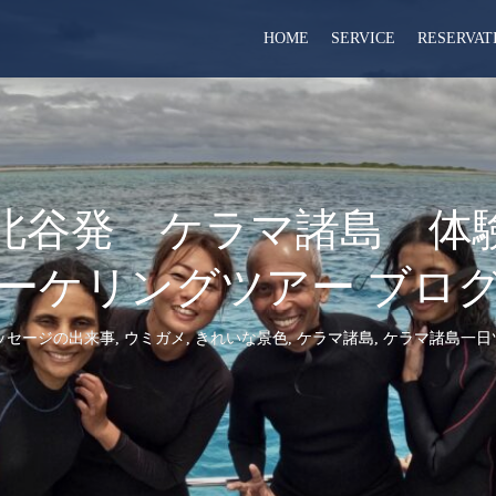
HOME
SERVICE
RESERVAT
（土） 北谷発 ケラマ諸島 
ーケリングツアー ブロ
ッセージの出来事
,
ウミガメ
,
きれいな景色
,
ケラマ諸島
,
ケラマ諸島一日