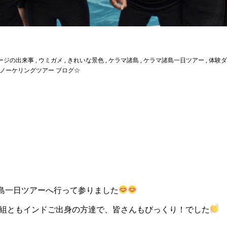
ージの出来事
,
ウミガメ
,
きれいな景色
,
ケラマ諸島
,
ケラマ諸島一日ツアー
,
体験ダ
ノーケリングツアー ブログ☆
諸島一日ツアーへ行って参りました
組ともインドご出身の方達で、皆さんもびっくり！でした