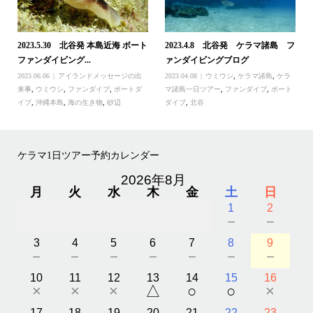
2023.5.30 北谷発 本島近海 ボート
2023.4.8 北谷発 ケラマ諸島 フ
ファンダイビング...
ァンダイビングブログ
2023.06.06
アイランドメッセージの出
2023.04.08
ウミウシ
,
ケラマ諸島
,
ケラ
来事
,
ウミウシ
,
ファンダイブ
,
ボートダ
マ諸島一日ツアー
,
ファンダイブ
,
ボート
イブ
,
沖縄本島
,
海の生き物
,
砂辺
ダイブ
,
北谷
ケラマ1日ツアー予約カレンダー
2026年8月
月
火
水
木
金
土
日
1
2
－
－
3
4
5
6
7
8
9
－
－
－
－
－
－
－
10
11
12
13
14
15
16
×
×
×
△
○
○
×
17
18
19
20
21
22
23