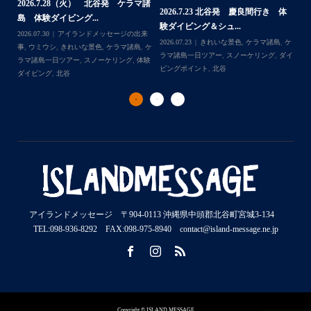
2026.7.28（火） 北谷発 ケラマ諸
2
2026.7.23 北谷発 慶良間行き 体
マ諸
島 体験ダイビング...
島
験ダイビング＆シュ...
2026.07.30
アイランドメッセージの出来
202
Follow on Instagram
2026.07.23
きれいな景色
,
ケラマ諸島
,
ケ
来
事
,
ウミウシ
,
きれいな景色
,
ケラマ諸島
,
ケ
事
ラマ諸島一日ツアー
,
スノーケリング
,
ダイ
,
ケ
ラマ諸島一日ツアー
,
スノーケリング
,
体験
ラ
ビングポイント
,
北谷
ダイビング
,
北谷
ト
アイランドメッセージ 〒904-0113 沖縄県中頭郡北谷町宮城3-134
TEL:098-936-8292 FAX:098-975-8940 contact@island-message.ne.jp
Copyright © ISLAND MESSAGE