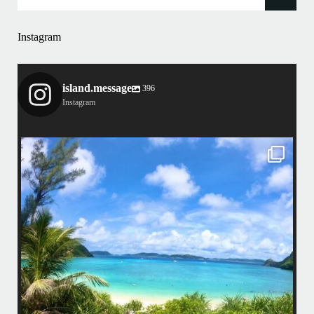
Instagram
island.message
396
Instagram
island.message
はいさい！
アイランドメッセージです
•
最近投稿できてませんでしたが今シーズンも渡嘉敷島上陸ツアーとケラ
マ体験ダイビング&シュノーケル班に分かれて毎日海へ行っております
い
•
海が穏やかな日がずーっと続いていてボートダイビングには最高のコン
ディションです！
昔よく潜りに来て下さっていたリピーターさんの子供が10才になったの
で一緒にダイビングデビュー…なんて嬉しいシチュエーションもあり、
毎日色々なお客様と楽しくご一緒させて頂いてます
•
立公
渡嘉敷島の方も夏には珍しい北風つづきのおかげでビーチが穏やか
グ
...
8月 14