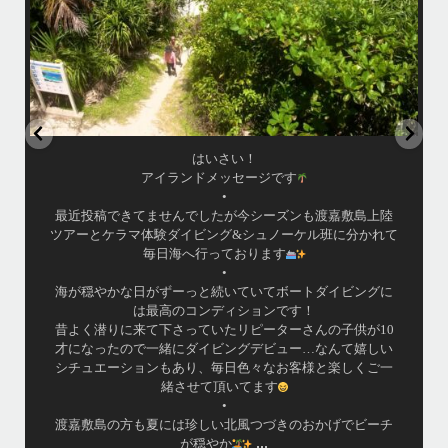
はいさい！
アイランドメッセージです
•
最近投稿できてませんでしたが今シーズンも渡嘉敷島上陸
ツアーとケラマ体験ダイビング&シュノーケル班に分かれて
毎日海へ行っております
•
海が穏やかな日がずーっと続いていてボートダイビングに
は最高のコンディションです！
昔よく潜りに来て下さっていたリピーターさんの子供が10
才になったので一緒にダイビングデビュー…なんて嬉しい
シチュエーションもあり、毎日色々なお客様と楽しくご一
緒させて頂いてます
•
渡嘉敷島の方も夏には珍しい北風つづきのおかげでビーチ
...
が穏やか