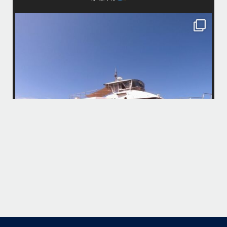
island.message
・
・
はいさい
アイランドメッセージです
・
最近は、連日クルーザーチャーターのご利用が続いていて梅雨明け後の
どな
パーフェクトな海でバナナボートに船上BBQ、シュノーケリングとお楽
しみ頂いております
・
・
何ヶ月も前からやり取りさせて頂き温めていたご予約でしたので、お天
「
気とコンディションに恵まれて、皆さん大満足な一日を過ごして頂けて
本当によかったです
・
立公
・
ま
グ
また来年も社員旅行で沖縄へいらっしゃる際は是非ご利用ください
ね！！
ありがとうございました
ウ
・
・
...
6月 28
・