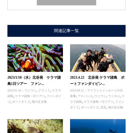
関連記事一覧
2023/1/18（水）北谷発 ケラマ諸
2023.4.22 北谷発 ケラマ諸島 ボ
島1日ツアー ファン...
ートファンダイビン...
2023.01.18
ウミウシ
,
クマノミ
,
ケラマ
2023.04.22
アイランドメッセージの出
諸島
,
ケラマ諸島一日ツアー
,
ファンダイ
来事
,
アドバンス
,
ウミウシ
,
ウミガメ
,
ケ
ブ
,
ボートダイブ
,
海の生き物
ラマ諸島
,
ケラマ諸島一日ツアー
,
ファン
ダイブ
,
ボートダイブ
,
北谷
,
海の生き物