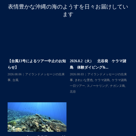
・
表情豊かな沖縄の海のようすを日々お届けしてい
はいさい
ます
アイランドメッセージです
・
最近は、連日クルーザーチャーターのご利用が続いていて
梅雨明け後のパーフェクトな海でバナナボートに船上
BBQ、シュノーケリングとお楽しみ頂いております
・
・
何ヶ月も前からやり取りさせて頂き温めていたご予約でし
たので、お天気とコンディションに恵まれて、皆さん大満
体
【台風13号によるツアー中止のお知
2026.8.2（火） 北谷発 ケラマ諸
2
足な一日を過ごして頂けて本当によかったです
らせ】
島 体験ダイビング&...
ュ
・
,
ケ
2026.08.06
アイランドメッセージの出来
2026.08.03
アイランドメッセージの出来
202
・
ダイ
事
,
台風
事
,
きれいな景色
,
ケラマ諸島
,
ケラマ諸島
マ
また来年も社員旅行で沖縄へいらっしゃる際は是非ご利用
一日ツアー
,
スノーケリング
,
ナガンヌ島
,
ン
くださいね！！
北谷
グ
ありがとうございました
・
・
...