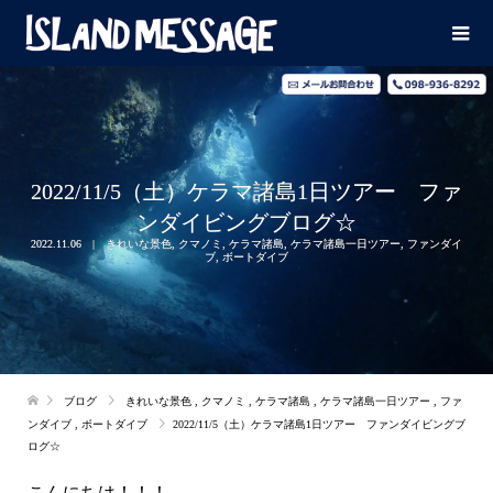
2022/11/5（土）ケラマ諸島1日ツアー ファ
ンダイビングブログ☆
2022.11.06
きれいな景色
,
クマノミ
,
ケラマ諸島
,
ケラマ諸島一日ツアー
,
ファンダイ
ブ
,
ボートダイブ
ブログ
きれいな景色
,
クマノミ
,
ケラマ諸島
,
ケラマ諸島一日ツアー
,
ファ
ンダイブ
,
ボートダイブ
2022/11/5（土）ケラマ諸島1日ツアー ファンダイビングブ
ログ☆
こんにちは！！！