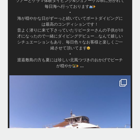
ツアーとケラマ体験ダイビング&シュノーケル班に分かれて
毎日海へ行っております
•
海が穏やかな日がずーっと続いていてボートダイビングに
は最高のコンディションです！
昔よく潜りに来て下さっていたリピーターさんの子供が10
才になったので一緒にダイビングデビュー…なんて嬉しい
シチュエーションもあり、毎日色々なお客様と楽しくご一
緒させて頂いてます
•
渡嘉敷島の方も夏には珍しい北風つづきのおかげでビーチ
...
が穏やか
island.message
・
・
はいさい
アイランドメッセージです
・
最近は、連日クルーザーチャーターのご利用が続いていて梅雨明け後の
どな
パーフェクトな海でバナナボートに船上BBQ、シュノーケリングとお楽
しみ頂いております
・
・
何ヶ月も前からやり取りさせて頂き温めていたご予約でしたので、お天
「
気とコンディションに恵まれて、皆さん大満足な一日を過ごして頂けて
本当によかったです