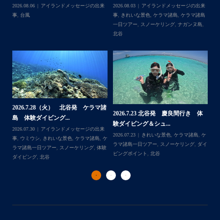
・
来
2026.07.19
ウミガメ
,
きれいな景色
,
ケラ
2026.07.08
アイランドメッセージの出来
202
・
島
マ諸島
,
ケラマ諸島一日ツアー
,
スノーケリ
事
,
きれいな景色
,
ケラマ諸島
,
ケラマ諸島
事
また来年も社員旅行で沖縄へいらっしゃる際は是非ご利用
島
,
ング
,
ダイビングポイント
,
体験ダイビン
一日ツアー
,
スノーケリング
,
ボートダイ
ラ
くださいね！！
グ
,
北谷
,
海の生き物
ブ
,
北谷
,
沖縄本島
ン
ありがとうございました
谷
・
・
...
2026.7.1（水） 北谷発 ケラマ諸
2026.6.29（月）那覇発 クルーザー
体
2
島 体験ダイビング&...
チャーター ブログ...
チ
2026.07.06
アイランドメッセージの出来
2026.07.03
BBQ
,
アイランドメッセージ
Follow on Instagram
,
ケ
事
,
ウミガメ
,
きれいな景色
,
ケラマ諸島
,
ケ
の出来事
,
きれいな景色
,
ケラマ諸島一日ツ
202
ダイ
ラマ諸島一日ツアー
,
スノーケリング
,
ボー
アー
,
スノーケリング
,
チャータークルー
の
トダイブ
,
体験ダイビング
,
北谷
,
沖縄本島
ズ
,
沖縄本島
,
社員旅行
,
那覇発
ズ