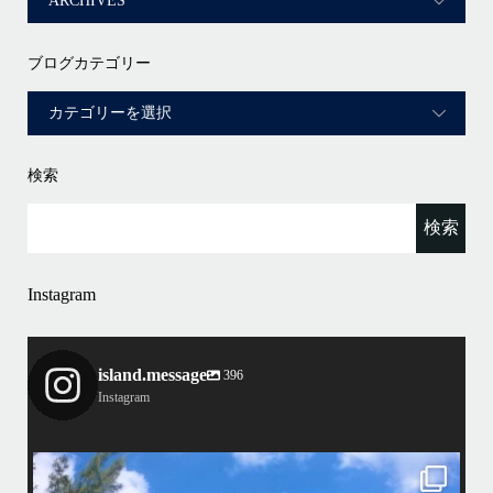
ブログカテゴリー
検索
Instagram
island.message
396
Instagram
island.message