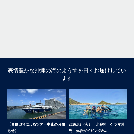
・
立公
・
ま
グ
また来年も社員旅行で沖縄へいらっしゃる際は是非ご利用ください
ね！！
ありがとうございました
ウ
・
・
...
6月 28
・
・
表情豊かな沖縄の海のようすを日々お届けしてい
はいさい
ます
アイランドメッセージです
・
最近は、連日クルーザーチャーターのご利用が続いていて
梅雨明け後のパーフェクトな海でバナナボートに船上
BBQ、シュノーケリングとお楽しみ頂いております
・
・
何ヶ月も前からやり取りさせて頂き温めていたご予約でし
たので、お天気とコンディションに恵まれて、皆さん大満
諸
2026.7.18 北谷発 慶良間行き シ
2026.7.6（月） 北谷発 ケラマ諸
2
足な一日を過ごして頂けて本当によかったです
ュノーケル＆ダイビ...
島 ３ダイブ体験ダイ...
島