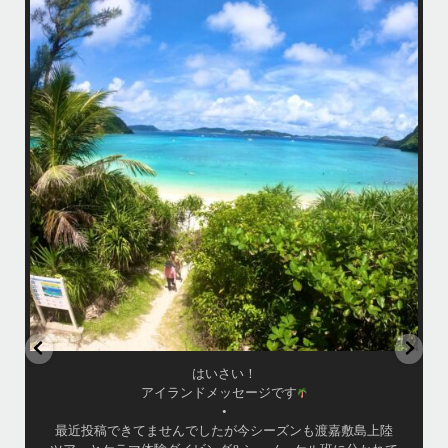
はいさい！
アイランドメッセージです
•
最近投稿できてませんでしたが今シーズンも渡嘉敷島上陸ツアーとケラ
マ体験ダイビング&シュノーケル班に分かれて毎日海へ行っております
い
•
海が穏やかな日がずーっと続いていてボートダイビングには最高のコン
ディションです！
昔よく潜りに来て下さっていたリピーターさんの子供が10才になったの
で一緒にダイビングデビュー…なんて嬉しいシチュエーションもあり、
毎日色々なお客様と楽しくご一緒させて頂いてます
•
立公
渡嘉敷島の方も夏には珍しい北風つづきのおかげでビーチが穏やか
グ
...
8月 14
はいさい！
アイランドメッセージです
•
最近投稿できてませんでしたが今シーズンも渡嘉敷島上陸