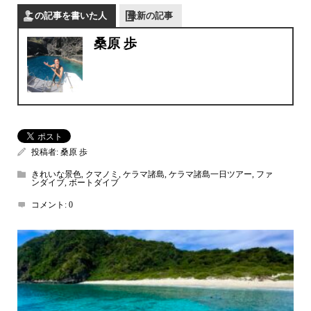
この記事を書いた人
最新の記事
桑原 歩
投稿者:
桑原 歩
きれいな景色
,
クマノミ
,
ケラマ諸島
,
ケラマ諸島一日ツアー
,
ファ
ンダイブ
,
ボートダイブ
コメント:
0