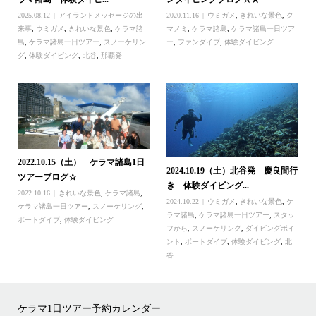
2025.08.12
アイランドメッセージの出
2020.11.16
ウミガメ
,
きれいな景色
,
ク
来事
,
ウミガメ
,
きれいな景色
,
ケラマ諸
マノミ
,
ケラマ諸島
,
ケラマ諸島一日ツア
島
,
ケラマ諸島一日ツアー
,
スノーケリン
ー
,
ファンダイブ
,
体験ダイビング
グ
,
体験ダイビング
,
北谷
,
那覇発
2022.10.15（土） ケラマ諸島1日
2024.10.19（土）北谷発 慶良間行
ツアーブログ☆
き 体験ダイビング...
2022.10.16
きれいな景色
,
ケラマ諸島
,
2024.10.22
ウミガメ
,
きれいな景色
,
ケ
ケラマ諸島一日ツアー
,
スノーケリング
,
ラマ諸島
,
ケラマ諸島一日ツアー
,
スタッ
ボートダイブ
,
体験ダイビング
フから
,
スノーケリング
,
ダイビングポイ
ント
,
ボートダイブ
,
体験ダイビング
,
北
谷
ケラマ1日ツアー予約カレンダー