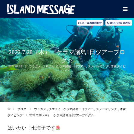
2022.7.28（木） ケラマ諸島1日ツアーブロ
グ☆
2022.07.28
ウミガメ
,
クマノミ
,
ケラマ諸島一日ツアー
,
スノーケリング
,
体験ダイビ
ング
ブログ
ウミガメ
,
クマノミ
,
ケラマ諸島一日ツアー
,
スノーケリング
,
体験
ダイビング
2022.7.28（木） ケラマ諸島1日ツアーブログ☆
はいたい！七海子です