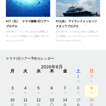
9/27（日） ケラマ諸島1日ツアー
9/15(水) アイランドメッセージ
ブログ☆
スタッフブログ☆
2020.09.27
ウミガメ
,
きれいな景色
,
ク
2021.09.15
ウミガメ
,
きれいな景色
,
ケ
マノミ
,
ケラマ諸島
,
ケラマ諸島一日ツア
ラマ諸島
,
ショップツアー
,
スノーケリン
ー
,
ファンダイブ
グ
,
チャータークルーズ
ケラマ1日ツアー予約カレンダー
2026年8月
月
火
水
木
金
土
日
1
2
－
－
3
4
5
6
7
8
9
－
－
－
－
－
－
－
10
11
12
13
14
15
16
×
×
×
△
○
○
×