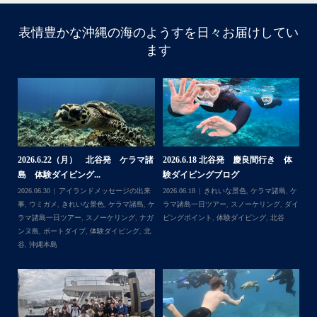
1日目は呼吸の練習！！！
2日目は実際に泳いで遊んでみよう！
表情豊かな沖縄の海のようすを日々お届けしてい
ます
水中で呼吸ができる不思議な遊びはどうだっかな？！？！
タイミングがよかったチームはカメも見れてチョーラッキ
ー
スポーツ科なので運動神経抜群
海況は荒れてましたが、2日間とも船出せたのは運がいい
ね！！
高校生でダイビングできるのは羨ましい！！！
なかなかできない経験
今回は海の世界にほんの少し足を入れただけなのでもっと
体
【台風13号によるツアー中止のお知
2026.8.2（火） 北谷発 ケラマ諸
2
もっと知りたくなったら是非ライセンス取得して遊びに来
らせ】
島 体験ダイビング&...
ュ
...
てね
,
ケ
2026.08.06
アイランドメッセージの出来
2026.08.03
アイランドメッセージの出来
202
ダイ
事
,
台風
事
,
きれいな景色
,
ケラマ諸島
,
ケラマ諸島
マ
一日ツアー
,
スノーケリング
,
ナガンヌ島
,
ン
北谷
グ