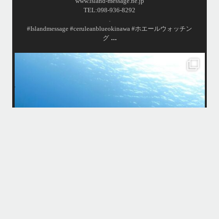
island.message
はいさ〜い！
今年も青森高校の修学旅行～体験ダイビング～
1日目は呼吸の練習！！！
2日目は実際に泳いで遊んでみよう！
水中で呼吸ができる不思議な遊びはどうだっかな？！？！
タイミングがよかったチームはカメも見れてチョーラッキー
スポーツ科なので運動神経抜群
海況は荒れてましたが、2日間とも船出せたのは運がいいね！！
高校生でダイビングできるのは羨ましい！！！
なかなかできない経験
今回は海の世界にほんの少し足を入れただけなのでもっともっと知りた
今
くなったら是非ライセンス取得して遊びに来てね
...
12月 1
そう
多い
まし
きで
はいさ〜い！
今年も青森高校の修学旅行～体験ダイビング～