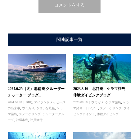
関連記事一覧
2024.6.25（火）那覇発 クルーザー
2023.8.16 北谷発 ケラマ諸島
チャーター ブログ...
体験ダイビングブログ
2024.06.28
BBQ
,
アイランドメッセージ
2023.08.16
ウミガメ
,
ケラマ諸島
,
ケラ
の出来事
,
ウミガメ
,
きれいな景色
,
ケラ
マ諸島一日ツアー
,
スノーケリング
,
ダイ
マ諸島
,
スノーケリング
,
チャータークル
ビングポイント
,
体験ダイビング
ーズ
,
沖縄本島
,
社員旅行