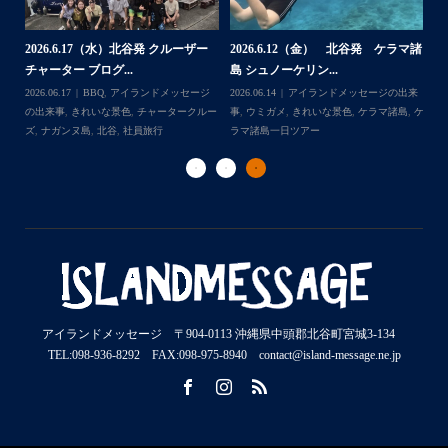
2026.7.28（火） 北谷発 ケラマ諸
2
2026.7.23 北谷発 慶良間行き 体
マ諸
島 体験ダイビング...
島
験ダイビング＆シュ...
2026.07.30
アイランドメッセージの出来
202
Follow on Instagram
2026.07.23
きれいな景色
,
ケラマ諸島
,
ケ
来
事
,
ウミウシ
,
きれいな景色
,
ケラマ諸島
,
ケ
事
ラマ諸島一日ツアー
,
スノーケリング
,
ダイ
,
ケ
ラマ諸島一日ツアー
,
スノーケリング
,
体験
ラ
ビングポイント
,
北谷
ダイビング
,
北谷
ト
アイランドメッセージ 〒904-0113 沖縄県中頭郡北谷町宮城3-134
TEL:098-936-8292 FAX:098-975-8940 contact@island-message.ne.jp