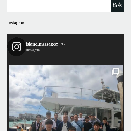
Instagram
island.message
396
Instagram
island.message
4/7（日）今シーズン最後のホエールウォッチングツアーへ行って来まし
マで
た
•
アイランドメッセージとしてのホエールウォッチングツアーは3/31で終
了しておりますが、提携の旅行会社さんのチャーターでラストウォッチ
先
ごし
ングへ
・
この時期になるとやはりクジラが少ないですが有難い事にダイビング船
から情報を頂き無事に親子クジラを観察する事ができました
ア
•
小雨降りしきる中でしたが海は凪で、産まれて間も無い子クジラと母ク
ジラが寄り添って泳ぐ光景は神秘的でしたよ〜
•
...
ウ
4月 7