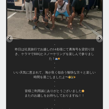
4/7（日）今シーズン最後のホエールウォッチングツアーへ
行って来ました
•
アイランドメッセージとしてのホエールウォッチングツア
ーは3/31で終了しておりますが、提携の旅行会社さんのチ
ャーターでラストウォッチングへ
・
この時期になるとやはりクジラが少ないですが有難い事に
ダイビング船から情報を頂き無事に親子クジラを観察する
事ができました
•
小雨降りしきる中でしたが海は凪で、産まれて間も無い子
クジラと母クジラが寄り添って泳ぐ光景は神秘的でした
よ〜
...
•