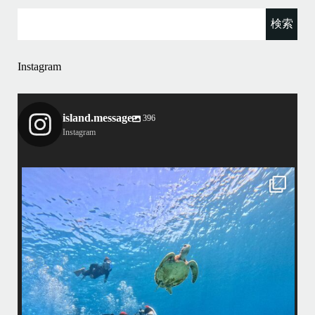
Instagram
island.message
396
Instagram
island.message
渋谷さん(船長)20年来のリピーター様&
そのお仲間の皆様とケラマへ行って来ました！
・
最
天気最高ー！
マ
ウミガメ日和で初ダイビングの方もばっちり見れました
きま
・
海
あっという間の一日でした！
また一緒に潜りましょう
昔
ありがとうございました
で
＊＊＊
アイランドメッセージは北谷町の浜川漁港を拠点に、中部発着の国立公
渡