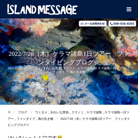
2022/7/28（木）ケラマ諸島1日ツアー ファ
ンダイビングブログ☆
2022.07.29
ウミガメ
,
きれいな景色
,
クマノミ
,
ケラマ諸島
,
ケラマ諸島一日ツアー
,
フ
ァンダイブ
,
海の生き物
ブログ
ウミガメ
,
きれいな景色
,
クマノミ
,
ケラマ諸島
,
ケラマ諸島一日ツ
アー
,
ファンダイブ
,
海の生き物
2022/7/28（木）ケラマ諸島1日ツアー ファンダイ
ビングブログ☆
はいさいっ！
ミワです