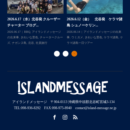
2026.7.28（火） 北谷発 ケラマ諸
2
2026.7.23 北谷発 慶良間行き 体
マ諸
島 体験ダイビング...
島
験ダイビング＆シュ...
2026.07.30
アイランドメッセージの出来
202
Follow on Instagram
2026.07.23
きれいな景色
,
ケラマ諸島
,
ケ
来
事
,
ウミウシ
,
きれいな景色
,
ケラマ諸島
,
ケ
事
ラマ諸島一日ツアー
,
スノーケリング
,
ダイ
,
ケ
ラマ諸島一日ツアー
,
スノーケリング
,
体験
ラ
ビングポイント
,
北谷
ダイビング
,
北谷
ト
アイランドメッセージ 〒904-0113 沖縄県中頭郡北谷町宮城3-134
TEL:098-936-8292 FAX:098-975-8940 contact@island-message.ne.jp