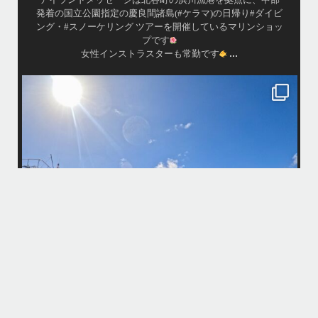
発着の国立公園指定の慶良間諸島(#ケラマ)の日帰り#ダイビ
ング・#スノーケリング ツアーを開催しているマリンショッ
プです
...
女性インストラスターも常勤です
island.message
10月前半クルーザーチャーター
たくさんのご利用本当にありがとうございました
・
最
BBQにジェットスキー、バナナボート、SUP、パラセーリングなどな
パ
ど…勇海号を拠点に色々お楽しみ頂きましたよ〜
・
海も荒れずにいい天気の中開催できたので何よりです
また来年もリピートして頂けたら嬉しいです
何
・
気
＊＊＊
アイランドメッセージは北谷町の浜川漁港を拠点に、中部発着の国立公
園指定の慶良間諸島(#ケラマ)の日帰り#ダイビング・#スノーケリング
ツアーを開催しているマリンショップです
...
10月 14
立公
グ