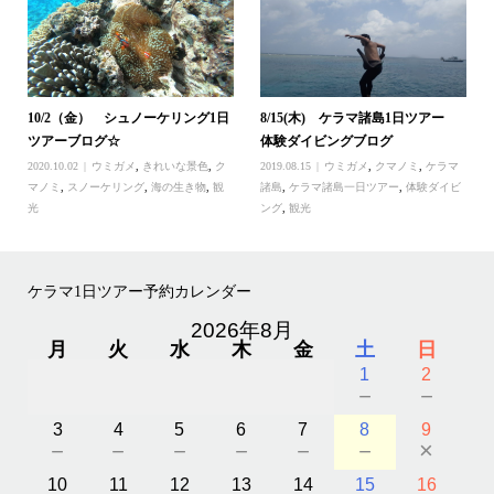
10/2（金） シュノーケリング1日
8/15(木) ケラマ諸島1日ツアー
ツアーブログ☆
体験ダイビングブログ
2020.10.02
ウミガメ
,
きれいな景色
,
ク
2019.08.15
ウミガメ
,
クマノミ
,
ケラマ
マノミ
,
スノーケリング
,
海の生き物
,
観
諸島
,
ケラマ諸島一日ツアー
,
体験ダイビ
光
ング
,
観光
ケラマ1日ツアー予約カレンダー
2026年8月
月
火
水
木
金
土
日
1
2
－
－
3
4
5
6
7
8
9
－
－
－
－
－
－
×
10
11
12
13
14
15
16