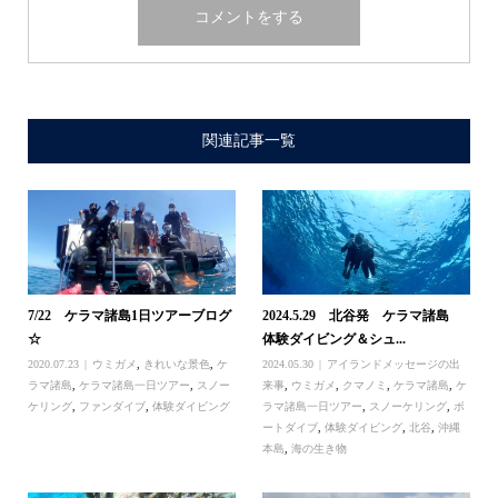
関連記事一覧
7/22 ケラマ諸島1日ツアーブログ
2024.5.29 北谷発 ケラマ諸島
☆
体験ダイビング＆シュ...
2020.07.23
ウミガメ
,
きれいな景色
,
ケ
2024.05.30
アイランドメッセージの出
ラマ諸島
,
ケラマ諸島一日ツアー
,
スノー
来事
,
ウミガメ
,
クマノミ
,
ケラマ諸島
,
ケ
ケリング
,
ファンダイブ
,
体験ダイビング
ラマ諸島一日ツアー
,
スノーケリング
,
ボ
ートダイブ
,
体験ダイビング
,
北谷
,
沖縄
本島
,
海の生き物