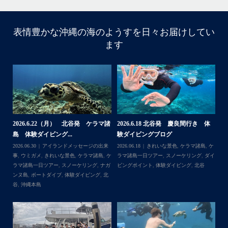
表情豊かな沖縄の海のようすを日々お届けしてい
10月前半クルーザーチャーター
ます
たくさんのご利用本当にありがとうございました
・
BBQにジェットスキー、バナナボート、SUP、パラセーリ
ングなどなど…勇海号を拠点に色々お楽しみ頂きました
よ〜
・
海も荒れずにいい天気の中開催できたので何よりです
また来年もリピートして頂けたら嬉しいです
・
体
【台風13号によるツアー中止のお知
2026.8.2（火） 北谷発 ケラマ諸
2
らせ】
島 体験ダイビング&...
ュ
＊＊＊
,
ケ
2026.08.06
アイランドメッセージの出来
2026.08.03
アイランドメッセージの出来
202
アイランドメッセージは北谷町の浜川漁港を拠点に、中部
ダイ
事
,
台風
事
,
きれいな景色
,
ケラマ諸島
,
ケラマ諸島
マ
発着の国立公園指定の慶良間諸島(#ケラマ)の日帰り#ダイビ
一日ツアー
,
スノーケリング
,
ナガンヌ島
,
ン
ング・#スノーケリング ツアーを開催しているマリンショッ
北谷
グ
...
゙
プです
ッ