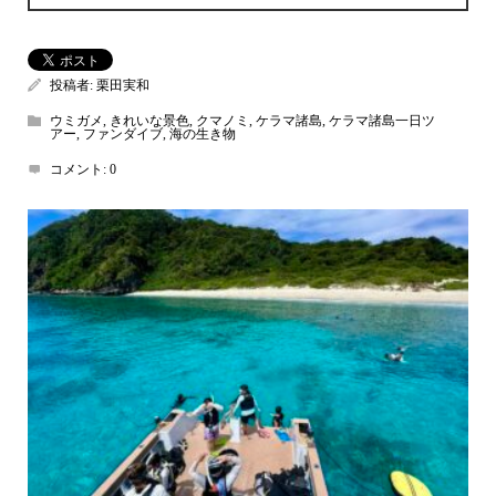
投稿者:
栗田実和
ウミガメ
,
きれいな景色
,
クマノミ
,
ケラマ諸島
,
ケラマ諸島一日ツ
アー
,
ファンダイブ
,
海の生き物
コメント:
0