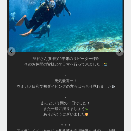
園指定の慶良間諸島(#ケラマ)の日帰り#ダイビング・#スノーケリング
ツアーを開催しているマリンショップです
女性インストラスターも常勤です
...
10月 17
渋谷さん(船長)20年来のリピーター様&
そのお仲間の皆様とケラマへ行って来ました！
・
天気最高ー！
ウミガメ日和で初ダイビングの方もばっちり見れました
・
あっという間の一日でした！
また一緒に潜りましょう
ありがとうございました
＊＊＊
アイランドメッセージは北谷町の浜川漁港を拠点に、中部