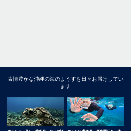
・
気
＊＊＊
アイランドメッセージは北谷町の浜川漁港を拠点に、中部発着の国立公
園指定の慶良間諸島(#ケラマ)の日帰り#ダイビング・#スノーケリング
ツアーを開催しているマリンショップです
...
10月 14
立公
グ
表情豊かな沖縄の海のようすを日々お届けしてい
10月前半クルーザーチャーター
ます
たくさんのご利用本当にありがとうございました
・
BBQにジェットスキー、バナナボート、SUP、パラセーリ
ングなどなど…勇海号を拠点に色々お楽しみ頂きました
よ〜
・
海も荒れずにいい天気の中開催できたので何よりです
また来年もリピートして頂けたら嬉しいです
・