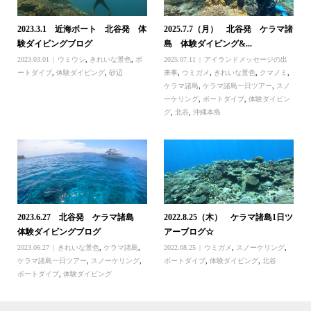
2023.3.1 近海ボート 北谷発 体
2025.7.7（月） 北谷発 ケラマ諸
験ダイビングブログ
島 体験ダイビング&...
2023.03.01
ウミウシ
,
きれいな景色
,
ボ
2025.07.11
アイランドメッセージの出
ートダイブ
,
体験ダイビング
,
砂辺
来事
,
ウミガメ
,
きれいな景色
,
クマノミ
,
ケラマ諸島
,
ケラマ諸島一日ツアー
,
スノ
ーケリング
,
ボートダイブ
,
体験ダイビン
グ
,
北谷
,
沖縄本島
2023.6.27 北谷発 ケラマ諸島
2022.8.25（木） ケラマ諸島1日ツ
体験ダイビングブログ
アーブログ☆
2023.06.27
きれいな景色
,
ケラマ諸島
,
2022.08.25
ウミガメ
,
スノーケリング
,
ケラマ諸島一日ツアー
,
スノーケリング
,
ボートダイブ
,
体験ダイビング
,
北谷
ボートダイブ
,
体験ダイビング