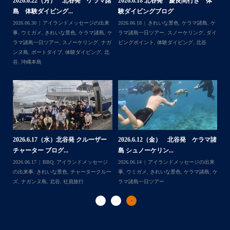
諸
2026.6.22（月） 北谷発 ケラマ諸
2026.6.18 北谷発 慶良間行き 体
【
島 体験ダイビング...
験ダイビングブログ
ら
＊＊＊
来
2026.06.30
アイランドメッセージの出来
2026.06.18
きれいな景色
,
ケラマ諸島
,
ケ
202
アイランドメッセージは北谷町の浜川漁港を拠点に、中部
島
事
,
ウミガメ
,
きれいな景色
,
ケラマ諸島
,
ケ
ラマ諸島一日ツアー
,
スノーケリング
,
ダイ
事
発着の国立公園指定の慶良間諸島(#ケラマ)の日帰り#ダイビ
イ
ラマ諸島一日ツアー
,
スノーケリング
,
ナガ
ビングポイント
,
体験ダイビング
,
北谷
ング・#スノーケリング ツアーを開催しているマリンショッ
ンヌ島
,
ボートダイブ
,
体験ダイビング
,
北
...
゙
プです
谷
,
沖縄本島
ッ
ー
2
2026.6.17（水）北谷発 クルーザー
2026.6.12（金） 北谷発 ケラマ諸
島
チャーター ブログ...
島 シュノーケリン...
ジ
202
Follow on Instagram
日ツ
2026.06.17
BBQ
,
アイランドメッセージ
2026.06.14
アイランドメッセージの出来
事
ー
の出来事
,
きれいな景色
,
チャータークルー
事
,
ウミガメ
,
きれいな景色
,
ケラマ諸島
,
ケ
ラ
ズ
,
ナガンヌ島
,
北谷
,
社員旅行
ラマ諸島一日ツアー
ダ