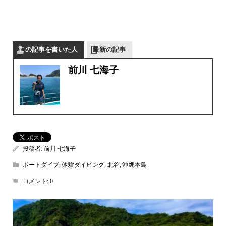
この記事を書いた人
最新の記事
前川 七海子
投稿者:
前川 七海子
ボートダイブ
,
体験ダイビング
,
北谷
,
沖縄本島
コメント:
0