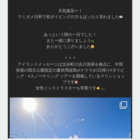
・
天気最高ー！
ウミガメ日和で初ダイビングの方もばっちり見れました
・
あっという間の一日でした！
また一緒に潜りましょう
ありがとうございました
＊＊＊
アイランドメッセージは北谷町の浜川漁港を拠点に、中部
発着の国立公園指定の慶良間諸島(#ケラマ)の日帰り#ダイビ
ング・#スノーケリング ツアーを開催しているマリンショッ
プです
...
女性インストラスターも常勤です
island.message
10月前半クルーザーチャーター
たくさんのご利用本当にありがとうございました
・
最
BBQにジェットスキー、バナナボート、SUP、パラセーリングなどな
パ
ど…勇海号を拠点に色々お楽しみ頂きましたよ〜
・
海も荒れずにいい天気の中開催できたので何よりです
また来年もリピートして頂けたら嬉しいです
何