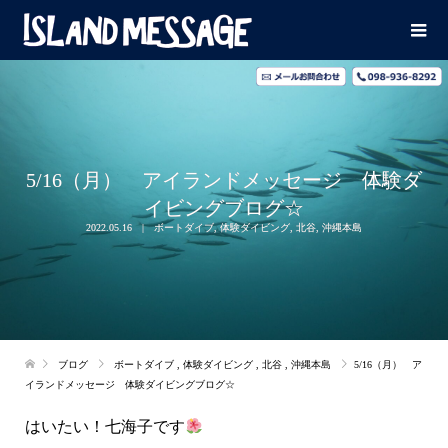
5/16（月） アイランドメッセージ 体験ダ
イビングブログ☆
2022.05.16
ボートダイブ
,
体験ダイビング
,
北谷
,
沖縄本島
ブログ
ボートダイブ
,
体験ダイビング
,
北谷
,
沖縄本島
5/16（月） ア
イランドメッセージ 体験ダイビングブログ☆
はいたい！七海子です