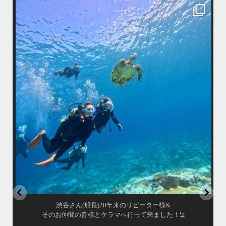
island.message
渋谷さん(船長)20年来のリピーター様&
そのお仲間の皆様とケラマへ行って来ました！
・
最
天気最高ー！
マ
ウミガメ日和で初ダイビングの方もばっちり見れました
きま
・
海
あっという間の一日でした！
また一緒に潜りましょう
昔
ありがとうございました
で
＊＊＊
アイランドメッセージは北谷町の浜川漁港を拠点に、中部発着の国立公
渡
園指定の慶良間諸島(#ケラマ)の日帰り#ダイビング・#スノーケリング
ツアーを開催しているマリンショップです
女性インストラスターも常勤です
...
10月 17
渋谷さん(船長)20年来のリピーター様&
そのお仲間の皆様とケラマへ行って来ました！