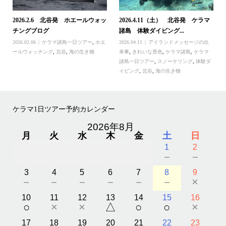
2026.2.6 北谷発 ホエールウォッ
2026.4.11（土） 北谷発 ケラマ
チングブログ
諸島 体験ダイビング...
2026.02.06
ケラマ諸島一日ツアー
,
ホエ
2026.04.11
アイランドメッセージの出
ールウォッチング
,
北谷
,
海の生き物
来事
,
きれいな景色
,
ケラマ諸島
,
ケラマ
諸島一日ツアー
,
スノーケリング
,
体験ダ
イビング
,
北谷
,
海の生き物
ケラマ1日ツアー予約カレンダー
2026年8月
月
火
水
木
金
土
日
1
2
－
－
3
4
5
6
7
8
9
－
－
－
－
－
－
×
10
11
12
13
14
15
16
○
×
×
△
○
○
×
17
18
19
20
21
22
23