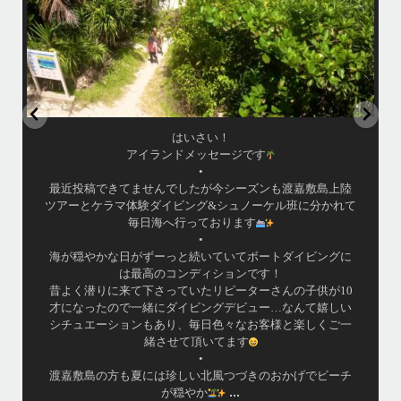
はいさい！
アイランドメッセージです
•
最近投稿できてませんでしたが今シーズンも渡嘉敷島上陸
ツアーとケラマ体験ダイビング&シュノーケル班に分かれて
毎日海へ行っております
•
海が穏やかな日がずーっと続いていてボートダイビングに
は最高のコンディションです！
昔よく潜りに来て下さっていたリピーターさんの子供が10
才になったので一緒にダイビングデビュー…なんて嬉しい
シチュエーションもあり、毎日色々なお客様と楽しくご一
緒させて頂いてます
•
渡嘉敷島の方も夏には珍しい北風つづきのおかげでビーチ
...
が穏やか