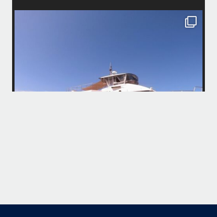
island.message
・
・
はいさい
アイランドメッセージです
・
最近は、連日クルーザーチャーターのご利用が続いていて梅雨明け後の
どな
パーフェクトな海でバナナボートに船上BBQ、シュノーケリングとお楽
しみ頂いております
・
・
何ヶ月も前からやり取りさせて頂き温めていたご予約でしたので、お天
「
気とコンディションに恵まれて、皆さん大満足な一日を過ごして頂けて
本当によかったです
・
立公
・
ま
グ
また来年も社員旅行で沖縄へいらっしゃる際は是非ご利用ください
ね！！
ありがとうございました
ウ
・
・
...
6月 28
・