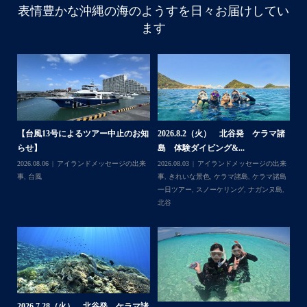
・
表情豊かな沖縄の海のようすを日々お届けしてい
はいさい
ます
アイランドメッセージです
・
最近は、連日クルーザーチャーターのご利用が続いていて
梅雨明け後のパーフェクトな海でバナナボートに船上
BBQ、シュノーケリングとお楽しみ頂いております
・
・
何ヶ月も前からやり取りさせて頂き温めていたご予約でし
たので、お天気とコンディションに恵まれて、皆さん大満
諸
2026.7.18 北谷発 慶良間行き シ
2026.7.6（月） 北谷発 ケラマ諸
2
足な一日を過ごして頂けて本当によかったです
ュノーケル＆ダイビ...
島 ３ダイブ体験ダイ...
島
・
来
2026.07.19
ウミガメ
,
きれいな景色
,
ケラ
2026.07.08
アイランドメッセージの出来
202
・
島
マ諸島
,
ケラマ諸島一日ツアー
,
スノーケリ
事
,
きれいな景色
,
ケラマ諸島
,
ケラマ諸島
事
また来年も社員旅行で沖縄へいらっしゃる際は是非ご利用
島
,
ング
,
ダイビングポイント
,
体験ダイビン
一日ツアー
,
スノーケリング
,
ボートダイ
ラ
くださいね！！
グ
,
北谷
,
海の生き物
ブ
,
北谷
,
沖縄本島
ン
ありがとうございました
谷
・
・
...
2026.7.1（水） 北谷発 ケラマ諸
2026.6.29（月）那覇発 クルーザー