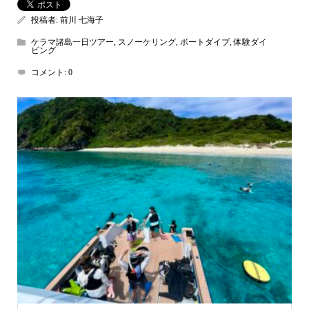
投稿者:
前川 七海子
ケラマ諸島一日ツアー
,
スノーケリング
,
ボートダイブ
,
体験ダイ
ビング
コメント:
0