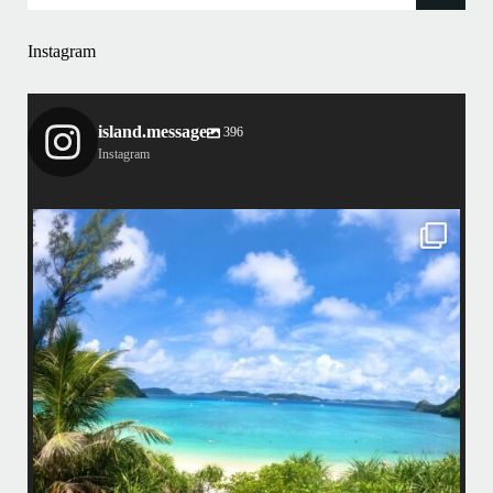
Instagram
island.message
396
Instagram
island.message
はいさい！
アイランドメッセージです
•
最近投稿できてませんでしたが今シーズンも渡嘉敷島上陸ツアーとケラ
マ体験ダイビング&シュノーケル班に分かれて毎日海へ行っております
い
•
海が穏やかな日がずーっと続いていてボートダイビングには最高のコン
ディションです！
昔よく潜りに来て下さっていたリピーターさんの子供が10才になったの
で一緒にダイビングデビュー…なんて嬉しいシチュエーションもあり、
毎日色々なお客様と楽しくご一緒させて頂いてます
•
立公
渡嘉敷島の方も夏には珍しい北風つづきのおかげでビーチが穏やか
グ
...
8月 14