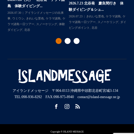
体
2
島 体験ダイビング&...
チャーター ブログ...
チ
2026.07.06
アイランドメッセージの出来
2026.07.03
BBQ
,
アイランドメッセージ
Follow on Instagram
,
ケ
事
,
ウミガメ
,
きれいな景色
,
ケラマ諸島
,
ケ
の出来事
,
きれいな景色
,
ケラマ諸島一日ツ
202
ダイ
ラマ諸島一日ツアー
,
スノーケリング
,
ボー
アー
,
スノーケリング
,
チャータークルー
の
トダイブ
,
体験ダイビング
,
北谷
,
沖縄本島
ズ
,
沖縄本島
,
社員旅行
,
那覇発
ズ
アイランドメッセージ 〒904-0113 沖縄県中頭郡北谷町宮城3-134
TEL:098-936-8292 FAX:098-975-8940 contact@island-message.ne.jp
Copyright © ISLAND MESSAGE