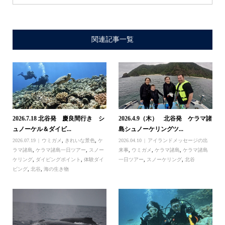
関連記事一覧
2026.7.18 北谷発 慶良間行き シ
2026.4.9（木） 北谷発 ケラマ諸
ュノーケル＆ダイビ...
島シュノーケリングツ...
2026.07.19
ウミガメ
,
きれいな景色
,
ケ
2026.04.10
アイランドメッセージの出
ラマ諸島
,
ケラマ諸島一日ツアー
,
スノー
来事
,
ウミガメ
,
ケラマ諸島
,
ケラマ諸島
ケリング
,
ダイビングポイント
,
体験ダイ
一日ツアー
,
スノーケリング
,
北谷
ビング
,
北谷
,
海の生き物