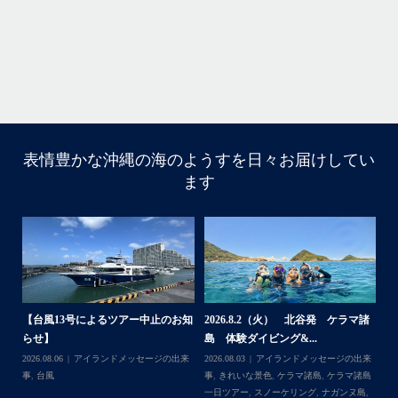
まし
きで
はいさ〜い！
今年も青森高校の修学旅行～体験ダイビング～
1日目は呼吸の練習！！！
2日目は実際に泳いで遊んでみよう！
表情豊かな沖縄の海のようすを日々お届けしてい
ます
水中で呼吸ができる不思議な遊びはどうだっかな？！？！
タイミングがよかったチームはカメも見れてチョーラッキ
ー
スポーツ科なので運動神経抜群
海況は荒れてましたが、2日間とも船出せたのは運がいい
ね！！
高校生でダイビングできるのは羨ましい！！！
なかなかできない経験
今回は海の世界にほんの少し足を入れただけなのでもっと
体
【台風13号によるツアー中止のお知
2026.8.2（火） 北谷発 ケラマ諸
2
もっと知りたくなったら是非ライセンス取得して遊びに来
らせ】
島 体験ダイビング&...
ュ
...
てね
,
ケ
2026.08.06
アイランドメッセージの出来
2026.08.03
アイランドメッセージの出来
202
ダイ
事
,
台風
事
,
きれいな景色
,
ケラマ諸島
,
ケラマ諸島
マ
一日ツアー
,
スノーケリング
,
ナガンヌ島
,
ン