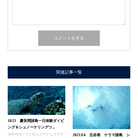
関連記事一覧
10/23 慶良間諸島一日体験ダイビ
ング＆シュノーケリングツ...
2019.10.23
ウミガメ
,
クマノミ
,
ケラマ
2023.9.6 北谷発 ケラマ諸島 シ