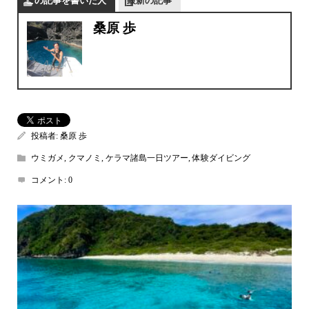
この記事を書いた人
最新の記事
桑原 歩
投稿者:
桑原 歩
ウミガメ
,
クマノミ
,
ケラマ諸島一日ツアー
,
体験ダイビング
コメント:
0