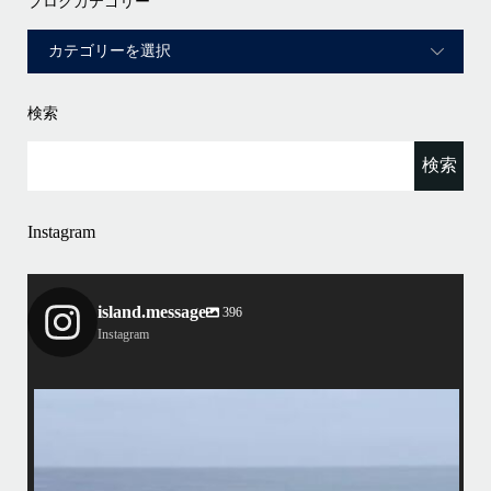
ブログカテゴリー
検索
Instagram
island.message
396
Instagram
island.message
4/7（日）今シーズン最後のホエールウォッチングツアーへ行って来まし
マで
た
•
アイランドメッセージとしてのホエールウォッチングツアーは3/31で終
了しておりますが、提携の旅行会社さんのチャーターでラストウォッチ
先