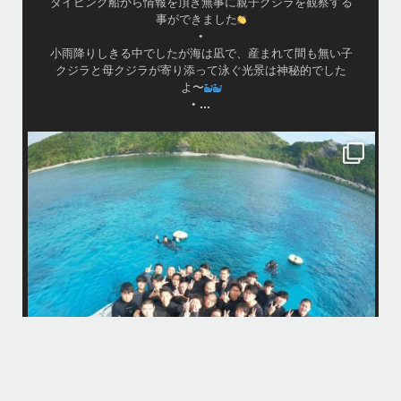
ダイビング船から情報を頂き無事に親子クジラを観察する
事ができました
•
小雨降りしきる中でしたが海は凪で、産まれて間も無い子
クジラと母クジラが寄り添って泳ぐ光景は神秘的でした
よ〜
...
•
island.message
はいさ〜い！
今年も青森高校の修学旅行～体験ダイビング～
1日目は呼吸の練習！！！
2日目は実際に泳いで遊んでみよう！
水中で呼吸ができる不思議な遊びはどうだっかな？！？！
タイミングがよかったチームはカメも見れてチョーラッキー
スポーツ科なので運動神経抜群
海況は荒れてましたが、2日間とも船出せたのは運がいいね！！
高校生でダイビングできるのは羨ましい！！！
なかなかできない経験
今回は海の世界にほんの少し足を入れただけなのでもっともっと知りた
今
くなったら是非ライセンス取得して遊びに来てね
...
12月 1
そう
多い