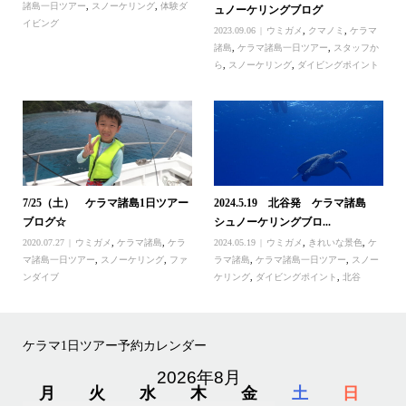
諸島一日ツアー
,
スノーケリング
,
体験ダ
ュノーケリングブログ
イビング
2023.09.06
ウミガメ
,
クマノミ
,
ケラマ
諸島
,
ケラマ諸島一日ツアー
,
スタッフか
ら
,
スノーケリング
,
ダイビングポイント
7/25（土） ケラマ諸島1日ツアー
2024.5.19 北谷発 ケラマ諸島
ブログ☆
シュノーケリングブロ...
2020.07.27
ウミガメ
,
ケラマ諸島
,
ケラ
2024.05.19
ウミガメ
,
きれいな景色
,
ケ
マ諸島一日ツアー
,
スノーケリング
,
ファ
ラマ諸島
,
ケラマ諸島一日ツアー
,
スノー
ンダイブ
ケリング
,
ダイビングポイント
,
北谷
ケラマ1日ツアー予約カレンダー
2026年8月
月
火
水
木
金
土
日