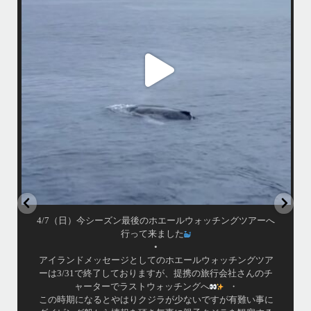
ごし
ングへ
・
この時期になるとやはりクジラが少ないですが有難い事にダイビング船
から情報を頂き無事に親子クジラを観察する事ができました
ア
•
小雨降りしきる中でしたが海は凪で、産まれて間も無い子クジラと母ク
ジラが寄り添って泳ぐ光景は神秘的でしたよ〜
•
...
ウ
4月 7
4/7（日）今シーズン最後のホエールウォッチングツアーへ
行って来ました
•
アイランドメッセージとしてのホエールウォッチングツア
ーは3/31で終了しておりますが、提携の旅行会社さんのチ
ャーターでラストウォッチングへ
・
この時期になるとやはりクジラが少ないですが有難い事に