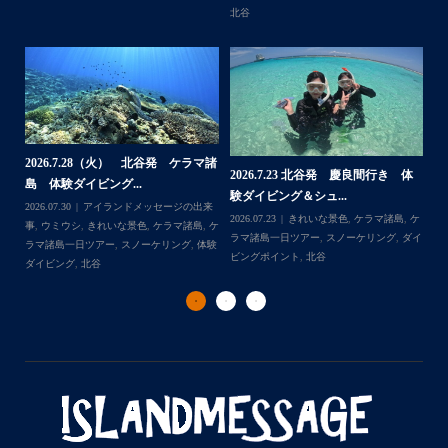
北谷
グ
2026.7.28（火） 北谷発 ケラマ諸
2
2026.7.23 北谷発 慶良間行き 体
マ諸
島 体験ダイビング...
島
験ダイビング＆シュ...
2026.07.30
アイランドメッセージの出来
202
Follow on Instagram
2026.07.23
きれいな景色
,
ケラマ諸島
,
ケ
来
事
,
ウミウシ
,
きれいな景色
,
ケラマ諸島
,
ケ
事
ラマ諸島一日ツアー
,
スノーケリング
,
ダイ
,
ケ
ラマ諸島一日ツアー
,
スノーケリング
,
体験
ラ
ビングポイント
,
北谷
ダイビング
,
北谷
ト