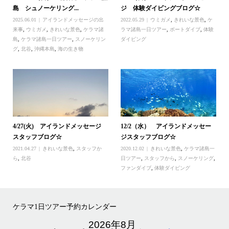
島 シュノーケリング...
ジ 体験ダイビングブログ☆
2025.06.01
アイランドメッセージの出
2022.05.29
ウミガメ
,
きれいな景色
,
ケ
来事
,
ウミガメ
,
きれいな景色
,
ケラマ諸
ラマ諸島一日ツアー
,
ボートダイブ
,
体験
島
,
ケラマ諸島一日ツアー
,
スノーケリン
ダイビング
グ
,
北谷
,
沖縄本島
,
海の生き物
4/27(火) アイランドメッセージ
12/2（水） アイランドメッセー
スタッフブログ☆
ジスタッフブログ☆
2021.04.27
きれいな景色
,
スタッフか
2020.12.02
きれいな景色
,
ケラマ諸島一
ら
,
北谷
日ツアー
,
スタッフから
,
スノーケリング
,
ファンダイブ
,
体験ダイビング
ケラマ1日ツアー予約カレンダー
2026年8月