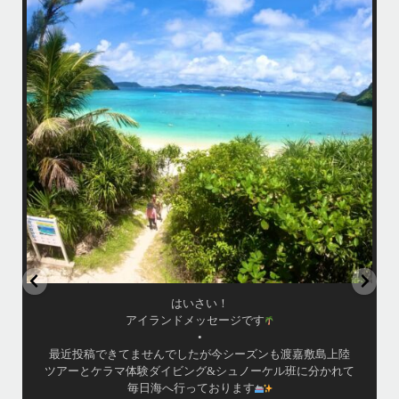
最近投稿できてませんでしたが今シーズンも渡嘉敷島上陸ツアーとケラ
マ体験ダイビング&シュノーケル班に分かれて毎日海へ行っております
い
•
海が穏やかな日がずーっと続いていてボートダイビングには最高のコン
ディションです！
昔よく潜りに来て下さっていたリピーターさんの子供が10才になったの
で一緒にダイビングデビュー…なんて嬉しいシチュエーションもあり、
毎日色々なお客様と楽しくご一緒させて頂いてます
•
立公
渡嘉敷島の方も夏には珍しい北風つづきのおかげでビーチが穏やか
グ
...
8月 14
はいさい！
アイランドメッセージです
•
最近投稿できてませんでしたが今シーズンも渡嘉敷島上陸
ツアーとケラマ体験ダイビング&シュノーケル班に分かれて
毎日海へ行っております