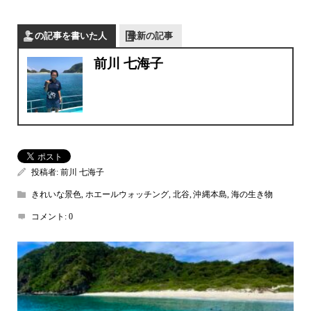
この記事を書いた人
最新の記事
前川 七海子
投稿者:
前川 七海子
きれいな景色
,
ホエールウォッチング
,
北谷
,
沖縄本島
,
海の生き物
コメント:
0