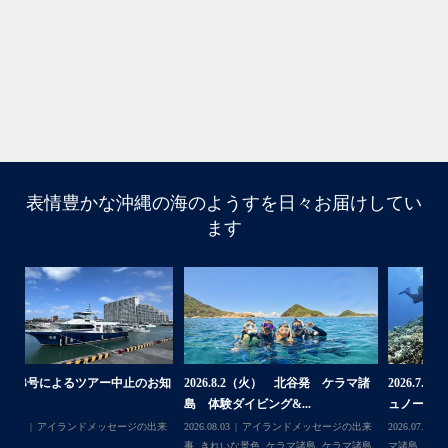
ね！！
ありがとうございました
ウ
・
・
...
6月 28
・
・
表情豊かな沖縄の海のようすを日々お届けしてい
はいさい
ます
アイランドメッセージです
・
最近は、連日クルーザーチャーターのご利用が続いていて
梅雨明け後のパーフェクトな海でバナナボートに船上
BBQ、シュノーケリングとお楽しみ頂いております
・
・
何ヶ月も前からやり取りさせて頂き温めていたご予約でし
たので、お天気とコンディションに恵まれて、皆さん大満
諸
2026.7.18 北谷発 慶良間行き シ
2026.7.6（月） 北谷発 ケラマ諸
2
足な一日を過ごして頂けて本当によかったです
ュノーケル＆ダイビ...
島 ３ダイブ体験ダイ...
島
・
来
2026.07.19
ウミガメ
,
きれいな景色
,
ケラ
2026.07.08
アイランドメッセージの出来
202
・
島
マ諸島
,
ケラマ諸島一日ツアー
,
スノーケリ
事
,
きれいな景色
,
ケラマ諸島
,
ケラマ諸島
事