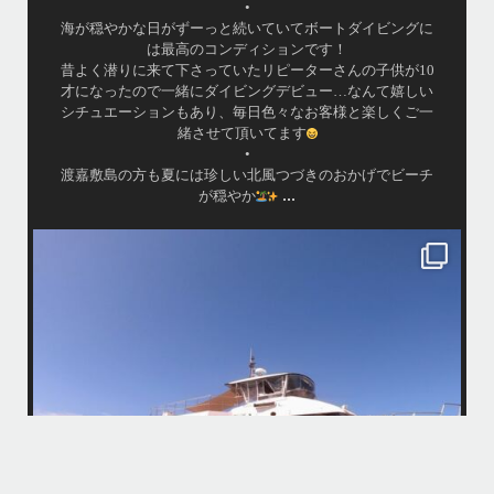
•
海が穏やかな日がずーっと続いていてボートダイビングに
は最高のコンディションです！
昔よく潜りに来て下さっていたリピーターさんの子供が10
才になったので一緒にダイビングデビュー…なんて嬉しい
シチュエーションもあり、毎日色々なお客様と楽しくご一
緒させて頂いてます
•
渡嘉敷島の方も夏には珍しい北風つづきのおかげでビーチ
...
が穏やか
island.message
・
・
はいさい
アイランドメッセージです
・
最近は、連日クルーザーチャーターのご利用が続いていて梅雨明け後の
どな
パーフェクトな海でバナナボートに船上BBQ、シュノーケリングとお楽
しみ頂いております
・
・
何ヶ月も前からやり取りさせて頂き温めていたご予約でしたので、お天
「
気とコンディションに恵まれて、皆さん大満足な一日を過ごして頂けて
本当によかったです
・
立公
・
ま
グ
また来年も社員旅行で沖縄へいらっしゃる際は是非ご利用ください