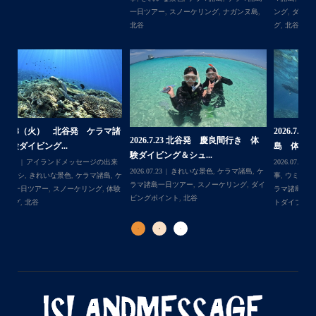
また来年も社員旅行で沖縄へいらっしゃる際は是非ご利用
島
,
ング
,
ダイビングポイント
,
体験ダイビン
一日ツアー
,
スノーケリング
,
ボートダイ
ラ
くださいね！！
グ
,
北谷
,
海の生き物
ブ
,
北谷
,
沖縄本島
ン
ありがとうございました
谷
・
・
...
2026.7.1（水） 北谷発 ケラマ諸
2026.6.29（月）那覇発 クルーザー
体
2
島 体験ダイビング&...
チャーター ブログ...
チ
2026.07.06
アイランドメッセージの出来
2026.07.03
BBQ
,
アイランドメッセージ
Follow on Instagram
,
ケ
事
,
ウミガメ
,
きれいな景色
,
ケラマ諸島
,
ケ
の出来事
,
きれいな景色
,
ケラマ諸島一日ツ
202
ダイ
ラマ諸島一日ツアー
,
スノーケリング
,
ボー
アー
,
スノーケリング
,
チャータークルー
の
トダイブ
,
体験ダイビング
,
北谷
,
沖縄本島
ズ
,
沖縄本島
,
社員旅行
,
那覇発
ズ