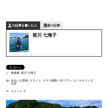
この記事を書いた人
最新の記事
前川 七海子
投稿者:
前川 七海子
きれいな景色
,
クマノミ
,
ケラマ諸島一日ツアー
,
スノーケリング
,
北谷
コメント:
0