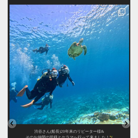
island.message
渋谷さん(船長)20年来のリピーター様&
そのお仲間の皆様とケラマへ行って来ました！
・
最
天気最高ー！
マ
ウミガメ日和で初ダイビングの方もばっちり見れました
きま
・
海
あっという間の一日でした！
また一緒に潜りましょう
昔
ありがとうございました
で
＊＊＊
アイランドメッセージは北谷町の浜川漁港を拠点に、中部発着の国立公
渡
園指定の慶良間諸島(#ケラマ)の日帰り#ダイビング・#スノーケリング
ツアーを開催しているマリンショップです
女性インストラスターも常勤です
...
10月 17
渋谷さん(船長)20年来のリピーター様&
そのお仲間の皆様とケラマへ行って来ました！