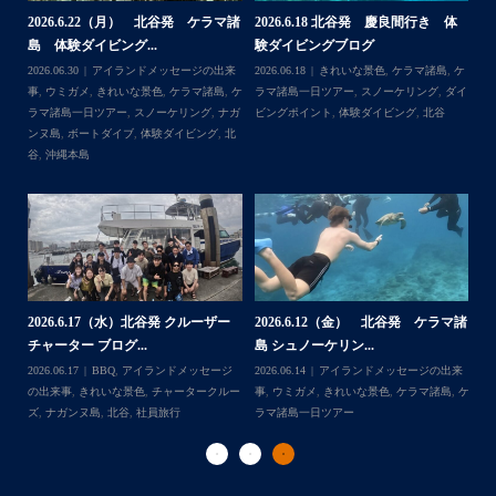
・
体
【台風13号によるツアー中止のお知
2026.8.2（火） 北谷発 ケラマ諸
2
らせ】
島 体験ダイビング&...
ュ
＊＊＊
,
ケ
2026.08.06
アイランドメッセージの出来
2026.08.03
アイランドメッセージの出来
202
アイランドメッセージは北谷町の浜川漁港を拠点に、中部
ダイ
事
,
台風
事
,
きれいな景色
,
ケラマ諸島
,
ケラマ諸島
マ
発着の国立公園指定の慶良間諸島(#ケラマ)の日帰り#ダイビ
一日ツアー
,
スノーケリング
,
ナガンヌ島
,
ン
ング・#スノーケリング ツアーを開催しているマリンショッ
北谷
グ
...
゙
プです
ッ
2026.7.28（火） 北谷発 ケラマ諸
2
2026.7.23 北谷発 慶良間行き 体
マ諸
島 体験ダイビング...
島
験ダイビング＆シュ...
2026.07.30
アイランドメッセージの出来
202
Follow on Instagram
2026.07.23
きれいな景色
,
ケラマ諸島
,
ケ
来
事
,
ウミウシ
,
きれいな景色
,
ケラマ諸島
,
ケ
事
ラマ諸島一日ツアー
,
スノーケリング
,
ダイ
,
ケ
ラマ諸島一日ツアー
,
スノーケリング
,
体験
ラ
ビングポイント
,
北谷
ダイビング
,
北谷
ト