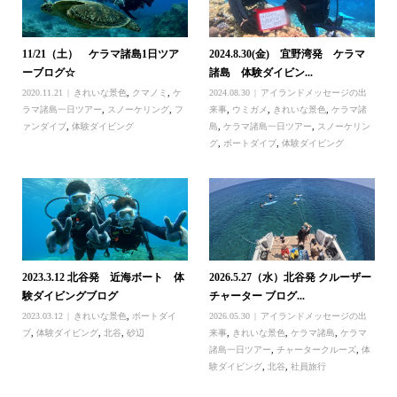
11/21（土） ケラマ諸島1日ツア
2024.8.30(金) 宜野湾発 ケラマ
ーブログ☆
諸島 体験ダイビン...
2020.11.21
きれいな景色
,
クマノミ
,
ケ
2024.08.30
アイランドメッセージの出
ラマ諸島一日ツアー
,
スノーケリング
,
フ
来事
,
ウミガメ
,
きれいな景色
,
ケラマ諸
ァンダイブ
,
体験ダイビング
島
,
ケラマ諸島一日ツアー
,
スノーケリン
グ
,
ボートダイブ
,
体験ダイビング
2023.3.12 北谷発 近海ボート 体
2026.5.27（水）北谷発 クルーザー
験ダイビングブログ
チャーター ブログ...
2023.03.12
きれいな景色
,
ボートダイ
2026.05.30
アイランドメッセージの出
ブ
,
体験ダイビング
,
北谷
,
砂辺
来事
,
きれいな景色
,
ケラマ諸島
,
ケラマ
諸島一日ツアー
,
チャータークルーズ
,
体
験ダイビング
,
北谷
,
社員旅行