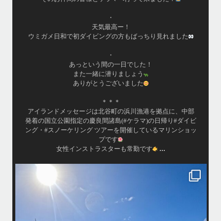
・
天気最高ー！
ウミガメ日和で初ダイビングの方もばっちり見れました
・
あっという間の一日でした！
また一緒に潜りましょう
ありがとうございました
＊＊＊
アイランドメッセージは北谷町の浜川漁港を拠点に、中部
発着の国立公園指定の慶良間諸島(#ケラマ)の日帰り#ダイビ
ング・#スノーケリング ツアーを開催しているマリンショッ
プです
...
女性インストラスターも常勤です
island.message
10月前半クルーザーチャーター
たくさんのご利用本当にありがとうございました
・
最
BBQにジェットスキー、バナナボート、SUP、パラセーリングなどな
パ
ど…勇海号を拠点に色々お楽しみ頂きましたよ〜
・