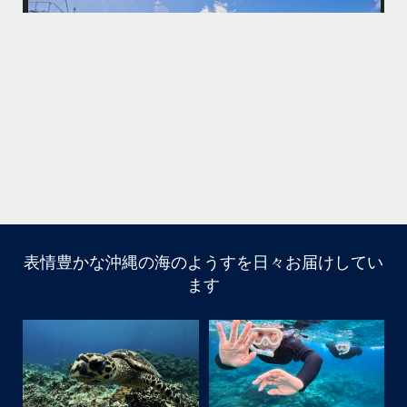
海も荒れずにいい天気の中開催できたので何よりです
また来年もリピートして頂けたら嬉しいです
何
・
気
＊＊＊
アイランドメッセージは北谷町の浜川漁港を拠点に、中部発着の国立公
園指定の慶良間諸島(#ケラマ)の日帰り#ダイビング・#スノーケリング
ツアーを開催しているマリンショップです
...
10月 14
立公
グ
表情豊かな沖縄の海のようすを日々お届けしてい
10月前半クルーザーチャーター
ます
たくさんのご利用本当にありがとうございました
・
BBQにジェットスキー、バナナボート、SUP、パラセーリ
ングなどなど…勇海号を拠点に色々お楽しみ頂きました
よ〜
・
海も荒れずにいい天気の中開催できたので何よりです
また来年もリピートして頂けたら嬉しいです