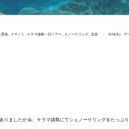
な景色
,
クマノミ
,
ケラマ諸島一日ツアー
,
スノーケリング
,
北谷
8/24(火
ありましたが
、ケラマ諸島にてシュノーケリングをたっぷ