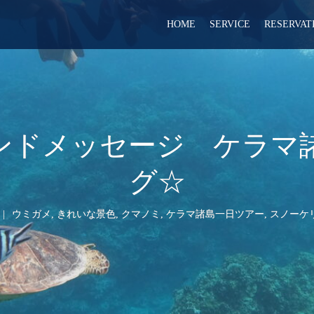
HOME
SERVICE
RESERVAT
イランドメッセージ ケラ
グ☆
ウミガメ
,
きれいな景色
,
クマノミ
,
ケラマ諸島一日ツアー
,
スノーケ