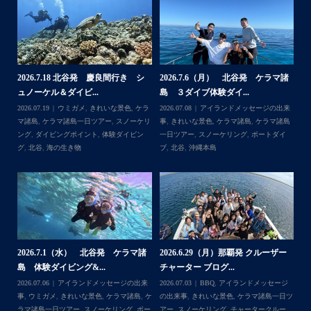
大人は全員ダイビング！！！
カメも全員会えてよかった
今回の船はほかの船が行かないところなのでカメが人馴れ
してなくてスグに逃げられる
ホワイトチップも近くまで寄ってきて怖かった
家族の集合写真はいいね
諸
2026.6.22（月） 北谷発 ケラマ諸
2026.6.18 北谷発 慶良間行き 体
【
次回は夏！お待ちしてます
島 体験ダイビング...
験ダイビングブログ
ら
来
2026.06.30
アイランドメッセージの出来
2026.06.18
きれいな景色
,
ケラマ諸島
,
ケ
202
...
＊＊＊
島
事
,
ウミガメ
,
きれいな景色
,
ケラマ諸島
,
ケ
ラマ諸島一日ツアー
,
スノーケリング
,
ダイ
事
イ
ラマ諸島一日ツアー
,
スノーケリング
,
ナガ
ビングポイント
,
体験ダイビング
,
北谷
ンヌ島
,
ボートダイブ
,
体験ダイビング
,
北
谷
,
沖縄本島
ー
2
2026.6.17（水）北谷発 クルーザー
2026.6.12（金） 北谷発 ケラマ諸
島
チャーター ブログ...
島 シュノーケリン...
ジ
202
Follow on Instagram
日ツ
2026.06.17
BBQ
,
アイランドメッセージ
2026.06.14
アイランドメッセージの出来
事
ー
の出来事
,
きれいな景色
,
チャータークルー
事
,
ウミガメ
,
きれいな景色
,
ケラマ諸島
,
ケ
ラ