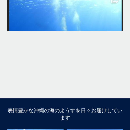
はいさ〜い
今回は家族でご参加頂きました
海になかなか入ってくれなくて苦戦
でも途中からガンガン入ってくれ良かった
大人は全員ダイビング！！！
カメも全員会えてよかった
りた
今回の船はほかの船が行かないところなのでカメが人馴れしてなくてス
先
グに逃げられる
ホワイトチップも近くまで寄ってきて怖かった
家族の集合写真はいいね
次回は夏！お待ちしてます
＊＊＊
...
11月 5
表情豊かな沖縄の海のようすを日々お届けしてい
はいさ〜い
ます
今回は家族でご参加頂きました
海になかなか入ってくれなくて苦戦
でも途中からガンガン入ってくれ良かった