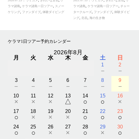
2020.07.23
ウミガメ
,
きれいな景色
,
ケ
2021.07.15
ウミガメ
,
きれいな景色
,
ケ
ラマ諸島
,
ケラマ諸島一日ツアー
,
スノー
ラマ諸島
,
ケラマ諸島一日ツアー
,
チャー
ケリング
,
ファンダイブ
,
体験ダイビング
タークルーズ
,
ファンダイブ
,
体験ダイビ
ング
,
北谷
,
海の生き物
ケラマ1日ツアー予約カレンダー
2026年8月
月
火
水
木
金
土
日
1
2
－
－
3
4
5
6
7
8
9
－
－
－
－
－
－
－
10
11
12
13
14
15
16
×
×
×
△
○
○
×
17
18
19
20
21
22
23
○
×
×
×
○
○
○
24
25
26
27
28
29
30
○
○
×
×
○
×
○