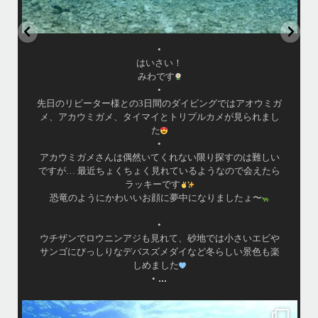
•
はいさい！
みわです
•
先日のリピーター様との3日間のダイビングではアオウミガ
メ、アカウミガメ、タイマイとトリプルカメが見られまし
た
•
アカウミガメさんは偶然いてくれない限り探すのは難しい
ですが… 最近ちょくちょく見れているようなので会えたら
ラッキーです
恐竜のようにかわいいお顔に夢中になりましたょ〜
•
ウチザンでロウニンアジも見れて、砂地では小さいエビや
サンゴにびっしりなデバスズメダイなど冬らしい景色も楽
しめました
...
•
island.message