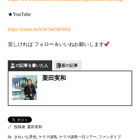
★YouTube
https://youtu.be/lcW34eSRtWQ
宜しければ フォロー＆いいねお願いします
この記事を書いた人
最新の記事
栗田実和
投稿者:
栗田実和
きれいな景色
,
ケラマ諸島
,
ケラマ諸島一日ツアー
,
ファンダイブ