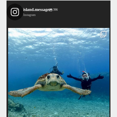
island.message
396
Instagram
island.message
まし
•
はいさい！
みわです
で終
•
ッチ
先日のリピーター様との3日間のダイビングではアオウミガメ、アカウ
ミガメ、タイマイとトリプルカメが見られました
グ船
•
アカウミガメさんは偶然いてくれない限り探すのは難しいですが… 最近
ア
ちょくちょく見れているようなので会えたらラッキーです
園
母ク
恐竜のようにかわいいお顔に夢中になりましたょ〜
•
ウチザンでロウニンアジも見れて、砂地では小さいエビやサンゴにびっ
しりなデバスズメダイなど冬らしい景色も楽しめました
•
...
11月 25