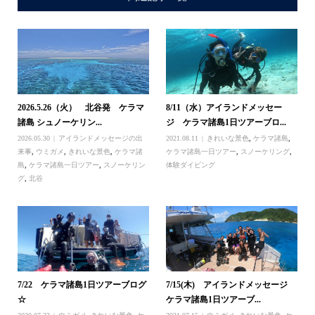
2026.5.26（火） 北谷発 ケラマ
8/11（水）アイランドメッセー
諸島 シュノーケリン...
ジ ケラマ諸島1日ツアーブロ...
2026.05.30
アイランドメッセージの出
2021.08.11
きれいな景色
,
ケラマ諸島
,
来事
,
ウミガメ
,
きれいな景色
,
ケラマ諸
ケラマ諸島一日ツアー
,
スノーケリング
,
島
,
ケラマ諸島一日ツアー
,
スノーケリン
体験ダイビング
グ
,
北谷
7/22 ケラマ諸島1日ツアーブログ
7/15(木) アイランドメッセージ
☆
ケラマ諸島1日ツアーブ...