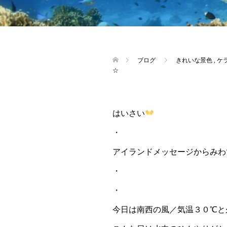
ブログ
きれいな景色
,
ケ
☆
はいさい
・
アイランドメッセージからみわ
・
・
今日は南西の風／気温３０℃と