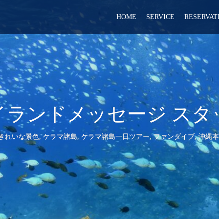
HOME
SERVICE
RESERVAT
アイランドメッセージ スタ
きれいな景色
,
ケラマ諸島
,
ケラマ諸島一日ツアー
,
ファンダイブ
,
沖縄本