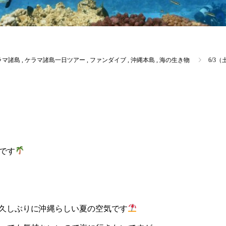
ラマ諸島
,
ケラマ諸島一日ツアー
,
ファンダイブ
,
沖縄本島
,
海の生き物
6/3
です
久しぶりに沖縄らしい夏の空気です