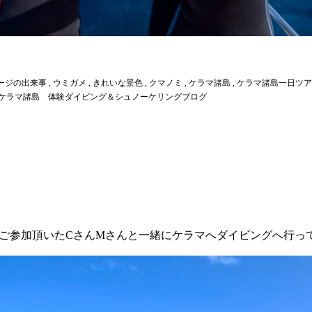
ージの出来事
,
ウミガメ
,
きれいな景色
,
クマノミ
,
ケラマ諸島
,
ケラマ諸島一日ツア
 北谷発 ケラマ諸島 体験ダイビング＆シュノーケリングブログ
ご参加頂いたCさんMさんと一緒にケラマへダイビングへ行っ