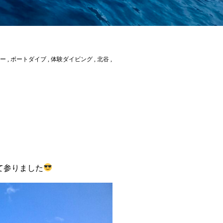
ー
,
ボートダイブ
,
体験ダイビング
,
北谷
,
て参りました