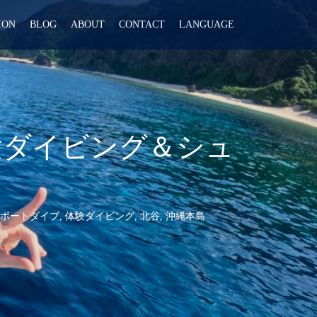
ION
BLOG
ABOUT
CONTACT
LANGUAGE
 体験ダイビング＆シュ
ボートダイブ
,
体験ダイビング
,
北谷
,
沖縄本島