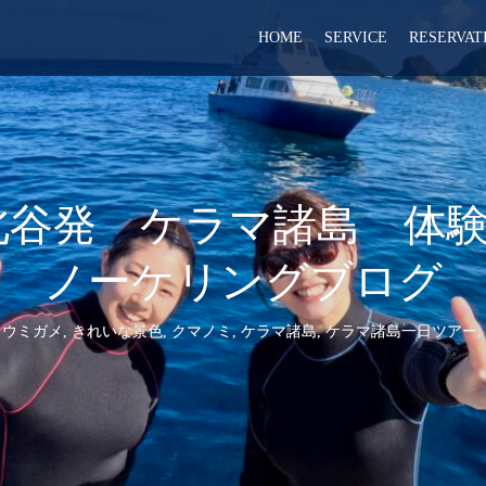
HOME
SERVICE
RESERVAT
・19 北谷発 ケラマ諸島
ノーケリングブログ
,
ウミガメ
,
きれいな景色
,
クマノミ
,
ケラマ諸島
,
ケラマ諸島一日ツアー
,