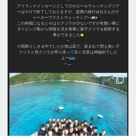
•
アイランドメッセージとしてのホエールウォッチングツア
ーは3/31で終了しておりますが、提携の旅行会社さんのチ
ャーターでラストウォッチングへ
・
この時期になるとやはりクジラが少ないですが有難い事に
ダイビング船から情報を頂き無事に親子クジラを観察する
事ができました
•
小雨降りしきる中でしたが海は凪で、産まれて間も無い子
クジラと母クジラが寄り添って泳ぐ光景は神秘的でした
よ〜
...
•
island.message
はいさ〜い！
今年も青森高校の修学旅行～体験ダイビング～
1日目は呼吸の練習！！！
2日目は実際に泳いで遊んでみよう！
水中で呼吸ができる不思議な遊びはどうだっかな？！？！
タイミングがよかったチームはカメも見れてチョーラッキー
スポーツ科なので運動神経抜群
海況は荒れてましたが、2日間とも船出せたのは運がいいね！！
高校生でダイビングできるのは羨ましい！！！
なかなかできない経験
今回は海の世界にほんの少し足を入れただけなのでもっともっと知りた
今
くなったら是非ライセンス取得して遊びに来てね
...