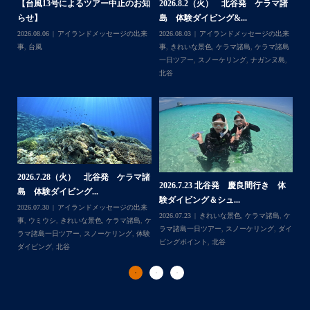
今回は海の世界にほんの少し足を入れただけなのでもっと
諸
2026.7.18 北谷発 慶良間行き シ
2026.7.6（月） 北谷発 ケラマ諸
2
もっと知りたくなったら是非ライセンス取得して遊びに来
ュノーケル＆ダイビ...
島 ３ダイブ体験ダイ...
島
...
てね
来
2026.07.19
ウミガメ
,
きれいな景色
,
ケラ
2026.07.08
アイランドメッセージの出来
202
島
マ諸島
,
ケラマ諸島一日ツアー
,
スノーケリ
事
,
きれいな景色
,
ケラマ諸島
,
ケラマ諸島
事
島
,
ング
,
ダイビングポイント
,
体験ダイビン
一日ツアー
,
スノーケリング
,
ボートダイ
ラ
グ
,
北谷
,
海の生き物
ブ
,
北谷
,
沖縄本島
ン
谷
2026.7.1（水） 北谷発 ケラマ諸
2026.6.29（月）那覇発 クルーザー
体
2
島 体験ダイビング&...
チャーター ブログ...
チ
2026.07.06
アイランドメッセージの出来
2026.07.03
BBQ
,
アイランドメッセージ
Follow on Instagram
,
ケ
事
,
ウミガメ
,
きれいな景色
,
ケラマ諸島
,
ケ
の出来事
,
きれいな景色
,
ケラマ諸島一日ツ
202
ダイ
ラマ諸島一日ツアー
,
スノーケリング
,
ボー
アー
,
スノーケリング
,
チャータークルー
の
トダイブ
,
体験ダイビング
,
北谷
,
沖縄本島
ズ
,
沖縄本島
,
社員旅行
,
那覇発
ズ