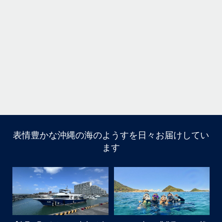
12月 1
そう
多い
まし
きで
はいさ〜い！
今年も青森高校の修学旅行～体験ダイビング～
1日目は呼吸の練習！！！
2日目は実際に泳いで遊んでみよう！
表情豊かな沖縄の海のようすを日々お届けしてい
ます
水中で呼吸ができる不思議な遊びはどうだっかな？！？！
タイミングがよかったチームはカメも見れてチョーラッキ
ー
スポーツ科なので運動神経抜群
海況は荒れてましたが、2日間とも船出せたのは運がいい
ね！！
高校生でダイビングできるのは羨ましい！！！
なかなかできない経験