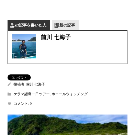
この記事を書いた人
最新の記事
前川 七海子
投稿者:
前川 七海子
ケラマ諸島一日ツアー
,
ホエールウォッチング
コメント:
0