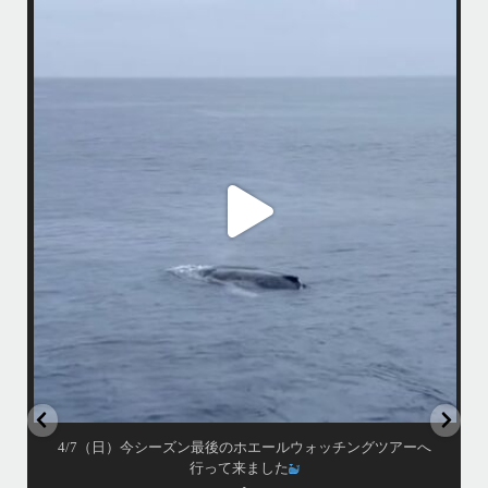
island.message
4/7（日）今シーズン最後のホエールウォッチングツアーへ行って来まし
マで
た
•
アイランドメッセージとしてのホエールウォッチングツアーは3/31で終
了しておりますが、提携の旅行会社さんのチャーターでラストウォッチ
先
ごし
ングへ
・
この時期になるとやはりクジラが少ないですが有難い事にダイビング船
から情報を頂き無事に親子クジラを観察する事ができました
ア
•
小雨降りしきる中でしたが海は凪で、産まれて間も無い子クジラと母ク
ジラが寄り添って泳ぐ光景は神秘的でしたよ〜
•
...
ウ
4月 7
4/7（日）今シーズン最後のホエールウォッチングツアーへ
行って来ました