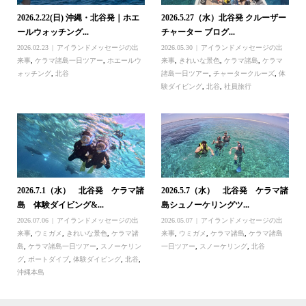
2026.2.22(日) 沖縄・北谷発｜ホエ
2026.5.27（水）北谷発 クルーザー
ールウォッチング...
チャーター ブログ...
2026.02.23
アイランドメッセージの出
2026.05.30
アイランドメッセージの出
来事
,
ケラマ諸島一日ツアー
,
ホエールウ
来事
,
きれいな景色
,
ケラマ諸島
,
ケラマ
ォッチング
,
北谷
諸島一日ツアー
,
チャータークルーズ
,
体
験ダイビング
,
北谷
,
社員旅行
2026.7.1（水） 北谷発 ケラマ諸
2026.5.7（水） 北谷発 ケラマ諸
島 体験ダイビング&...
島シュノーケリングツ...
2026.07.06
アイランドメッセージの出
2026.05.07
アイランドメッセージの出
来事
,
ウミガメ
,
きれいな景色
,
ケラマ諸
来事
,
ウミガメ
,
ケラマ諸島
,
ケラマ諸島
島
,
ケラマ諸島一日ツアー
,
スノーケリン
一日ツアー
,
スノーケリング
,
北谷
グ
,
ボートダイブ
,
体験ダイビング
,
北谷
,
沖縄本島