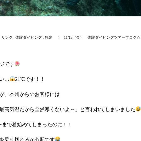
ケリング
,
体験ダイビング
,
観光
11/13（金） 体験ダイビングツアーブログ☆
ジです
い…
21℃です！！
が、本州からのお客様には
最高気温だから全然寒くないよ～」と言われてしまいました
ーまで着始めてしまったのに！！
を乗り切れるか心配です