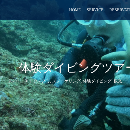
HOME
SERVICE
RESERVAT
（金） 体験ダイビングツ
2020.11.13
クマノミ
,
スノーケリング
,
体験ダイビング
,
観光