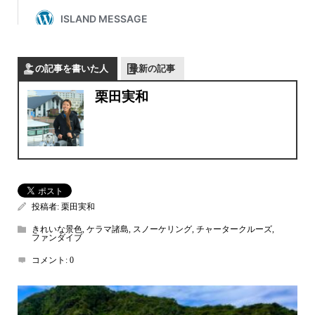
この記事を書いた人
最新の記事
栗田実和
投稿者:
栗田実和
きれいな景色
,
ケラマ諸島
,
スノーケリング
,
チャータークルーズ
,
ファンダイブ
コメント:
0