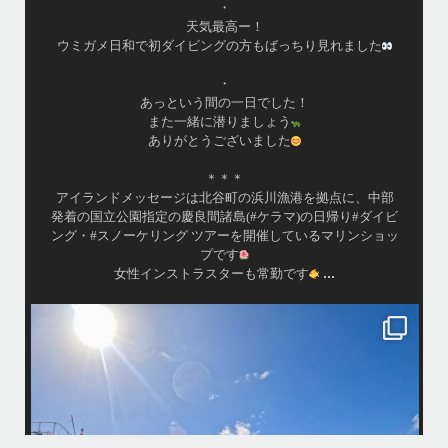
・
最近投稿できてま
天気最高ー！
ツアーとケラマ体験
日和で初ダイビングの方もばっちり見れました
毎
・
海が穏やかな日が
あっという間の一日でした！
は最
また一緒に潜りましょう
昔よく潜りに来て
ありがとうございました
才になったので一
シチュエーション
＊＊＊
゙メッセージは北谷町の浜川漁港を拠点に、中部
公園指定の慶良間諸島(#ケラマ)の日帰り#ダイビ
渡嘉敷島の方も夏
スノーケリング ツアーを開催しているマリンショッ
プです
...
女性インストラスターも常勤です
island.message
10月前半クルーザーチャーター
ア
さんのご利用本当にありがとうございました
・
最近は、連日クルーザー
ットスキー、バナナボート、SUP、パラセーリングなどな
パーフェクトな海でバナ
勇海号を拠点に色々お楽しみ頂きましたよ〜
・
れずにいい天気の中開催できたので何よりです
た来年もリピートして頂けたら嬉しいです
何ヶ月も前からやり取り
・