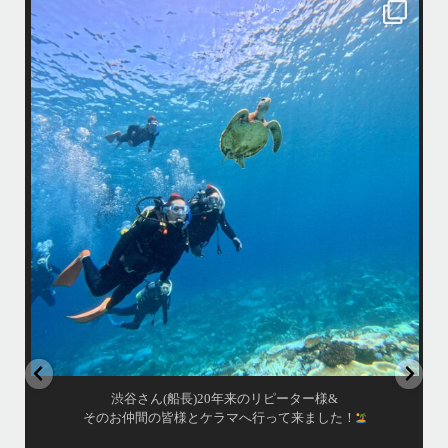
island.message
渋谷さん(船長)20年来のリピーター様&
のお仲間の皆様とケラマへ行って来ました！
ア
・
最近投稿できてませんで
天気最高ー！
マ体験ダイビング&シュ
メ日和で初ダイビングの方もばっちり見れました
・
海が穏やかな日がずーっ
あっという間の一日でした！
また一緒に潜りましょう
昔よく潜りに来て下さっ
ありがとうございました
で一緒にダイビングデビ
毎日色々なお客
＊＊＊
ッセージは北谷町の浜川漁港を拠点に、中部発着の国立公
渡嘉敷島の方も夏には珍
島(#ケラマ)の日帰り#ダイビング・#スノーケリング
アーを開催しているマリンショップです
女性インストラスターも常勤です
...
10月 17
渋谷さん(船長)20年来のリピーター様&
お仲間の皆様とケラマへ行って来ました！
ア