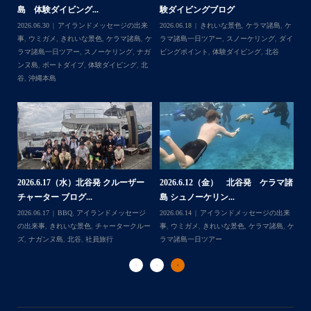
足な一日を過
らせ】
島 体験ダイビング&...
ュ
＊＊＊
,
ケ
2026.08.06
アイランドメッセージの出来
2026.08.03
アイランドメッセージの出来
202
゙メッセージは北谷町の浜川漁港を拠点に、中部
ダイ
事
,
台風
事
,
きれいな景色
,
ケラマ諸島
,
ケラマ諸島
マ
公園指定の慶良間諸島(#ケラマ)の日帰り#ダイビ
また来年も社員旅
一日ツアー
,
スノーケリング
,
ナガンヌ島
,
ン
スノーケリング ツアーを開催しているマリンショッ
北谷
グ
...
プです
あ
2026.7.28（火） 北谷発 ケラマ諸
2
2026.7.23 北谷発 慶良間行き 体
マ諸
島 体験ダイビング...
島
験ダイビング＆シュ...
2026.07.30
アイランドメッセージの出来
202
Follow on Instagram
2026.07.23
きれいな景色
,
ケラマ諸島
,
ケ
来
事
,
ウミウシ
,
きれいな景色
,
ケラマ諸島
,
ケ
事
ラマ諸島一日ツアー
,
スノーケリング
,
ダイ
,
ケ
ラマ諸島一日ツアー
,
スノーケリング
,
体験
ラ
ビングポイント
,
北谷
ダイビング
,
北谷
ト