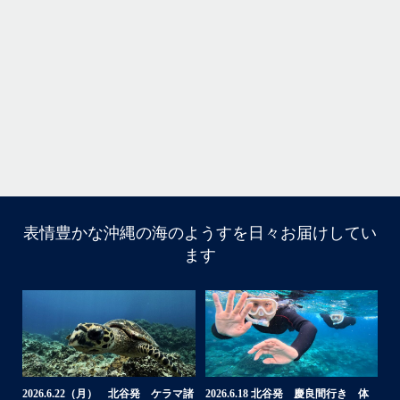
気とコンディションに恵
＊＊＊
ッセージは北谷町の浜川漁港を拠点に、中部発着の国立公
島(#ケラマ)の日帰り#ダイビング・#スノーケリング
また来年も社員旅行で
アーを開催しているマリンショップです
...
あ
10月 14
表情豊かな沖縄の海のようすを日々お届けしてい
10月前半クルーザーチャーター
ます
んのご利用本当にありがとうございました
ア
・
ェットスキー、バナナボート、SUP、パラセーリ
最近は、連日クル
など…勇海号を拠点に色々お楽しみ頂きました
梅雨明け後のパ
よ〜
BBQ、シュノ
・
ずにいい天気の中開催できたので何よりです
来年もリピートして頂けたら嬉しいです
何ヶ月も前からや
・
たので、お天気と
体
【台風13号によるツアー中止のお知
2026.8.2（火） 北谷発 ケラマ諸
2