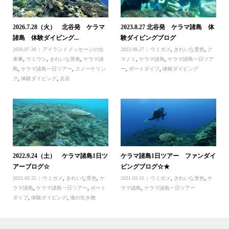
2026.7.28（火） 北谷発 ケラマ
2023.8.27 北谷発 ケラマ諸島 体
諸島 体験ダイビング...
験ダイビングブログ
2026.07.30
アイランドメッセージの出
2023.08.27
ウミガメ
,
きれいな景色
,
ク
来事
,
ウミウシ
,
きれいな景色
,
ケラマ諸
マノミ
,
ケラマ諸島
,
ケラマ諸島一日ツア
島
,
ケラマ諸島一日ツアー
,
スノーケリン
ー
,
ボートダイブ
,
体験ダイビング
グ
,
体験ダイビング
,
北谷
2022.9.24（土） ケラマ諸島1日ツ
ケラマ諸島1日ツアー ファンダイ
アーブログ☆
ビングブログ☆★
2022.09.25
ウミガメ
,
きれいな景色
,
ケ
2021.03.15
ウミガメ
,
きれいな景色
,
ケ
ラマ諸島
,
ケラマ諸島一日ツアー
,
ボート
ラマ諸島
,
ケラマ諸島一日ツアー
ダイブ
,
体験ダイビング
,
海の生き物