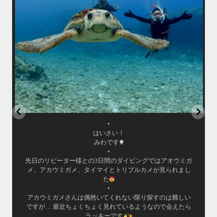
母ク
恐竜のようにかわいいお顔に夢中になりましたょ〜
•
ウチザンでロウニンアジも見れて、砂地では小さいエビやサンゴにびっ
しりなデバスズメダイなど冬らしい景色も楽しめました
•
...
11月 25
•
はいさい！
みわです
•
先日のリピーター様との3日間のダイビングではアオウミガ
メ、アカウミガメ、タイマイとトリプルカメが見られまし
た
•
アカウミガメさんは偶然いてくれない限り探すのは難しい
ですが… 最近ちょくちょく見れているようなので会えたら
ラッキーです