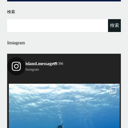
検索
Instagram
island.message
396
Instagram
island.message
まし
•
はいさい！
みわです
で終
•
ッチ
先日のリピーター様との3日間のダイビングではアオウミガメ、アカウ
ミガメ、タイマイとトリプルカメが見られました
グ船
•
アカウミガメさんは偶然いてくれない限り探すのは難しいですが… 最近
ア
ちょくちょく見れているようなので会えたらラッキーです
園