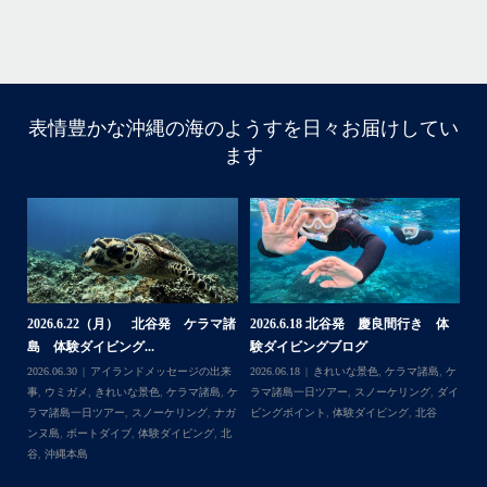
表情豊かな沖縄の海のようすを日々お届けしてい
はいさ〜い
ます
今回は家族でご参加頂きました
海になかなか入ってくれなくて苦戦
でも途中からガンガン入ってくれ良かった
大人は全員ダイビング！！！
カメも全員会えてよかった
今回の船はほかの船が行かないところなのでカメが人馴れ
してなくてスグに逃げられる
ホワイトチップも近くまで寄ってきて怖かった
家族の集合写真はいいね
諸
2026.6.22（月） 北谷発 ケラマ諸
2026.6.18 北谷発 慶良間行き 体
【
次回は夏！お待ちしてます
島 体験ダイビング...
験ダイビングブログ
ら
来
2026.06.30
アイランドメッセージの出来
2026.06.18
きれいな景色
,
ケラマ諸島
,
ケ
202
...
＊＊＊
島
事
,
ウミガメ
,
きれいな景色
,
ケラマ諸島
,
ケ
ラマ諸島一日ツアー
,
スノーケリング
,
ダイ
事
イ
ラマ諸島一日ツアー
,
スノーケリング
,
ナガ
ビングポイント
,
体験ダイビング
,
北谷
ンヌ島
,
ボートダイブ
,
体験ダイビング
,
北
谷
,
沖縄本島