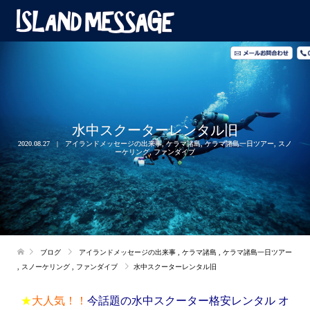
水中スクーターレンタル旧
2020.08.27
アイランドメッセージの出来事
,
ケラマ諸島
,
ケラマ諸島一日ツアー
,
スノ
ーケリング
,
ファンダイブ
ブログ
アイランドメッセージの出来事
,
ケラマ諸島
,
ケラマ諸島一日ツアー
,
スノーケリング
,
ファンダイブ
水中スクーターレンタル旧
★
大人気！！
今話題の水中スクーター格安レンタル オ