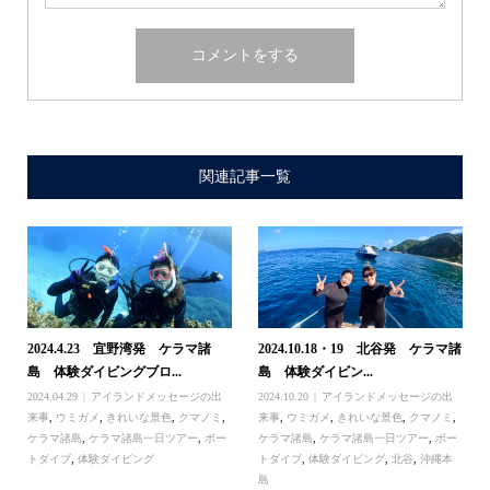
関連記事一覧
2024.4.23 宜野湾発 ケラマ諸
2024.10.18・19 北谷発 ケラマ諸
島 体験ダイビングブロ...
島 体験ダイビン...
2024.04.29
アイランドメッセージの出
2024.10.20
アイランドメッセージの出
来事
,
ウミガメ
,
きれいな景色
,
クマノミ
,
来事
,
ウミガメ
,
きれいな景色
,
クマノミ
,
ケラマ諸島
,
ケラマ諸島一日ツアー
,
ボー
ケラマ諸島
,
ケラマ諸島一日ツアー
,
ボー
トダイブ
,
体験ダイビング
トダイブ
,
体験ダイビング
,
北谷
,
沖縄本
島