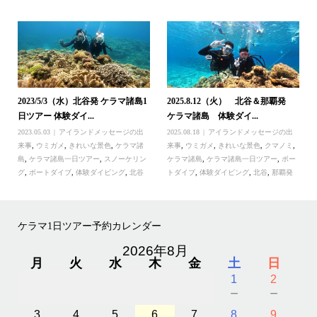
2023/5/3（水）北谷発 ケラマ諸島1
2025.8.12（火） 北谷＆那覇発
日ツアー 体験ダイ...
ケラマ諸島 体験ダイ...
2023.05.03
アイランドメッセージの出
2025.08.18
アイランドメッセージの出
来事
,
ウミガメ
,
きれいな景色
,
ケラマ諸
来事
,
ウミガメ
,
きれいな景色
,
クマノミ
,
島
,
ケラマ諸島一日ツアー
,
スノーケリン
ケラマ諸島
,
ケラマ諸島一日ツアー
,
ボー
グ
,
ボートダイブ
,
体験ダイビング
,
北谷
トダイブ
,
体験ダイビング
,
北谷
,
那覇発
ケラマ1日ツアー予約カレンダー
2026年8月
月
火
水
木
金
土
日
1
2
－
－
3
4
5
6
7
8
9