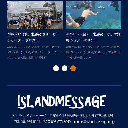
ー
2
2026.6.17（水）北谷発 クルーザー
2026.6.12（金） 北谷発 ケラマ諸
島
チャーター ブログ...
島 シュノーケリン...
ジ
202
Follow on Instagram
日ツ
2026.06.17
BBQ
,
アイランドメッセージ
2026.06.14
アイランドメッセージの出来
事
ー
の出来事
,
きれいな景色
,
チャータークルー
事
,
ウミガメ
,
きれいな景色
,
ケラマ諸島
,
ケ
ラ
ズ
,
ナガンヌ島
,
北谷
,
社員旅行
ラマ諸島一日ツアー
ダ
アイランドメッセージ 〒904-0113 沖縄県中頭郡北谷町宮城3-134
TEL:098-936-8292 FAX:098-975-8940 contact@island-message.ne.jp