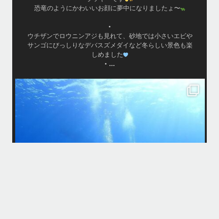
恐竜のようにかわいいお顔に夢中になりましたょ〜
•
ウチザンでロウニンアジも見れて、砂地では小さいエビや
サンゴにびっしりなデバスズメダイなど冬らしい景色も楽
しめました
...
•
island.message
はいさ〜い
今回は家族でご参加頂きました
海になかなか入ってくれなくて苦戦
でも途中からガンガン入ってくれ良かった
大人は全員ダイビング！！！
カメも全員会えてよかった
りた
今回の船はほかの船が行かないところなのでカメが人馴れしてなくてス
先
グに逃げられる
ホワイトチップも近くまで寄ってきて怖かった
家族の集合写真はいいね
次回は夏！お待ちしてます
＊＊＊
...
11月 5