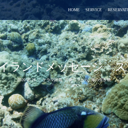
HOME
SERVICE
RESERVAT
 アイランドメッセージ 
2020.08.26
ケラマ諸島
,
スタッフから
,
海の生き物