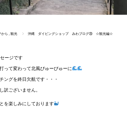
フから
,
観光
沖縄 ダイビングショップ みわブログ⑳ ☆観光編☆
セージです
打って変わって北風びゅーびゅーに
チングを終日欠航です・・・
し訳ございません。
とを楽しみにしております